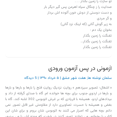
بغض و همیشه با حسرت. تصاویری دارد از مقاومتی غیر قابل تصور. نمی
دانم بچه هایی که اصرار می کنند به اتوبوس شان بروم و برای شان این
کتاب را بخوانم، می توانند تصور کنند در شهری که موزه اش را می بینیم،
در مسجد جامعش نماز می خوانیم و از کنار دیوارهای گلوله خورده اش رد
می شویم، روزی جنگی بوده یا نه؟ اصلا تا به حال کنار توپی که شلیک می
کند ایستاده اند که ببینند چه آوای هولناکی دارد و بعد سعی کنند تصور
کنند اگر این گلوله کنارشان منفجر شود چه صدایی دارد؟
مخلص کلام
سلمان نوشته ها
|
۲۰ دی ۱۳۸۹
|
15 دیدگاه
هنر برای بیان مطلب لازم است. اما وقتی هنر، زیادی زیاد شود، مطلب
اینقدر در هنر گم می شود که دستیابی به آن کار حضرت فیل است. یک روز
به بهانه ی اینکه حرف های ما تکراری شده و بچه ها از هفته شهدا استفاده
نمی کنند، حرف تعطیلی هفته شهدا سر زبان ها افتاده بود!
عده ای نشستند و نحوه گفتن حرف ها را عوض کردند و مقداری هم هنر
قاطی اش کردند که به دل بچه ها بنشیند.