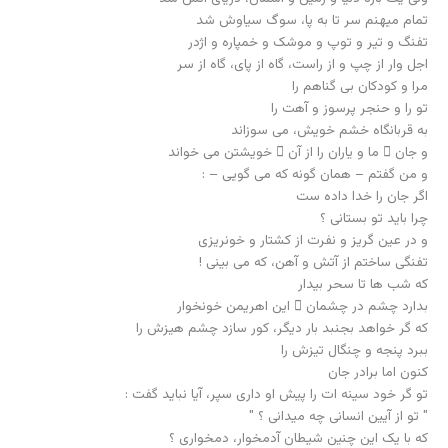
تو گر خود سینه ات را پیش او داری سپر، آیا نباید گفت :
" تو از آیین انسانی چه میدانی ؟ "
که با یک این چنین شیطان آدمخوار، دمخواری ؟
چگونه باورت دارم که این سان باورش داری ؟
نشسته با چنین دیوی، فراز تلی از نعش هزاران کودک غزه
و با آن لحن شورانگیز و با مزه
برایم شعر می خوانی : ((تفنگت را زمین بگذار)) ! ؟
تفنگم را برادرجان اگر یک دم به روی خاک بگذارم
زمینِ میهنت را دیو خواهد خورد
و ذره ذره خاکش را به باد خشم خواهد برد.
تفنگ من برادر جان چه می دانی برای چیست ؟
برای جاودانه ماندن میهن
برای آن که دیگر بار اهریمن
اگر خواهد خلیج فارس را سازد به خون کودکانم سرخ
حسابش را به تیغ تیر بسپارم
به چنگالش رد شمشیر بگذارم
کنون اما برادر جان
تو گر خود سینه ات را پیش او داری سپر، آیا نباید گفت :
" تو از آیین انسانی چه میدانی که با این دیو آدمخوار دمخواری ؟ "
مبادا جادویت کرده ست و " نیمه خواب و هشیاری " ؟
که این سان محفلش با ساز ِحنجرگرم می داری !