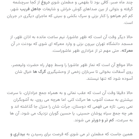
همین جاست که مطمئن تر می شوی که فرصت برای رسیدن به
بیداری و
بصیرت
کافی است و اگر قرار بود کسی راهش را از بی دینان
نا آزاده
جدا
کند، باید جدا می کرد.
از این به بعد، شکی نیست که راه، حمایت کامل از
دین
است و بیراه، بحث و
جدل
احمقانه
و امید به هدایت خبیثانی که سال ها کنارمان زیسته اند و
حالا
عقده
هاشان رسوای شان کرده.
حالا دیگر باید کاری کرد. دیگر در خانه ماندن حماقت است. باید توهم عده
ای با واقعیت مقایسه شود و بدانند اگر تحمل شده اند دلیلش
بیشمار!!!
بودن شان نیست.
دیگر باید وارد عمل شویم تا بعدها
حسرت
و
ذلالت
گلوی مان را نچسبد.
عصر عاشورای 88