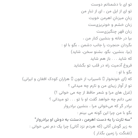
به زیر گوش آنانی (که هردم نزد آنانی) چرا یک دم نمی خوانی :
(تفنگت را زمین بگذار )
تفنگت را زمین بگذار تا از جسم تو
(این دیو انسان‌کُش برون آید)
تو می دانی "چه می دانم من از آیین انسانی"
همان هایی که میدانی :
اگر جان را خدا داده است
چرا باید که فرزندان شیطان بازبستانند؟
چه می خوانی تو با این لهجه ی غفلت، برادر جان ؟!
هر آن کس گفت با تو، کز من آیی و ستانی، این تفنگم را
بدان بی شک
که می خواهد برادرها و یاران تو را در دم
به خاک و خون بغلتاند
تو که المنت لله چنین حق گوی و حق جویی
و حق با توست
بدان حق را – برادرجان –
به زرق این زبان ‌نافهمِ ِ آدمخوار
نباید جُست…
و اما این تفنگی کاین چنین از زشتی اش خواندی
و با من زانکه من آیین انسانی نمی دانم، چنان الفاظ می راندی :