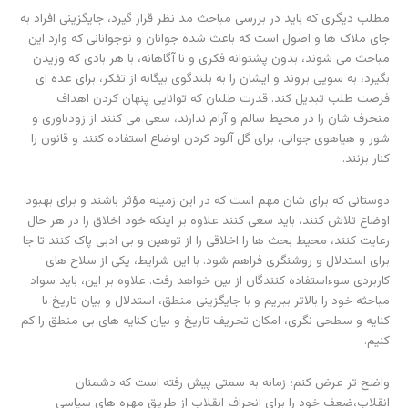
مطلب دیگری که باید در بررسی مباحث مد نظر قرار گیرد، جایگزینی افراد به
جای ملاک ها و اصول است که باعث شده جوانان و نوجوانانی که وارد این
مباحث می شوند، بدون پشتوانه فکری و نا آگاهانه، با هر بادی که وزیدن
بگیرد، به سویی بروند و ایشان را به بلندگوی بیگانه از تفکر، برای عده ای
فرصت طلب تبدیل کند. قدرت طلبان که توانایی پنهان کردن اهداف
منحرف شان را در محیط سالم و آرام ندارند، سعی می کنند از زودباوری و
شور و هیاهوی جوانی، برای گل آلود کردن اوضاع استفاده کنند و قانون را
کنار بزنند.
دوستانی که برای شان مهم است که در این زمینه مؤثر باشند و برای بهبود
اوضاع تلاش کنند، باید سعی کنند علاوه بر اینکه خود اخلاق را در هر حال
رعایت کنند، محیط بحث ها را اخلاقی را از توهین و بی ادبی پاک کنند تا جا
برای استدلال و روشنگری فراهم شود. با این شرایط، یکی از سلاح های
کاربردی سوءاستفاده کنندگان از بین خواهد رفت. علاوه بر این، باید سواد
مباحثه خود را بالاتر ببریم و با جایگزینی منطق، استدلال و بیان تاریخ با
کنایه و سطحی نگری، امکان تحریف تاریخ و بیان کنایه های بی منطق را کم
کنیم.
واضح تر عرض کنم؛ زمانه به سمتی پیش رفته است که دشمنان
انقلاب،ضعف خود را برای انحراف انقلاب از طریق مهره های سیاسی