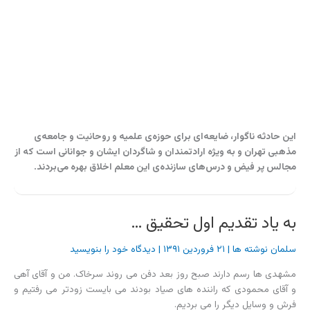
مشهدی ها رسم دارند صبح روز بعد دفن می روند سرخاک. من و آقای آهی
و آقای محمودی که راننده های صیاد بودند می بایست زودتر می رفتیم و
فرش و وسایل دیگر را می بردیم.
صبح زود رفتیم حرم امام و نماز صبح را به جماعت خواندیم. بعد رفتیم سر
خاک. آن جا که رسیدیم دیدیم رفت و آمد هست و انگار کسی زودتر از ما
آمده. گفتیم یعنی کی می تواند باشد.
آقا بودند؛ آقای خامنه ای.
خدا می خواست زنده بمانی – انتشارات روایت فتح
تو تنهایی در غربت
سلمان نوشته ها
|
۱۹ مهر ۱۳۹۰
|
2 دیدگاه
سه تارت را زمین بگذار
که من بیزارم از آواز این ناساز ناهنجار
زبان در حنجرت گشته به کام دشمنان مذهب و میهن