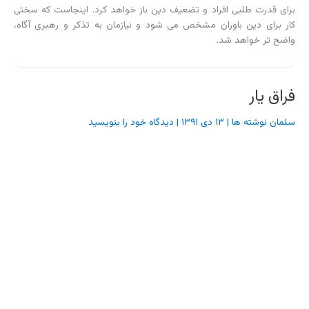
برای قدرت طلبی افراد و تضعیف دین باز خواهد کرد. اینجاست که سختی
کار برای دین باوران مشخص می شود و نیازمان به تذکر و رهبری آگاه،
واضح تر خواهد شد.
فراق یار
سلمان نوشته ها
|
۱۳ دی ۱۳۹۱
|
دیدگاه‌ خود را بنویسید
این حادثه ناگوار، ضایعه‌ای برای حوزه‌ی علمیه و روحانیت و جامعه‌ی
مذهبی تهران و به ویژه ارادتمندان و شاگردان ایشان و جوانانی است كه از
مجالس پر فیض و درس‌های سازنده‌ی این معلم اخلاق بهره می‌بردند.
به یاد تقدیم اول تحقیق …
سلمان نوشته ها
|
۲۱ فروردین ۱۳۹۱
|
دیدگاه‌ خود را بنویسید