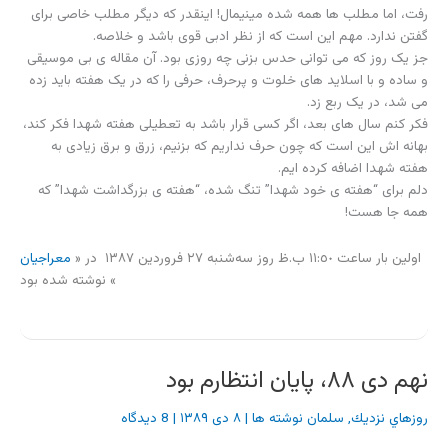
روزهاي نزديك
,
سلمان نوشته ها
|
۸ دی ۱۳۸۹
|
8 دیدگاه
چند ماه صبر، کافی بود تا بفهمی و مطمئن شوی
دروغ
از کجا سرچشمه
گرفته و بتوانی از بین صداهای گوش خراش و شایعات
جاهل فریب
شهر،
کم کم هیاهو را کنار بزنی و سرک بکشی و ببینی که ماجرای دیگری در جریان
است.
حالا دیگر وقت آن است که ظهر عاشورا، نیم ساعت مانده به اذان ظهر، از
مسجد دانشگاه تهران بیرون بزنی و وارد معرکه ای شوی که بودنت در آن
معرکه
، حتی مهم تر از عزاداری ظهر عاشوراست.
حالا موقع آن است که نماز ظهر عاشورا را وسط چهار راه حضرت ولیعصر،
روی آسفالت بخوانی تا سربازان زخمی از وحشیگیری
گرگ ها
خیال شان
آسوده شود که تنها نیستند.
حالا دقیقا وقت آن است که عقب نمانی و به همراه جمع عزاداران، با سرعت
بیشتری به سمت آشوب ها حرکت کنی. اما هرچه می روی، به آشوبگران
نمی رسی. تازه می فهمی که دوستان، جرأت شان را منزل جا گذاشته اند و
هر چه جمع سیاه پوشان حسینی، یا حسین گویان نزدیک می شود، آن ها
به سرعت،
کم تر و دورتر
می شوند.