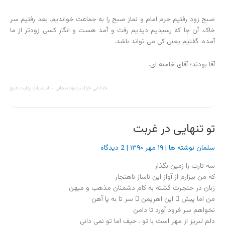
من اما پیش ِ این اهریمن ِ سر تا به پا آهن
نخواهم سر فرود آورد تا دامن
دلم لبریز از مهر است با تو . حیف اما تو نمی دانی
تو ای با دشمنانم دوست
تو ای از ایل من ، ای از تبارِ من
زبانِ میزبانِ اهرمن خویت
زبان خشم و خونریزی‌ست
زبان قهرِ چنگیزی‌ست
بیا در خانه و بنشین کنار من ،
بگردان حنجرت را جانب دشمن ، بگو با او :
(بیا، بنشین، بگو، بشنو سخن، شاید)
که شاید . . . باز هم شاید
فروغ آدمیت راه در قلب تو بگشاید
بگو با او :
که (ای خونخوار ِ ناسیراب از خون ِ هزاران کودک افغان و ایرانی)
تو از آواز زیبای من و تارم چه میدانی ؟
(غزل های مرا و شعر حافظ از چه می خوانی ؟)
نمی دانم چه خواهد گفت او با تو . . . تو میدانی ؟
برادر گر که می‌خوانی مرا ، بنشین برادروار
بگو با من چرا این گونه می بینم :
"سه تارت را به دست اهرمن ، دستت به دوش او برادروار"