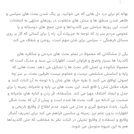
بهانه ام برای درد دل هایی که می خوانید، پر رنگ شدن بحث های سیاسی و
ظاهر شدن منطق ها و منش های متفاوت در روزهای منتهی به انتخابات
است. این روزها مباحثی بین کاندیداها و حتی جمع های دوستانه و یا
عمومی مردم سر زد که توجه به جزییات آن، راه را برای کسانی که کار بر روی
مسائل فرهنگی – سیاسی برای شان مهم است، روشن و شفاف می کند.
یکی از مشکلاتی که معمولا در تمام بحث های مردمی و مناظره های
کاندیدا ها بسیار واضح و فراوان است، اظهارات بی سند و مدرک است که
معمولا شالوده ی اصلی اکثر بحث ها را تشکیل می دهد. بحث هایی که
پایه و اساسش مشخص نیست و معلوم نیست طرفین بحث، بر سر چه
اصولی توافق می کنند تا بقیه حرف های شان را با توجه به آن اثبات کنند و
طرف مقابل شان را قانع کنند. این بحث های بی پایه و عامیانه، زمینه را برای
جدل و ایجاد اختلاف مهیا می کند. متأسفانه، قر زدن و کنایه های عامیانه و
صحبت بی ادبانه نیز، آفت بحث ها شده است و پیش از آن که بحث شکل
بگیرد، باعث موضع گیری و جدل می شود. عدم اطلاع از وقایع تاریخی و
اظهارات بدون علم نیز، زمینه ی مناسبی فراهم می کند برای تحریف آشکار
وقایع و استفاده از وقایع تخیلی در اثبات نظر به مخاطب که حتی کاندیداها
هم به این شیوه متوسل می شوند.