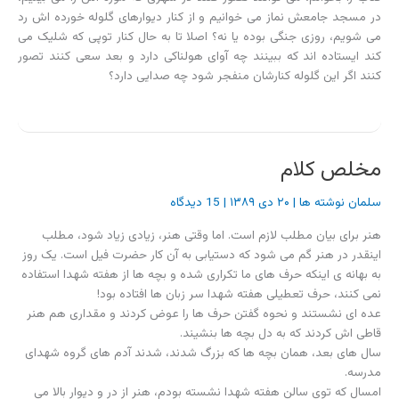
سال های بعد، همان بچه ها که بزرگ شدند، شدند آدم های گروه شهدای
مدرسه.
امسال که توی سالن هفته شهدا نشسته بودم، هنر از در و دیوار بالا می
رفت، اما مطلب ها همه شده مینیمال! اینقدر که دیگر مطلب خاصی برای
گفتن ندارد. مهم این است که از نظر ادبی قوی باشد و خلاصه.
جز یک روز که می توانی حدس بزنی چه روزی بود. آن مقاله ی بی موسیقی
و ساده و با اسلاید های خلوت و پرحرف، حرفی را که در یک هفته باید زده
می شد، در یک ربع زد.
فکر کنم سال های بعد، اگر کسی قرار باشد به تعطیلی هفته شهدا فکر کند،
بهانه اش این است که چون حرف نداریم که بزنیم، زرق و برق زیادی به
هفته شهدا اضافه کرده ایم.
دلم برای “هفته ی خود شهدا” تنگ شده، “هفته ی بزرگداشت شهدا” که
همه جا هست!
اولین بار ساعت ۱۱:٥٠ ‎ب.ظ روز سه‌شنبه ٢٧ فروردین ۱۳۸٧ در «
معراجیان
» نوشته شده بود
نهم دی ۸۸، پایان انتظارم بود