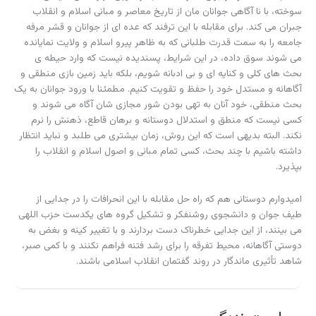
سوخته، با نا آگاهی جوانان مان از تاریخ معاصر و مبانی اسلام و انقلاب
جبران می کند. برای مقابله با این ترفند که عده ای از جوانان و قشر مرفه
جامعه را به سمت قدرت طلبانی که به ظاهر پیرو اسلام و ولایت نمایانده
می شوند سوق داده، در این شرایط، پسندیده نیست که وارد حیطه ی
بحث های کلی و کنایه ای و بی ادبانه شویم، بلکه باید زمین بازی منطقی و
آگاهانه و مستدل خود را حفظ و تقویت کنیم. مطمئنا با ورود جوانان به یک
بحث منطقی، خود آنان به تهی بودن شور مجازی شان آگاه می شوند و
کسی نیست که منطق و استدلال دوستانه و برهان قاطع، ذهنش را نرم
نکند. البته بدیهی است که این روش، زمان بیشتری می طلبد و نباید انتظار
داشته باشیم با چند بحث، کسی تمام مبانی و اصول اسلام و انقلاب را
بپذیرد.
امیدوارم دوستانی هم که راه حل مقابله با این انحرافات را در جدایی از
طیف جوان و دانشجوی روشنفکر و تشکیل گروه های یکدست حزب اللهی
می بینند، از این جدایی خطرناک دست بردارند و با تغییر کینه و بغض به
دوستی آگاهانه، محیط تفرقه را برای رشد فتنه فراهم نکنند و با کمی صبر،
شاهد تأثیری ماندگار در روند گفتمان انقلاب اسلامی باشند.