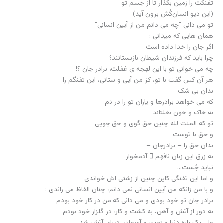
برادر جان تو خود بودی و می دانی که من در کار خود بودم
به دور از آتش و آهن، به کشت و کار، در گلزار خود بودم
ولی یک باره دنیا و زمین و آسمان، دریای آتش شد
تمام میهنم سر تا به پا، سوگ سیاوش شد
تفنگ و تیر و توپ و موشک و خمپاره و اژدر
اجل وار از چپ و از راست، گاه از پای، گاه از سر
مرا و کودکان بی گناهم را
تو را و حنجر پرسوز و آهت را
به قربانگاه خشم خویش، می سوزاند
و جان ِ ما و یاران را از آن ِ خویشتن می خواند
و من گفتم – همان گونه که می گویی – :
اگر جان را خدا داده ست
چرا باید تو بستانی ؟
و در عین گریز و نفرت از کشتار و خونریزی
تفنگی ساختم از آتش و آهن، که می بینی !
که شب ها تا سحر بیدار
بدارد چشم در چشمان ِ این اهریمن خونخوار
که گر خواهد بجنبد بار دیگر، کور سازد چشم هیزش را
ببرد پنجه و چنگال تیزش را
کنون اما برادر جان