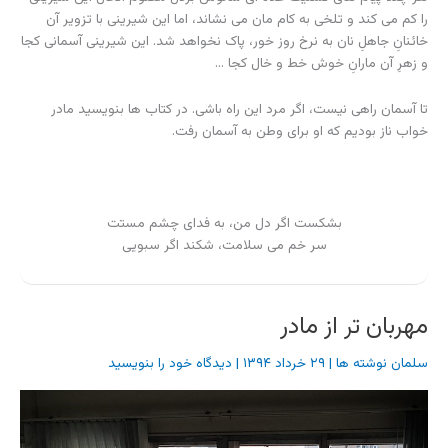
را کم می کند و تلخی به کام مان می نشاند، اما این شیرینی با تزویر آن
خائنانِ جاهلِ نان به نرخ روز خور، پاک نخواهد شد. این شیرینی آسمانی کجا
و زهرِ آن مارانِ خوش خط و خال کجا …
تا آسمان راهی نیست، اگر مرد این راه باشی. در کتاب ها بنویسید مادر
خواب ناز بودیم که او برای وطن به آسمان رفت.
بشکست اگر دل من، به فدای چشم مستت
سر خم می سلامت، شکند اگر سبویی
مهربان تر از مادر
سلمان نوشته ها
|
۲۹ خرداد ۱۳۹۴
|
دیدگاه‌ خود را بنویسید