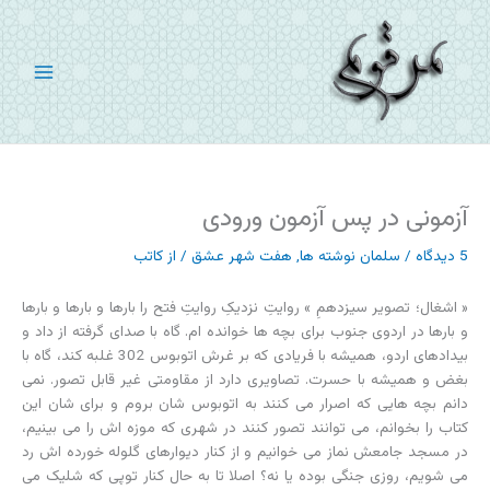
رش
ه
حتوا
آزمونی در پس آزمون ورودی
5 دیدگاه
/
سلمان نوشته ها
,
هفت شهر عشق
/ از
کاتب
« اشغال؛ تصویر سیزدهمِ » روایتِ نزدیکِ روایتِ فتح را بارها و بارها و بارها
و بارها در اردوی جنوب برای بچه ها خوانده ام. گاه با صدای گرفته از داد و
بیدادهای اردو، همیشه با فریادی که بر غرش اتوبوس 302 غلبه کند، گاه با
بغض و همیشه با حسرت. تصاویری دارد از مقاومتی غیر قابل تصور. نمی
دانم بچه هایی که اصرار می کنند به اتوبوس شان بروم و برای شان این
کتاب را بخوانم، می توانند تصور کنند در شهری که موزه اش را می بینیم،
در مسجد جامعش نماز می خوانیم و از کنار دیوارهای گلوله خورده اش رد
می شویم، روزی جنگی بوده یا نه؟ اصلا تا به حال کنار توپی که شلیک می