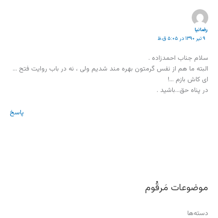
رضانیا
۹ تیر ۱۳۹۰ در ۵:۰۵ ق.ظ
سلام جناب احمدزاده .
البته ما هم از نفس گرمتون بهره مند شدیم ولی ، نه در باب روایت فتح …
ای کاش بازم …!
در پناه حق…باشید .
پاسخ
موضوعات مَرقُوم
دسته‌ها