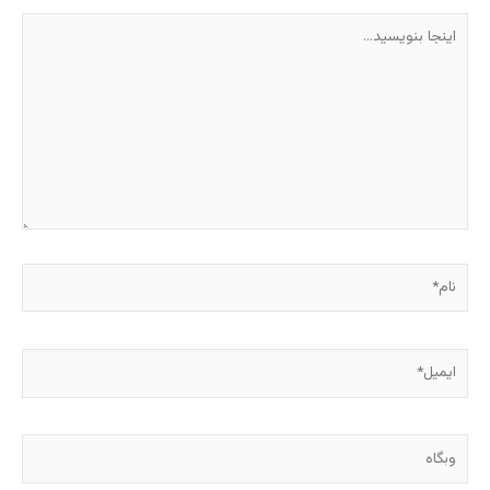
اینجا
بنویسید…
نام*
ایمیل*
وبگاه