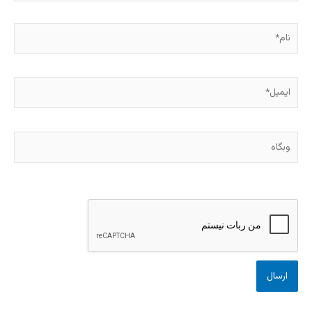
نام*
ایمیل*
وبگاه