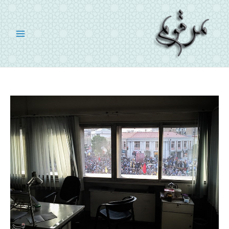
رش
ه
حتوا