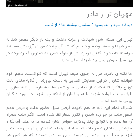
مهربان تر از مادر
دیدگاه‌ خود را بنویسید
/
سلمان نوشته ها
/ از
کاتب
تهران این هفته، شور شهادت و عزت داشت و یک بار دیگر معطر شد به
عطر شهدا و همه بودیم و دیدیم که شد آن چه دشمن در آرزویش همیشه
خواسته که نشود. گفتن دوباره اش از طرف کسی که کمترین قطره بوده در
این سیل خوش یمن یاد شهدا، لطفی ندارد.
اما نکته ی بامزه، فرار به جلوی طیف لیبرال است که نتوانستند سهم خود
خوانده شان را در این همایش انقلابی به دست بیاورند. از گلایه مندی بابت
توزیع پلاکارد تا شکایت از مداحی ها و شعر ها و شعارها؛ از نامه سازی از
طرف چند خانواده شهید تا آه و فغان از اینکه چرا شهدا در مورد دیگران
پیامی نداشته اند …
اشتراک تمام این ناله ها هم نادیده گرفتن سیل حضور ملت و فرض عدم
شعور ملت در جو زده شدن و تکرار شعار القا شده است. انگار ملت همراه
آن ها بوده و با توزیع چند پلاکارد، حواس شان نبوده که بر علیه آمریکا و
سازشکاران داخلی شعار داده اند. حالا این رفقا با تمام توان در حال حمایت از
شهدای مظلوم و مردم بی عرضه و بی سوادی هستند که هر کس هر