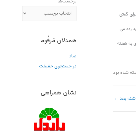
برچسب‌ها
رای گفتن
د زده می
همدلان مَرقُوم
ی به هفته
صاد
در جستجوی حقیقت
ته شده بود
نشان همراهی
شته بعد
←