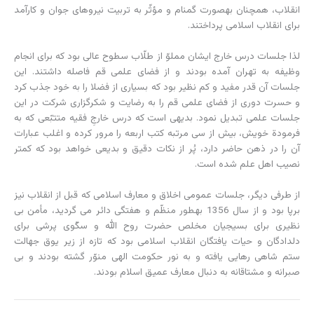
انقلاب، همچنان به‏صورت گمنام و مؤثّر به تربیت نیروهای جوان و کارآمد
برای انقلاب اسلامی پرداختند.
لذا جلسات درس خارج ایشان مملوّ از طلّاب سطوح عالی بود که برای انجام
وظیفه به تهران آمده بودند و از فضای علمی قم فاصله داشتند. این
جلسات آن قدر مفید و کم نظیر بود که بسیاری از فضلا را به خود جذب کرد
و حسرت دوری از فضای علمی قم را به رضایت و شکرگزاری شرکت در این
جلسات علمی تبدیل نمود. بدیهی است که درس خارجِ فقیه متتبّعی که به
فرمودة خویش، بیش از سی مرتبه کتب اربعه را مرور کرده و اغلب عبارات
آن را در ذهن حاضر دارد، پُر از نکات دقیق و بدیعی خواهد بود که کمتر
نصیب اهل علم شده است.
از طرفی دیگر، جلسات عمومی اخلاق و معارف اسلامی که قبل از انقلاب نیز
برپا بود و از سال 1356 به‏طور منظّم و هفتگی دائر می گردید، مأمن بی
نظیری برای بسیجیان مخلص حضرت روح الله و سکّوی پرشی برای
دلدادگان و حیات یافتگان انقلاب اسلامی بود که تازه از زیر یوق جهالت
ستم شاهی رهایی یافته و به نور حکومت الهی منوّر گشته بودند و بی
صبرانه و مشتاقانه به دنبال معارف عمیق اسلام بودند.