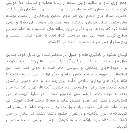
جمع آوری فتاوا و تنظیم اوّلین نسخه از رسالة عملیه و مناسک حجّ خویش
گردانید که در همان ایّام به چاپ رسید و در دست رس مقّلدان قرار گرفت.
حضرت استاد برای انجام این امر مهم، ضمن بهره‏گیری از دست نوشته
های متعدّد استاد خویش، با ایشان هم بحث شد و رساله ای دقیق و علمی
آماده کرد که بعدها جزو دقیق ترین رساله های منسوب به امام خمینی
مطرح گردید. همة این امور در زمانی اتّفاق افتاد که هنوز کمتر از بیست و
پنج سال از عمر شریف حضرت استاد می گذشت.
ایشان علاوه بر یادگیری فقه و اصول در محضر استاد بی بدیل خود، چندین
سال نیز از مشرب اخلاقی و عرفانی آن عارف کامل و عالم ربّانی سیراب گردید
و با دیدگاه‏های اجتماعی و سیاسی امام امّت به خوبی آشنا شد. این
استضائه از خورشید حیات بخش امام و دیگر اولیای الهی ادامه داشت تا
آنکه جرقّه های بیداری اسلامیِ ملّت ایران زده شد و امام خمینی از کشور
تبعید گردید. بعد از این واقعة دردناک، حضرت آیت الله تهرانی نیز سه سال
بعد، به نجف رفت تا هم سیر معنوی خود را در سایة فیوضات امیر
المؤمنین و دیگر ائمة هدی تکمیل نماید و هم از تربیت استاد خویش بی
بهره نماند. امّا این معیّت زیاد طول نکشید و حضرت امام به ایشان امر
کردند که به ایران برگشته و در تهران حضور داشته باشند. لذا ایشان در سال
1349 به زادگاه خود بازگشت و به کارهای مهم و برزمین مانده مشغول
گردید.