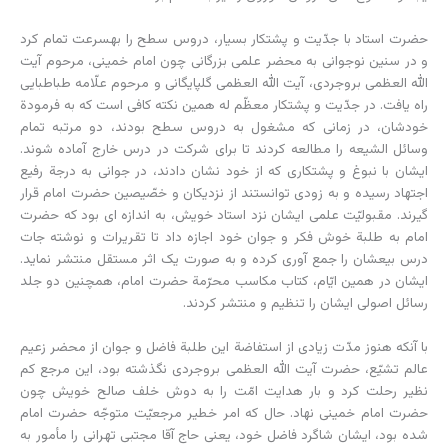
حضرت استاد با جدّیت و پشتکار بسیار، دروس سطح را به‏سرعت تمام کرد
و در سنین نوجوانی به محضر علمی بزرگانی چون امام خمینی، مرحوم آیت
الله العظمی بروجردی، آیت الله العظمی گلپایگانی و مرحوم علّامه طباطبایی
راه یافت. در جدّیت و پشتکار معظّم له همین نکته کافی است که به فرمودة
خودشان، در زمانی که مشغول به دروس سطح بودند، دو مرتبه تمام
وسائل الشیعه را مطالعه کردند تا برای شرکت در درس خارج آماده شوند.
ایشان با نبوغ و پشتکاری که از خود نشان دادند، در جوانی به درجة رفیع
اجتهاد رسیده و به زودی توانستند از نزدیکان و خصّیصین حضرت امام قرار
گیرند. مقبولیّت علمی ایشان نزد استاد خویش، به اندازه ای بود که حضرت
امام به طلبة خوش فکر و جوان خود اجازه داد تا تقریرات و نوشته جات
درس بیعشان را جمع آوری کرده و به صورت یک اثر مستقل منتشر نماید.
ایشان در همین ایّام، کتاب مکاسب محرّمة حضرت امام، همچنین دو جلد
رسائل اصولی ایشان را تنظیم و منتشر کردند.
با آنکه هنوز مدّت زیادی از استفاضة این طلبة فاضل و جوان از محضر زعیم
عالم تشیّع، حضرت آیت الله العظمی بروجردی نگذشته بود، این مرجع کم
نظیر رحلت کرد و بار هدایت امّت را به دوش خلف صالح خویش چون
حضرت امام خمینی نهاد. حال که امر خطیر مرجعیّت متوجّه حضرت امام
شده بود، ایشان شاگرد فاضل خود، یعنی حاج آقا مجتبی تهرانی را مأمور به