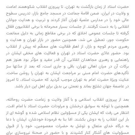
حضرت استاد از زمان بازگشت به تهران، تا پیروزی انقلاب شکوهمند امامت
و ولایت در ایران، ضمن اقامة جماعت در مسجد جامع بازار، تدریس سطوح
عالی خود را در مدارس علمیة تهران آغاز کردند و تربیت و هدایت جوانان
انقلابی را به دست گرفتند. از جلسات بسیار محرمانه با برخی انقلابیون فعّال
گرفته تا جلسات عمومی اخلاق که در برخی مقاطع زمانی به دلیل ممانعت
حکومت جور، تعطیل می شد، همچنین حضور در بازار تهران و هدایت و
رهبری مردم کوچه و بازار، از اهمّ فعّالیت های معظّم له پیش از انقلاب
بود. حضور عادّی حضرت استاد در تهران و فعالیّت های مخفی ایشان در
راهنمایی و رهبری مجاهدان انقلابی، آن قدر مفید و مؤثّر بود ­هنوز هم
برکات آن در میان اهالی تهران، باقی و جاری است، که بعد از مدّت‏ها سرّ
تأکیدهای حضرت امام مبنی بر مراجعت ایشان به تهران را روشن ساخت.
عنایت ویژة حضرت امام به تهران موجب گردید که حضرت استاد، تا امروز
در عاصمة جهان تشیّع بماند و نعمتی بی بدیل برای اهل این دیار باشد.
بعد از پیروزی انقلاب اسلامی و با آغاز ولایت و زعامت حضرت روح‏الله،
همچنین با توجّه به سوابق درخشان و مراودات حضرت استاد با امام امّت،
انتظار می رفت که ایشان یکی از مسؤولین نظام اسلامی شده و گوشه ای از
بار این انقلاب را به دوش بکشند. امّا بنا به فرمودة خودشان، ایشان با دعا
به درگاه خدای متعال و توسّل به حضرات معصومین، خود را از قبول
مسؤولیت های آشکار کنار کشیدند و با حضور در صحنة نیروسازی برای