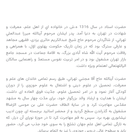
حضرت استاد در سال 1316 ه.ش در خانواده اي از اهل علم، معرفت و
شهادت در تهران به دنيا آمد. پدر ايشان مرحوم آيت‏الله ميرزا عبدالعلي
تهراني، از شاگردان مرحوم حاج شیخ عبدالکریم حائری یزدی، فقیهی مجاهد
و عارفی سترگ بود که در زمان تاریک حکومت پهلوی اوّل، با همراهی و
رفاقت مرحوم آیت الله شاه آبادی بزرگ، به اقامة جماعت در مسجد جامع
بازار تهران مشغول بود و در امر تربیت نفوس مستعدّ و راهنمایی سالکان
الی‏الله‏تعالی اهتمام ویژه داشت.
حضرت آيت‏الله حاج آقا مجتبي تهراني، طبق رسم تمامی خاندان های علم و
معرفت، تحصیل در علوم دینی و اشتغال به علوم حوزوی را از دوران
کودکی آغاز نمود و در امر تحصیل علوم، جدّیت فوق العاده ای داشت.
ایشان با هدایت و ارشاد والد بزرگوار خود، برای مدّت چهار سال به مشهد
مقدّس مهاجرت کرد و در سایة الطاف حضرت علی بن موسی الرّضا8
مشغول به گذراندن سطح گردید و از محضر اساتید برجسته ای چون ادیب
نیشابوری بهره برد. سپس به قم مهاجرت کرد تا در حوزة نوپای آن دیار، که
به تازگی تمامی اهل علمِ جهان تشیّع را به سوی خود جذب می کرد، حضور
یابد و سطوح عالی دروس حوزوی را نیز به اتمام برساند.