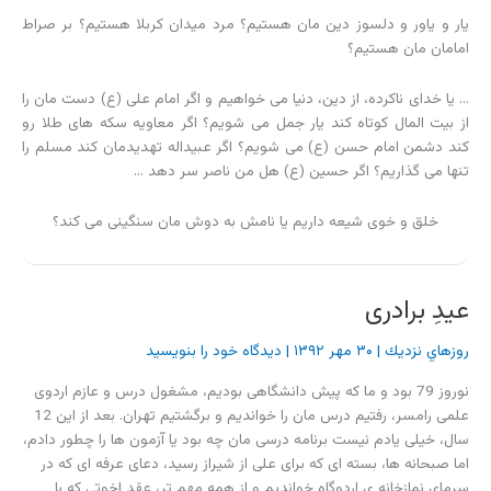
یار و یاور و دلسوز دین مان هستیم؟ مرد میدان کربلا هستیم؟ بر صراط
امامان مان هستیم؟
… یا خدای ناکرده، از دین، دنیا می خواهیم و اگر امام علی (ع) دست مان را
از بیت المال کوتاه کند یار جمل می شویم؟ اگر معاویه سکه های طلا رو
کند دشمن امام حسن (ع) می شویم؟ اگر عبیداله تهدیدمان کند مسلم را
تنها می گذاریم؟ اگر حسین (ع) هل من ناصر سر دهد …
خلق و خوی شیعه داریم یا نامش به دوش مان سنگینی می کند؟
عیدِ برادری
روزهاي نزديك
|
۳۰ مهر ۱۳۹۲
|
دیدگاه‌ خود را بنویسید
نوروز 79 بود و ما که پیش دانشگاهی بودیم، مشغول درس و عازم اردوی
علمی رامسر، رفتیم درس مان را خواندیم و برگشتیم تهران. بعد از این 12
سال، خیلی یادم نیست برنامه درسی مان چه بود یا آزمون ها را چطور دادم،
اما صبحانه ها، بسته ای که برای علی از شیراز رسید، دعای عرفه ای که در
سرمای نمازخانه ی اردوگاه خواندیم و از همه مهم تر، عقد اخوتی که با