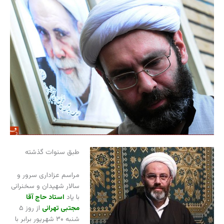
طبق سنوات گذشته
مراسم عزاداری سرور و
سالار شهیدان و سخنرانی
با یاد
استاد حاج آقا
مجتبی تهرانی
از روز ۵
شنبه ۳۰ شهریور برابر با