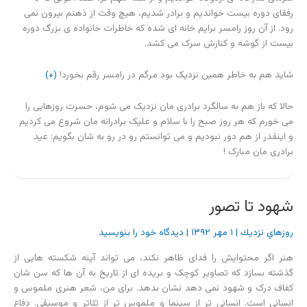
رفقای دوره بیست خواندیم و برادر شدیم، هیچ وقت از ذهنم بیرون نمی
رود. از آن روز رامسر برایم خانه ای شده که خاطرات خانواده ی بزرگ دوره
بیست از گوشه و کنارش سرک می کشد.
شاید هم به خاطر همین نزدیک بود مرگم در رامسر رقم بخورد!
(+)
حالا که باز هم به سالگرد برادری مان نزدیک می شوم، حسرت روزهایی را
می خورم که هر روز صبح را با سلام و علیک برادرانه مان شروع می کردیم
و اینقدر از هم دور نبودیم و می توانستم رو در رو به شان بگویم: عید
برادری مان مبارک !
شهود تا تصور
روزهاي نزديك
|
۱ مهر ۱۳۹۲
|
دیدگاه‌ خود را بنویسید
هنر اگر محتوایش را فدای ظاهر نکند، می تواند آینه شکسته هایی از
گذشته بسازد که تصاویر کوچک و بریده ای از تاریخ به آن ها که سن شان
کفاف درک و شهود نمی دهد نشان بدهد. برای من، شعر هنری ملموس و
انسانی است. انسانی تر از سینما و ملموس تر از تئاتر و موسیقی. دفاع