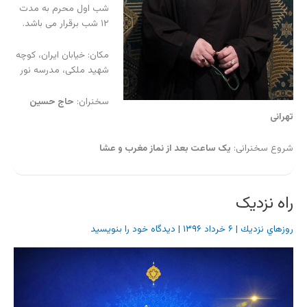
شب اول محرم به مدت
۱۲ شب برقرار می باشد.
مکان: خیابان ایران، کوچه
شهید ملکی، مدرسه نور
سخنران:
حاج حسین
تهرانی
شروع سخنرانی:
یک ساعت بعد از نماز مغرب و عشا
راه نزدیک
روزهاي نزديك
|
۶ خرداد ۱۳۹۶
|
دیدگاه‌ خود را بنویسید