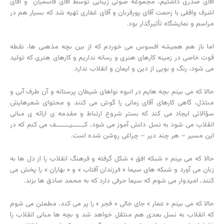
آقای صدری داشتیم، مجموعه صوتی زیبایی توسط آقای قاسمیان و آقای
اشرف واقفی با زحمت آقای پورقربان و آقای غفاری تهیه شد که بسیار هم در
مراسم و نمایشگاه تأثیرگذار بود.
اما باز هم همیشه افسوس می خوردم که از بین بچه مذهبی ها، نقطه
قوت خاصی در زمینه کارهای هنری و رسانه نداریم و کارهای هنری که تولید
می شود، رنگ و بویی از دین و ایمان و انقلاب ندارد.
حالا که می بینم بچه هایم در انبوه نواهای شیطان پرستانه و آن طرف آبی و
مبتذل، گاهی کارهای آقای زمانی را گوش می کنند و محتوای شعرهایش
سؤالاتی ایجاد می کند که بستر شروع ارتباط و مقدمه ی ارائه ی مبانی
انقلاب می شود به نسل دانش آموز می شود، کـِـــــیـــــــف می کنم که در
این مسیر – هر چند دیر – چراغی روشن شده است.
حالا که می بینم « شبکه افق » شکل گرفته و فرهنگ انقلاب را از دل ها به
زبان می آورد و شبکه های سیما « فرزندان آفتاب » و « بهاران » را پخش می
کنند، امیدوار می شوم که سیما حرفی دارد که به محمد صادق ها بزند.
حالا که می بینم « عمار » جای خالی « فجر » را پر می کند، مطمئن می شوم
که انقلاب به نسل بعدی هم منتقل خواهد شد و بچه ها مبانی انقلاب را