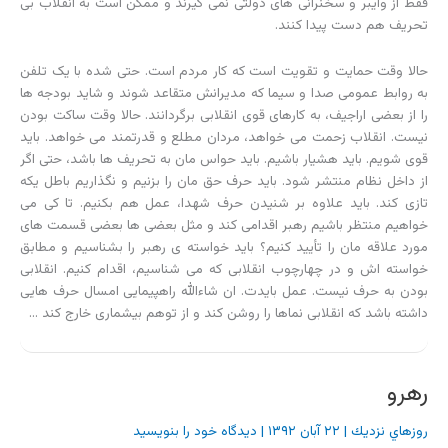
فقط از وایبر و سخنرانی های دولتی نمی گیرند و ممکن است به انقلاب بی
تحریف هم دست پیدا کنند.
حالا وقت حمایت و تقویت است که کار مردم است. حتی شده با یک تلفن
به روابط عمومی صدا و سیما که مدیرانش متقاعد شوند و شاید بودجه ها
را از بعضی اراجیف، به کارهای قوی انقلابی برگردانند. حالا وقت ساکت بودن
نیست. انقلاب زحمت می خواهد، مردان مطلع و قدرتمند می خواهد. باید
قوی شویم. باید هشیار باشیم. باید حواس مان به تحریف ها باشد، حتی اگر
از داخل نظام منتشر شود. باید حرف حق مان را بزنیم و نگذاریم باطل یکه
تازی کند. باید علاوه بر شنیدن حرف شهدا، عمل هم بکنیم. تا کی می
خواهیم منتظر باشیم رهبر اقدامی کند و مثل بعضی ها بعضی قسمت های
مورد علاقه مان را تأیید کنیم؟ باید خواسته ی رهبر را بشناسیم و مطابق
خواسته اش و در چهارچوب انقلابی که می شناسیم، اقدام کنیم. انقلابی
بودن به حرف نیست. عمل بایدت. ان شاءالله راهپیمایی امسال حرف هایی
داشته باشد که انقلابی نماها را روشن کند و از توهم بیشماری خارج کند …
رهرو
روزهاي نزديك
|
۲۲ آبان ۱۳۹۲
|
دیدگاه‌ خود را بنویسید