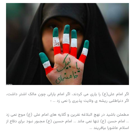
اگر امام علی(ع) را یاری می کردند، اگر امام یارانی چون مالک اشتر داشت،
اگر دنیاطلبی ریشه ی ولایت پذیری را نمی زد … ؛
مطمئن باشید در نهج البلاغه نفرین و گلایه های امام علی (ع) موج نمی زد
… امام حسن (ع) تنها نمی ماند … امام حسین (ع) مجبور نبود برای دفاع از
اسلام عاشورا بیافریند …