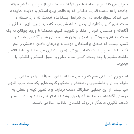
جبران می کند. برای مقابله با این ترفند که عده ای از جوانان و قشر مرفه
جامعه را به سمت قدرت طلبانی که به ظاهر پیرو اسلام و ولایت نمایانده
می شوند سوق داده، در این شرایط، پسندیده نیست که وارد حیطه ی
بحث های کلی و کنایه ای و بی ادبانه شویم، بلکه باید زمین بازی منطقی و
آگاهانه و مستدل خود را حفظ و تقویت کنیم. مطمئنا با ورود جوانان به یک
بحث منطقی، خود آنان به تهی بودن شور مجازی شان آگاه می شوند و
کسی نیست که منطق و استدلال دوستانه و برهان قاطع، ذهنش را نرم
نکند. البته بدیهی است که این روش، زمان بیشتری می طلبد و نباید انتظار
داشته باشیم با چند بحث، کسی تمام مبانی و اصول اسلام و انقلاب را
بپذیرد.
امیدوارم دوستانی هم که راه حل مقابله با این انحرافات را در جدایی از
طیف جوان و دانشجوی روشنفکر و تشکیل گروه های یکدست حزب اللهی
می بینند، از این جدایی خطرناک دست بردارند و با تغییر کینه و بغض به
دوستی آگاهانه، محیط تفرقه را برای رشد فتنه فراهم نکنند و با کمی صبر،
شاهد تأثیری ماندگار در روند گفتمان انقلاب اسلامی باشند.
→
نوشته قبل
نوشته بعد
←