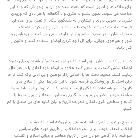
مطلب دیگری که باید در بررسی مباحث مد نظر قرار گیرد، جایگزینی افراد به
جای ملاک ها و اصول است که باعث شده جوانان و نوجوانانی که وارد این
مباحث می شوند، بدون پشتوانه فکری و نا آگاهانه، با هر بادی که وزیدن
بگیرد، به سویی بروند و ایشان را به بلندگوی بیگانه از تفکر، برای عده ای
فرصت طلب تبدیل کند. قدرت طلبان که توانایی پنهان کردن اهداف
منحرف شان را در محیط سالم و آرام ندارند، سعی می کنند از زودباوری و
شور و هیاهوی جوانی، برای گل آلود کردن اوضاع استفاده کنند و قانون را
کنار بزنند.
دوستانی که برای شان مهم است که در این زمینه مؤثر باشند و برای بهبود
اوضاع تلاش کنند، باید سعی کنند علاوه بر اینکه خود اخلاق را در هر حال
رعایت کنند، محیط بحث ها را اخلاقی را از توهین و بی ادبی پاک کنند تا جا
برای استدلال و روشنگری فراهم شود. با این شرایط، یکی از سلاح های
کاربردی سوءاستفاده کنندگان از بین خواهد رفت. علاوه بر این، باید سواد
مباحثه خود را بالاتر ببریم و با جایگزینی منطق، استدلال و بیان تاریخ با
کنایه و سطحی نگری، امکان تحریف تاریخ و بیان کنایه های بی منطق را کم
کنیم.
واضح تر عرض کنم؛ زمانه به سمتی پیش رفته است که دشمنان
انقلاب،ضعف خود را برای انحراف انقلاب از طریق مهره های سیاسی
سوخته، با نا آگاهی جوانان مان از تاریخ معاصر و مبانی اسلام و انقلاب