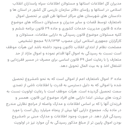
مدیران کل اطلاعات استانها و مسئولان اطلاعات سپاه پاسداران انقلاب
اسلامی در استانها و رؤسای دفاتر سازمان بازرسی کل کشور در استان ها و
دادستان های شهرستان های مراکز استانها ظن قوی بر تحصیل اموال
نامتعارف توسط قضات و سایر مدیران و مسئولان دستگاه های موضوع
ماده ۵ قانون مدیریت خدمات کشوری و ماده ۲۹ قانون برنامه ششم و
کلیه مسئولان موضوع قانون رسیدگی به دارایی مقامات، مسئولان و
کارگزاران جمهوری اسلامی ایران مصوب ۹/۸/۱۳۹۴ مجمع تشخیص
مصلحت نظام از ابتدای انقلاب تاکنون وجود داشته باشد این هیأت موظف
است نسبت به رسیدگی به اموال آنها اقدام نموده و اموال مازاد از حد
متعارف را با رعایت اصل ۴۹ قانون اساسی برای مصرف در مسیر فقرزدایی و
اشتغال اخذ و به بیت المال تحویل دهد.
ماده ۲: اموال نامتعارف اعم از اموالی است که به نحو نامشروع تحصیل
شده یا اموالی که به دلیل دسترسی به قدرت یا اطلاعات ناشی از تصدی
سمت تحصیل گردیده است. هیأت موظف است با رعایت اولویت نسبت به
ثروت های بیشتر، ابتدا دارایی های افراد موضوع این قانون، همسر و
فرزندان آنها را که بر اساس اطلاعات و مدارک واصله از مراجع نظارتی مندرج
در ماده یک، مجموع دارایی آنها بیش از پنجاه میلیارد ریال است را مورد
رسیدگی قرار دهد. در صورت وجود اطلاعات و مدارک مبنی بر نامشروع
بودن اموال پایین تر از مبلغ مذکور رسیدگی به آن موارد نیز در اولویت