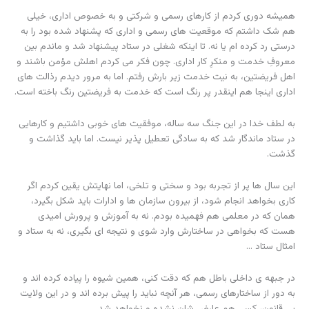
همیشه دوری کردم از کارهای رسمی و شرکتی و به خصوص اداری، خیلی
هم شک داشتم که موقعیت های رسمی و اداری که پشنهاد شده بود را به
درستی رد کرده ام یا نه. تا اینکه شغلی در ستاد پیشنهاد شد و ماندم بین
معروفِ خدمت و منکرِ کار اداری. چون فکر می کردم اهلش مؤمن باشند و
اهل فریضتین، به نیت خدمت زیر بارش رفتم. اما به مرور دیدم رذالت های
اداری اینجا هم اینقدر پر رنگ است که خدمت به فریضتین رنگ باخته است.
به لطف خدا در این جنگ سه ساله، موفقیت های خوبی داشتیم و کارهایی
در ستاد ماندگار شد که به سادگی تعطیل پذیر نیست. اما باید گذاشت و
گذشت.
این سال ها پر از تجربه بود و سختی و تلخی، اما نهایتش یقین کردم اگر
کاری بخواهد انجام شود، از بیرون سازمان ها و ادارات باید شکل بگیرد،
همان که در معلمی هم فهمیده بودم. نه به آموزش و پرورش امیدی
هست که بخواهی در ساختارش وارد شوی و نتیجه ای بگیری، نه به ستاد و
امثال ستاد …
در جبهه ی داخلی باطل هم که دقت کنی، همین شیوه را پیاده کرده اند و
به دور از ساختارهای رسمی، هر آنچه نباید را پیش برده اند و در این ولایت
بی قانون، کسی هم عارض شان نشده و نخواهد شد.