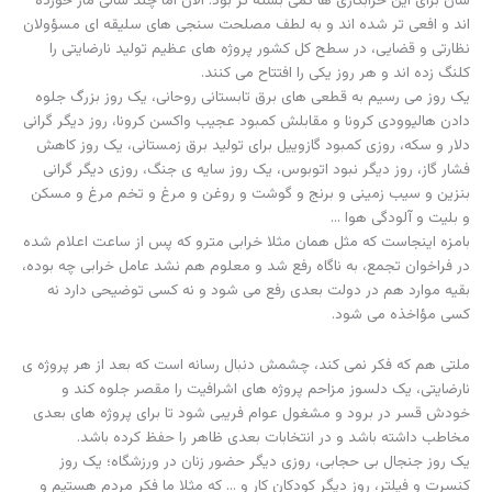
شان برای این خرابکاری ها کمی بسته تر بود. الان اما چند سالی مار خورده
اند و افعی تر شده اند و به لطف مصلحت سنجی های سلیقه ای مسؤولان
نظارتی و قضایی، در سطح کل کشور پروژه های عظیم تولید نارضایتی را
کلنگ زده اند و هر روز یکی را افتتاح می کنند.
یک روز می رسیم به قطعی های برق تابستانی روحانی، یک روز بزرگ جلوه
دادن هالیوودی کرونا و مقابلش کمبود عجیب واکسن کرونا، روز دیگر گرانی
دلار و سکه، روزی کمبود گازوییل برای تولید برق زمستانی، یک روز کاهش
فشار گاز، روز دیگر نبود اتوبوس، یک روز سایه ی جنگ، روزی دیگر گرانی
بنزین و سیب زمینی و برنج و گوشت و روغن و مرغ و تخم مرغ و مسکن
و بلیت و آلودگی هوا …
بامزه اینجاست که مثل همان مثلا خرابی مترو که پس از ساعت اعلام شده
در فراخوان تجمع، به ناگاه رفع شد و معلوم هم نشد عامل خرابی چه بوده،
بقیه موارد هم در دولت بعدی رفع می شود و نه کسی توضیحی دارد نه
کسی مؤاخذه می شود.
ملتی هم که فکر نمی کند، چشمش دنبال رسانه است که بعد از هر پروژه ی
نارضایتی، یک دلسوز مزاحم پروژه های اشرافیت را مقصر جلوه کند و
خودش قسر در برود و مشغول عوام فریبی شود تا برای پروژه های بعدی
مخاطب داشته باشد و در انتخابات بعدی ظاهر را حفظ کرده باشد.
یک روز جنجال بی حجابی، روزی دیگر حضور زنان در ورزشگاه؛ یک روز
کنسرت و فیلتر، روز دیگر کودکان کار و … که مثلا ما فکر مردم هستیم و