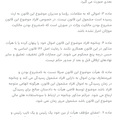
بعدی صورت می گیرد.
ماده ۳: اموالی که به مقامات، رؤسا و مدیران موضوع این قانون به ارث
رسیده است مشمول این قانون نیست. در خصوص افراد موضوع این قانون
مشروع بودن مالکیت ورّاث در صورتی است که نامشروع بودن مالکیت
مورّثان احراز نشده باشد.
ماده ۴: چنانچه افراد موضوع این قانون اموال خود را پنهان کرده یا با هیأت
مذکور در این قانون همکاری نکنند با رعایت اصل ۱۶۶ قانون اساسی به
حبس درجه پنج محکوم می شوند. این مجازات قابل تخفیف، تعلیق و سایر
نهادهای ارفاقی قبل و بعد از صدور حکم نیست.
ماده ۵: هیأت موضوع این قانون صرفا نسبت به نامشروع بودن و
غیرمتعارف بودن اموال به دارایی افراد مشمول رسیدگی می کند و چنانچه
در زمان رسیدگی به اموال افراد مشمول این قانون، هرگونه اتهامی متوجه
افراد باشد موضوع توسط قاضی هیأت به دادستان صالح برای رسیدگی
ارجاع می شود. جرائم مذکور چنانچه در ارتباط با سوءاستفاده های مالی
موضوع این قانون باشد مشمول مرور زمان نمی شود.
ماده ۶ : اعضای موّظف هیأت از بین خود یک رئیس و یک نایب رئیس و