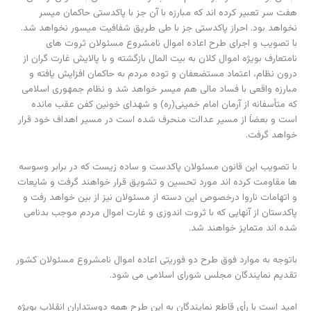
هفت سر تعبیر کرده اند که مبارزه با آن جز با پاکدستی حاکمان میسر
نخواهد بود. احراز پاکدستی جز با طی طریق شفافیت میسور نخواهد شد.
با تصویب و اجرای طرح اعاده اموال نامشروع مسئولان ثروت های
نامتعارف بویژه اموال کلان به بیت المال بازگشته و با پالایش غارت گران از
درون نظام، اعتماد مستضعفان و توده مردم به حاکمان افزایش یافته و
مبارزه واقعی با فساد مالی هم میسر خواهد شد و نظام جمهوری اسلامی
که متأسفانه از آرمان امام خمینی(ره) و شهدای خونین کفن عقب مانده
است و بعضاَ از مسیر عدالت منحرف شده است در مسیر اهداف خود قرار
خواهد گرفت.
با تصویب این قانون مسئولان پاکدست و ساده زیست که در برابر وسوسه
ها مقاومت کرده اند مورد تحسین و تشویق قرار خواهند گرفت و شایعات
و اتهامات ناروا درخصوص این دسته از مسئولان نیز از بین خواهد رفت و
پاکدستان از آنهایی که با ثروت اندوزی و غارت اموال مردم موجب بدنامی
شده اند متمایز خواهند شد.
باتوجه به موارد فوق طرح دو فوریتی اعاده اموال نامشروع مسئولان کشور
تقدیم نمایندگان مجلس شورای اسلامی می شود.
امید است با رأی قاطع نمایندگان به این طرح همه دوستداران انقلاب بویژه