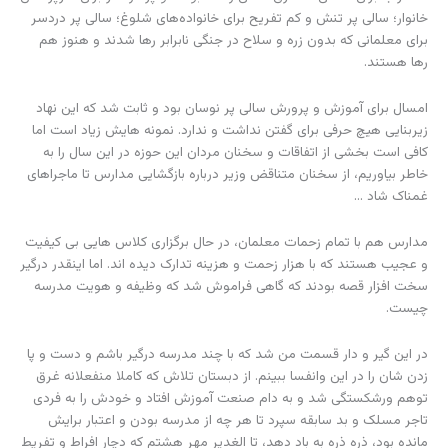
خانوار؛ سالی پر تنش و کم تفریح برای خانواده‌های شلوغ؛ سالی پر دردسر
برای معلمانی که بدون زره و سلاح در جنگی نابرابر رها شدند و هنوز هم
رها هستند.
امسال برای آموزش و پرورش سالی پر نوسان بود و ثابت شد که این نهاد
زیربنایی هیچ حرفی برای گفتن نداشت و ندارد. نمونه هایش زیاد است اما
کافی است بخشی از اتفاقات و سخنان مردان این حوزه در این سال را به
خاطر بیاوریم، از سخنان متناقض وزیر درباره بازگشایی مدارس تا ماجراهای
غمناک شاد …
مدارس هم با تمام زحمات معلمان، در حال برگزاری کلاس هایی بی کیفیت
و عجیب هستند که با هزار زحمت و هزینه تدارک دیده اند. اما اینقدر درگیر
سخت افزار قصه بودند که گاهی فراموش شد که وظیفه و هویت مدرسه
چیست.
در این گیر و دار قسمت من شد که با چند مدرسه درگیر باشم و دست و پا
زدن شان را در این وانفسا ببینم. از دبستان تلاش که کاملا منفعلانه غرق
توهم ورشکستگی شد و به دام صنعت آموزش افتاد و خودش را به فردی
تاجر مسلک و بد سابقه سپرد تا هر چه از مدرسه بودن و اعتبار برایش
مانده بود، ذره ذره به باد دهد، تا الغدیر مهر هشتم که دچار افراط و تفریط