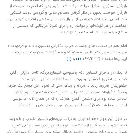
بازرگان مسؤول تشکیل دولت موقت شد، با وجودی که امام به صراحت از
بازرگان خواست بدون در نظر گرفتن مصالح حزبی و گروهی دولت تشکیل
بده، اما این مرد اکثر کابینه رو از لیبرال‌های ملی-مذهبی انتخاب کرد و این
جماعت در هر گوشه‌ای از دولت، راه را برای نفوذ آمریکایی که دستش از
منافع مردم ایران کوتاه شده بود باز کردند.
امام هم در صحبت‌ها و جلسات مرتب تذکراتی بهشون دادند و فرمودند «
صریحاً اعلام می‌کنم: تا من هستم نخواهم گذاشت حکومت به دست
لیبرال‌ها بیفتد.» (۶۷/۳/۱۲).
(+)
و
(+)
تا اینکه در ماجرای تسخیر لانه جاسوسی شیطان بزرگ، کاسه داغ‌تر از آش
شدند و به تریج قباشان برخورد و استعفا دادند. اما در همان مدت
حضورشان ضررها زدند به مردم و منافع ملی که نمونه اش فسخ یک طرفه
و بچگانه قرارداد تسلیحاتی که پولش هم پرداخت شده بود و وجودش
دردسر شده بود برای دشمن. گفتن هم ندارد که در همان لانه جاسوسی
اسنادی پیدا شد که گرگ در لباس میش بودن خیلی شان را اثبات کرد.
در طول این چهار دهه که ایران به برکت نیروهای دلسوز انقلاب و با وجود
تمام دشمنی و سنگ‌اندازی دشمنان توانسته در رده‌ی همسایگانی که راه
هموارتر و مادیات بیشتری داشته‌اند باقی بماند و در بسیاری از حوزه‌ها بالاتر