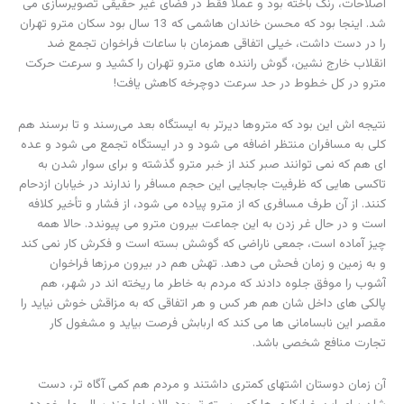
اصلاحات، رنگ باخته بود و عملاً فقط در فضای غیر حقیقی تصویرسازی می
شد. اینجا بود که محسن خاندان هاشمی که 13 سال بود سکان مترو تهران
را در دست داشت، خیلی اتفاقی همزمان با ساعات فراخوان تجمع ضد
انقلاب خارج نشین، گوش راننده های مترو تهران را کشید و سرعت حرکت
مترو در کل خطوط در حد سرعت دوچرخه کاهش یافت!
نتیجه اش این بود که متروها دیرتر به ایستگاه بعد می‌رسند و تا برسند هم
کلی به مسافران منتظر اضافه می شود و در ایستگاه تجمع می شود و عده
ای هم که نمی توانند صبر کند از خبر مترو گذشته و برای سوار شدن به
تاکسی هایی که ظرفیت جابجایی این حجم مسافر را ندارند در خیابان ازدحام
کنند. از آن طرف مسافری که از مترو پیاده می شود، از فشار و تأخیر کلافه
است و در حال غر زدن به این جماعت بیرون مترو می پیوندد. حالا همه
چیز آماده است، جمعی ناراضی که گوشش بسته است و فکرش کار نمی کند
و به زمین و زمان فحش می دهد. تهش هم در بیرون مرزها فراخوان
آشوب را موفق جلوه دادند که مردم به خاطر ما ریخته اند در شهر، هم
پالکی های داخل شان هم هر کس و هر اتفاقی که به مزاقش خوش نیاید را
مقصر این نابسامانی ها می کند که اربابش فرصت بیاید و مشغول کار
تجارت منافع شخصی باشد.
آن زمان دوستان اشتهای کمتری داشتند و مردم هم کمی آگاه تر، دست