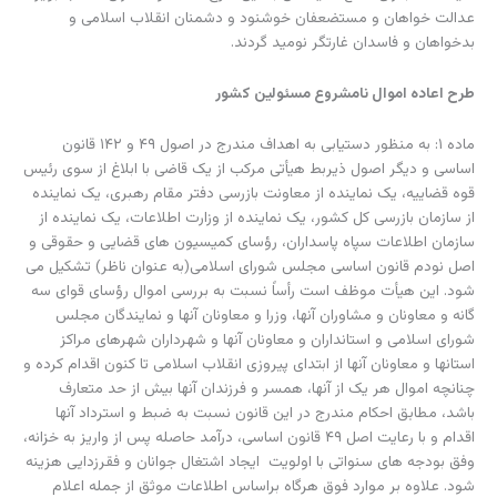
عدالت خواهان و مستضعفان خوشنود و دشمنان انقلاب اسلامی و
بدخواهان و فاسدان غارتگر نومید گردند.
طرح اعاده اموال نامشروع مسئولین کشور
ماده ۱: به منظور دستیابی به اهداف مندرج در اصول ۴۹ و ۱۴۲ قانون
اساسی و دیگر اصول ذیربط هیأتی مرکب از یک قاضی با ابلاغ از سوی رئیس
قوه قضاییه، یک نماینده از معاونت بازرسی دفتر مقام رهبری، یک نماینده
از سازمان بازرسی کل کشور، یک نماینده از وزارت اطلاعات، یک نماینده از
سازمان اطلاعات سپاه پاسداران، رؤسای کمیسیون های قضایی و حقوقی و
اصل نودم قانون اساسی مجلس شورای اسلامی(به عنوان ناظر) تشکیل می
شود. این هیأت موظف است رأساً نسبت به بررسی اموال رؤسای قوای سه
گانه و معاونان و مشاوران آنها، وزرا و معاونان آنها و نمایندگان مجلس
شورای اسلامی و استانداران و معاونان آنها و شهرداران شهرهای مراکز
استانها و معاونان آنها از ابتدای پیروزی انقلاب اسلامی تا کنون اقدام کرده و
چنانچه اموال هر یک از آنها، همسر و فرزندان آنها بیش از حد متعارف
باشد، مطابق احکام مندرج در این قانون نسبت به ضبط و استرداد آنها
اقدام و با رعایت اصل ۴۹ قانون اساسی، درآمد حاصله پس از واریز به خزانه،
وفق بودجه های سنواتی با اولویت ایجاد اشتغال جوانان و فقرزدایی هزینه
شود. علاوه بر موارد فوق هرگاه براساس اطلاعات موثق از جمله اعلام