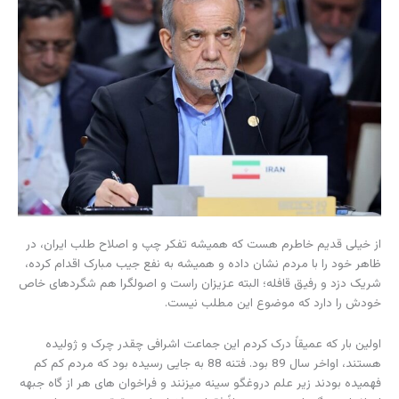
از خیلی قدیم خاطرم هست که همیشه تفکر چپ و اصلاح طلب ایران، در
ظاهر خود را با مردم نشان داده و همیشه به نفع جیب مبارک اقدام کرده،
شریک دزد و رفیق قافله؛ البته عزیزان راست و اصولگرا هم شگردهای خاص
خودش را دارد که موضوع این مطلب نیست.
اولین بار که عمیقاً درک کردم این جماعت اشرافی چقدر چرک و ژولیده
هستند، اواخر سال 89 بود. فتنه 88 به جایی رسیده بود که مردم کم کم
فهمیده بودند زیر علم دروغگو سینه میزنند و فراخوان های هر از گاه جبهه