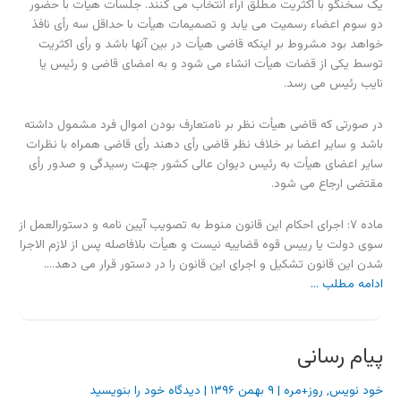
یک سخنگو با اکثریت مطلق آراء انتخاب می کنند. جلسات هیأت با حضور
دو سوم اعضاء رسمیت می یابد و تصمیمات هیأت با حداقل سه رأی نافذ
خواهد بود مشروط بر اینکه قاضی هیأت در بین آنها باشد و رأی اکثریت
توسط یکی از قضات هیأت انشاء می شود و به امضای قاضی و رئیس یا
نایب رئیس می رسد.
در صورتی که قاضی هیأت نظر بر نامتعارف بودن اموال فرد مشمول داشته
باشد و سایر اعضا بر خلاف نظر قاضی رأی دهند رأی قاضی همراه با نظرات
سایر اعضای هیأت به رئیس دیوان عالی کشور جهت رسیدگی و صدور رأی
مقتضی ارجاع می شود.
ماده ۷: اجرای احکام این قانون منوط به تصویب آیین نامه و دستورالعمل از
سوی دولت یا رییس قوه قضاییه نیست و هیأت بلافاصله پس از لازم الاجرا
شدن این قانون تشکیل و اجرای این قانون را در دستور قرار می دهد.…
ادامه مطلب ...
پیام رسانی
خود نویس
,
روز+مره
|
۹ بهمن ۱۳۹۶
|
دیدگاه‌ خود را بنویسید