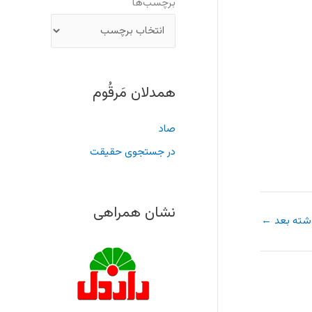
برچسب‌ها
همدلان مَرقُوم
صاد
در جستجوی حقیقت
نشان همراهی
شته بعد
←