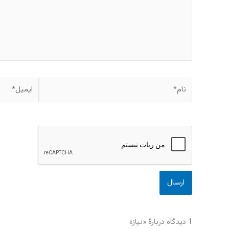
نام*
ایمیل*
1 دیدگاه دربارهٔ «نیاز»