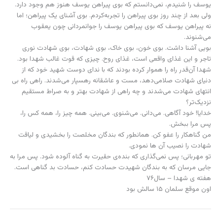
یوسف را شنیدم، نمی‌دانستم که بوی پیراهن یوسف هنوز هم وجود دارد.
ولی بعد از چند روز بوی پیراهن را تجربه‌کردم. بوی آشنای یک پیراهن؛ اما
نه پیراهن یوسف که بوی پیراهن یوسف را جوانمردانی چون یعقوب
می‌شنوند.
بویی آشنا داشت. بوی خون، بوی خاک، بوی شهادت، بوی شهادت نوری
تاجر و این غذای واقعی است، غذای روح. چیزی که قوت غالب شهدا بود.
شهدا آن‌قدر راه را هموار کرده بودند که با ندای دوست شهید خود که از
دنیای شهادت صلا‌می‌دهد، مست و عاشقانه رهسپار می‌شدند. راهی راه بی
انتهای شهادت می‌شدند و چه راهی از شهادت بهتر و به صراط مستقیم
نزدیک‌تر؟
خدایا! خود آگاهی. می‌دانی. می‌شنوی. می‌بینی. همه چیز را، همه کس را،
پس مرا ببخش.
من گناهکار را عفو کن. همانطور که بندگان مخلصت را بخشیدی و لیاقت
شهادت را نصیب آن ها نمودی.
تو مهربانی؛ پس نمی‌گذاری که بنده‌ی حقیرت به گناه آلوده شود. پس مرا به
جایی مرسان که به بندگان شهیدت حسادت کنم، حسادت بد گناهی است.
هفته ی شهدا – سال۷۶
اون موقع سلمان ۱۵ سالش بود