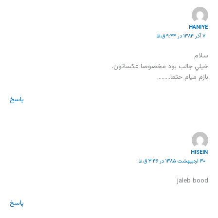
HANIYE
۷ آذر ۱۳۸۴ در ۹:۴۴ ق.ظ
سلام
خيلي جالب بود مخصوصا عكساتون.
بازم ميام حتما………
پاسخ
HISEIN
۳۰ اردیبهشت ۱۳۸۵ در ۳:۴۶ ق.ظ
jaleb bood
پاسخ