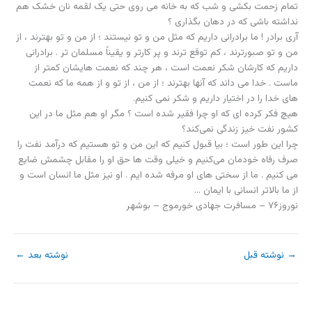
تمام زحمت بکشی و شب که به خانه می روی حتی یک لقمه نان خشک هم
نداشته باشی که در دهان بگذاری ؟
آری برادر ! ما برادرانی داریم که مثل من و تو نیستند ؛ از من و تو بهترند ، از
من و تو صبورترند ، کم توقع ترند و پر کارتر و یقیناً مسلمان تر . برادرانی
داریم که کارشان شکر نعمت است ، هر چند که نعمت هایشان کمتر از
ماست . خدا می داند که آنها بهترند ؛ از من ، از تو و از همه ما که نعمت
های خدا را در اختیار داریم و شکر نمی کنیم.
هیچ فکر کرده ای که او چرا فقیر شده است ؟ مگر او هم مثل ما در این
کشور نفت خیز زندگی نمی‌کند؟
چرا این طور است ؛ بیا قبول کنیم که این من و تو هستیم که درآمد نفت را
صرف رفاه خودمان می‌کنیم و خیلی وقت ها حق او را مقابل چشمش ضایع
می کنیم . ما از سختی های او مرفه شده ایم . او نیز مثل ما انسان است و
از ما بالاتر انسانی با ایمان …
نوروز۷۶ – مسافرت جهادی خورموج – بوشهر
→
نوشته قبل
نوشته بعد
←