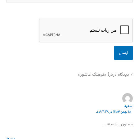
7 دیدگاه دربارهٔ «فرهنگ عاشورا»
سعید
۱۸ بهمن ۱۳۸۴ در ۳:۲۸ ق.ظ
ممنون . همينه …
پاسخ