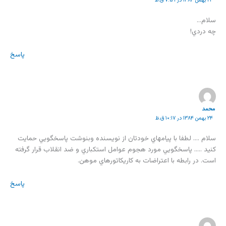
۲۴ بهمن ۱۳۸۴ در ۷:۵۹ ق.ظ
سلام…
چه دردي!
پاسخ
محمد
۲۴ بهمن ۱۳۸۴ در ۱۰:۱۷ ق.ظ
سلام …. لطفا با پيامهاي خودتان از نويسنده وبنوشت پاسخگويي حمايت
کنيد ….. پاسخگويي مورد هجوم عوامل استکباري و ضد انقلاب قرار گرفته
است. در رابطه با اعتراضات به کاريکاتورهاي موهن.
پاسخ