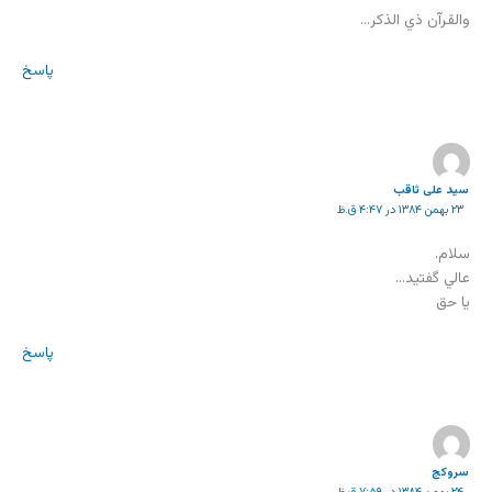
والقرآن ذي الذكر…
پاسخ
سید علی ثاقب
۲۳ بهمن ۱۳۸۴ در ۴:۴۷ ق.ظ
سلام.
عالي گفتيد…
يا حق
پاسخ
سروکج