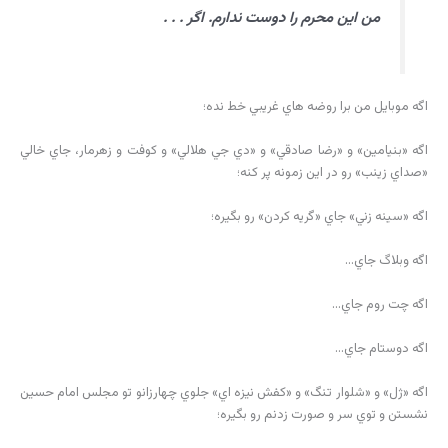
من اين محرم را دوست ندارم. اگر . . .
اگه موبايل من برا روضه هاي غريبي خط نده؛
اگه «بنيامين» و «رضا صادقي» و «دي جي هلالي» و كوفت و زهرمار، جاي خالي
«صداي زينب» رو در اين زمونه پر كنه؛
اگه «سينه زني» جاي «گريه كردن» رو بگيره؛
اگه وبلاگ جاي…
اگه چت روم جاي…
اگه دوستام جاي…
اگه «ژل» و «شلوار تنگ» و «كفش نيزه اي» جلوي چهارزانو تو مجلس امام حسين
نشستن و توي سر و صورت زدنم رو بگيره؛