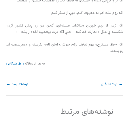
اگه براي برپايي «عزا»ي حسين، يه لحظه بايد رو «اعتقاد» حسين پا گذاشت؛
اگه روم نشه امر به معروف كنم، نهي از منكر كنم؛
اگه ترس از بهم خوردن مذاكرات هسته‌اي، گردن من رو پيش كشور گردن
شكسته‌اي مثل دانمارك خم كنه – حتي اگه عزت پيغمبرم لكه‌دار بشه – ؛
اگه «جك مستراح» بهم لبخند بزنه، «بوش» امان نامه بفرسته و «عمرسعد» آب
رو ببنده…
به نقل از وبلاگ
« ول شدگان »
→
نوشته قبل
نوشته بعد
←
نوشته‌های مرتبط