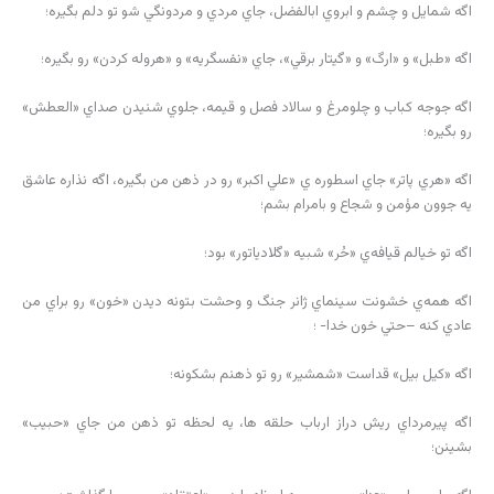
اگه شمايل و چشم و ابروي ابالفضل، جاي مردي و مردونگي شو تو دلم بگيره؛
اگه «طبل» و «ارگ» و «گيتار برقي»، جاي «نفسگريه» و «هروله كردن» رو بگيره؛
اگه جوجه كباب و چلومرغ و سالاد فصل و قيمه، جلوي شنيدن صداي «العطش»
رو بگيره؛
اگه «هري پاتر» جاي اسطوره ي «علي اكبر» رو در ذهن من بگيره، اگه نذاره عاشق
يه جوون مؤمن و شجاع و بامرام بشم؛
اگه تو خيالم قيافه‌ي «حُر» شبيه «گلادياتور» بود؛
اگه همه‌ي خشونت سينماي ژانر جنگ و وحشت بتونه ديدن «خون» رو براي من
عادي كنه –حتي خون خدا- ؛
اگه «كيل بيل» قداست «شمشير» رو تو ذهنم بشكونه؛
اگه پيرمرداي ريش دراز ارباب حلقه ها،‌ يه لحظه تو ذهن من جاي «حبيب»
بشينن؛