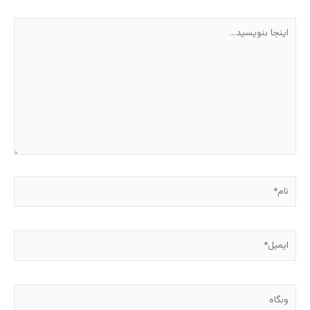
اینجا
بنویسید…
نام*
ایمیل*
وبگاه