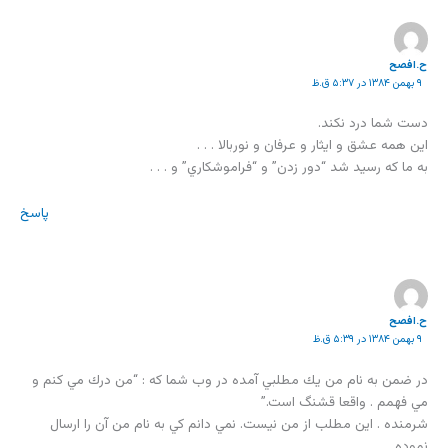
ح.افصح
۹ بهمن ۱۳۸۴ در ۵:۳۷ ق.ظ
دست شما درد نكند.
اين همه عشق و ايثار و عرفان و نوربالا . . .
به ما كه رسيد شد “دور زدن” و “فراموشكاري” و . . .
پاسخ
ح.افصح
۹ بهمن ۱۳۸۴ در ۵:۳۹ ق.ظ
در ضمن به نام من يك مطلبي آمده در وب شما كه : “من درك مي كنم و
مي فهمم . واقعا قشنگ است.”
شرمنده . اين مطلب از من نيست. نمي دانم كي به نام من آن را ارسال
نموده.