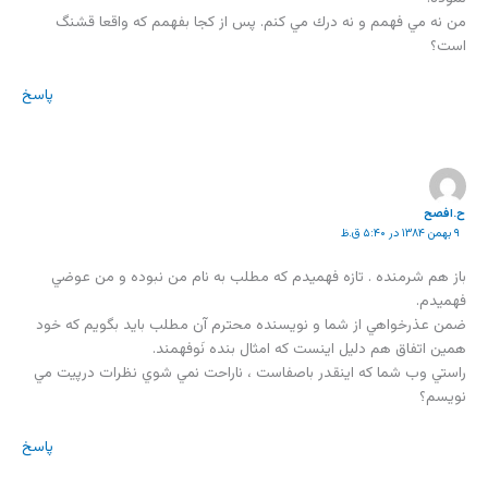
من نه مي فهمم و نه درك مي كنم. پس از كجا بفهمم كه واقعا قشنگ
است؟
پاسخ
ح.افصح
۹ بهمن ۱۳۸۴ در ۵:۴۰ ق.ظ
باز هم شرمنده . تازه فهميدم كه مطلب به نام من نبوده و من عوضي
فهميدم.
ضمن عذرخواهي از شما و نويسنده محترم آن مطلب بايد بگويم كه خود
همين اتفاق هم دليل اينست كه امثال بنده نَوفهمند.
راستي وب شما كه اينقدر باصفاست ، ناراحت نمي شوي نظرات درپيت مي
نويسم؟
پاسخ