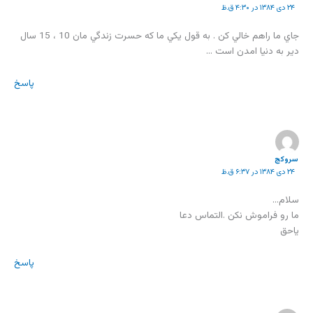
۲۴ دی ۱۳۸۴ در ۴:۳۰ ق.ظ
جاي ما راهم خالي کن . به قول يکي ما که حسرت زندگي مان 10 ، 15 سال
دير به دنيا امدن است …
پاسخ
سروکج
۲۴ دی ۱۳۸۴ در ۶:۳۷ ق.ظ
سلام…
ما رو فراموش نکن .التماس دعا
ياحق
پاسخ