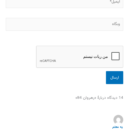
وبگاه
14 دیدگاه دربارهٔ «رهروان 84»
یه معلم