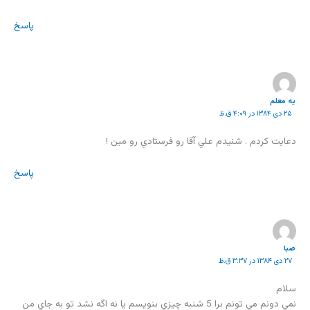
پاسخ
یه معلم
۲۵ دی ۱۳۸۴ در ۴:۰۹ ق.ظ
دعايت کردم . شنيدم علي آقا رو فرستادي رو مين !
پاسخ
صبا
۲۷ دی ۱۳۸۴ در ۳:۳۷ ق.ظ
سلام
نمي دونم مي تونم برا 5 شنبه چيزي بنويسم يا نه اگه نشد تو به جاي من