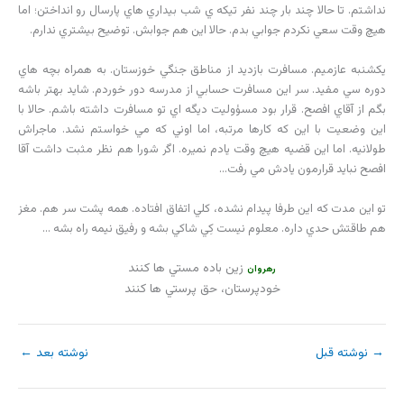
نداشتم. تا حالا چند بار چند نفر تيکه ي شب بيداري هاي پارسال رو انداختن؛ اما
هيچ وقت سعي نکردم جوابي بدم. حالا اين هم جوابش. توضيح بيشتري ندارم.
يکشنبه عازميم. مسافرت بازديد از مناطق جنگي خوزستان. به همراه بچه هاي
دوره سي مفيد. سر اين مسافرت حسابي از مدرسه دور خوردم. شايد بهتر باشه
بگم از آقاي افصح. قرار بود مسؤوليت ديگه اي تو مسافرت داشته باشم. حالا با
اين وضعيت با اين که کارها مرتبه، اما اوني که مي خواستم نشد. ماجراش
طولانيه. اما اين قضيه هيچ وقت يادم نميره. اگر شورا هم نظر مثبت داشت آقا
افصح نبايد قرارمون يادش مي رفت…
تو اين مدت که اين طرفا پيدام نشده، کلي اتفاق افتاده. همه پشت سر هم. مغز
هم طاقتش حدي داره. معلوم نيست کِي شاکي بشه و رفيق نيمه راه بشه …
زين باده مستي ها کنند
رهروان
خودپرستان، حق پرستي ها کنند
→
نوشته قبل
نوشته بعد
←