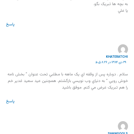
به بچه ها تبريک بگو.
يا علي
پاسخ
KHATERATCHI
۲۹ دی ۱۳۸۴ در ۸:۲۶ ق.ظ
سلام . دوباره پس از وقفه اي يک ماهه با مطلبي تحت عنوان ” بخش نامه
خوش رويي ” به دنياي وب نويسي بازگشتم. همچنين عيد سعيد غدير خم
را هم تبريک عرض مي کنم. موفق باشيد
پاسخ
SHANGOOLS