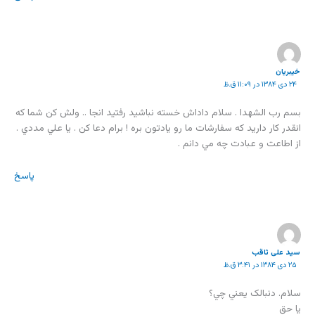
خيبريان
۲۴ دی ۱۳۸۴ در ۱۱:۰۹ ق.ظ
بسم رب الشهدا . سلام داداش خسته نباشيد رفتيد انجا .. ولش كن شما كه
انقدر كار داريد كه سفارشات ما رو يادتون بره ! برام دعا كن . يا علي مددي .
از اطاعت و عبادت چه مي دانم .
پاسخ
سید علی ثاقب
۲۵ دی ۱۳۸۴ در ۳:۴۱ ق.ظ
سلام. دنبالک يعني چي؟
يا حق