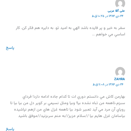
علی آقا مربی
۲۴ دی ۱۳۸۴ در ۱۰:۲۵ ق.ظ
سفر به خير و پر فايده باشد الهي به اميد تو. به دايره هم فکر کن. کار
اساسي مي خواهم …
پاسخ
ZAHRA
۲۴ دی ۱۳۸۴ در ۱۱:۰۸ ق.ظ
بهارمن کاش مي دانستم دوري ات تا کدام جاده ادامه دارد! فرداي
سبزم،تاهمه من تباه نشده بيا! وبيا ومثل نسيمي بر کوير دل من بيا بيا تا
روياي آن مرد مي آيد تعبير شود بيا تاهمه غزل هاي من ازهم نپاشيده
بياسامان غزل هايم بيا //سلام عزيز//به منم سربزنيد//موفق باشيد
پاسخ