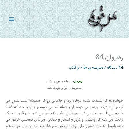
رش
ه
حتوا
رهروان 84
14 دیدگاه
/
مدرسه ي ما
/ از
کاتب
رهروان
زين باده مستي ها کنند
خودپرستان، حق پرستي ها کنند
خوشحالم که قسمت شده دوباره برم و جاهايي رو که هميشه فقط تصور مي
کردم، از نزديک ببينم. مي دونم اين جمله که مي نويسم از اونهاست که فقط
خودم مي فهمم. اما مي نويسم. خيلي وقت ها حس مي کنم اون قدر به جنگ
نزديک مي شم که وحشت و غرور و افتخار و سختي غير قابل تحملش خردم مي
کنه. پارسال هم تو همين حال بودم. اوجش هم شلمچه بود. پارسال خواب هم