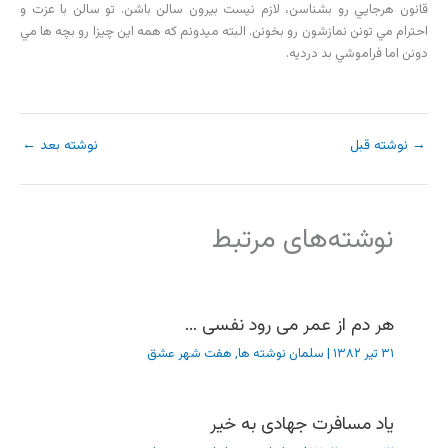
قانون هرجايي رو بشناسن، لازم نيست بيرون سالن باشن. تو سالن با عزت و
احترام مي تونن نمازشون رو بخونن. البته ميدونم که همه اين چيزا رو بچه ها مي
دونن اما فراموشي بد درديه.
→
نوشته قبل
نوشته بعد
←
نوشته‌های مرتبط
هر دم از عمر می رود نفسی …
۳۱ تیر ۱۳۸۲
|
سلمان نوشته ها
,
هفت شهر عشق
یاد مسافرت جهادی به خیر