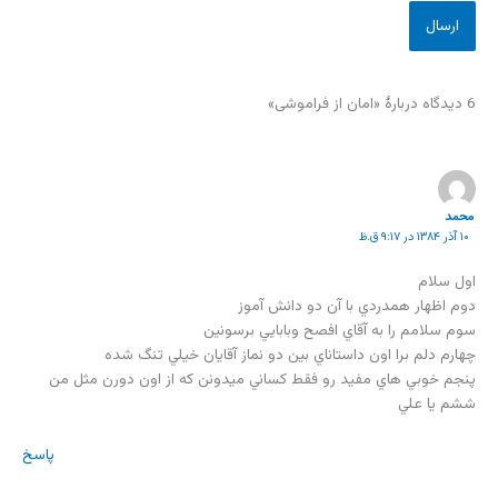
6 دیدگاه دربارهٔ «امان از فراموشی»
محمد
۱۰ آذر ۱۳۸۴ در ۹:۱۷ ق.ظ
اول سلام
دوم اظهار همدردي با آن دو دانش آموز
سوم سلامم را به آقاي افصح وبابايي برسونين
چهارم دلم برا اون داستاناي بين دو نماز آقايان خيلي تنگ شده
پنجم خوبي هاي مفيد رو فقط کساني ميدونن که از اون دورن مثل من
ششم يا علي
پاسخ