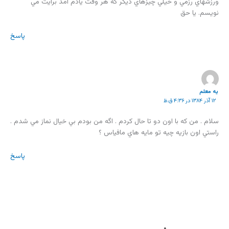
ورزشهاي رزمي و خيلي چيزهاي ديگر که هر وقت يادم آمد برايت مي
نويسم. يا حق
پاسخ
یه معلم
۱۲ آذر ۱۳۸۴ در ۴:۳۶ ق.ظ
سلام . من که با اون دو تا حال کردم . اگه من بودم بي خيال نماز مي شدم .
راستي اون بازيه چيه تو مايه هاي مافياس ؟
پاسخ