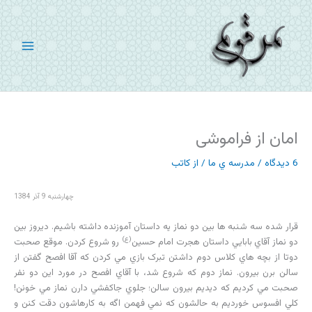
رش
ه
حتوا
امان از فراموشی
6 دیدگاه
/
مدرسه ي ما
/ از
کاتب
چهارشنبه 9 آذر 1384
قرار شده سه شنبه ها بين دو نماز يه داستان آموزنده داشته باشيم. ديروز بين
(ع)
دو نماز آقاي بابايي داستان هجرت امام حسين
رو شروع کردن. موقع صحبت
دوتا از بچه هاي کلاس دوم داشتن تبرک بازي مي کردن که آقا افصح گفتن از
سالن برن بيرون. نماز دوم که شروع شد، با آقاي افصح در مورد اين دو نفر
صحبت مي کرديم که ديديم بيرون سالن؛ جلوي جاکفشي دارن نماز مي خونن!
کلي افسوس خورديم به حالشون که نمي فهمن اگه به کارهاشون دقت کنن و