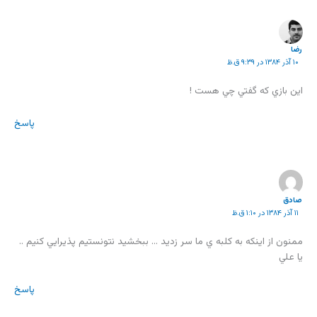
رضا
۱۰ آذر ۱۳۸۴ در ۹:۳۹ ق.ظ
اين بازي که گفتي چي هست !
پاسخ
صادق
۱۱ آذر ۱۳۸۴ در ۱:۱۰ ق.ظ
ممنون از اينکه به کلبه ي ما سر زديد … ببخشيد نتونستيم پذيرايي کنيم ..
يا علي
پاسخ