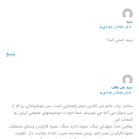
سيد
۱۱ آذر ۱۳۸۴ در ۶:۵۳ ق.ظ
سيد اصلي كيه؟
پاسخ
سید علی ثاقب
۱۲ آذر ۱۳۸۴ در ۳:۱۴ ق.ظ
سلام. برادر خانم من کلاس دوم راهنمايي است. من موضوعاتي رو که از
من سوال مي کنه مي نويسم. شما خودت موضوعهاي عمومي ترش رو
انتخاب کن.
يکتايي خدا، شهداي جنگ، نحوه اداره جنگ، نحوه کارکردن وسايل مختلف،
نحوه کارکردن بمب اتم، روش محاسبه ضرب اعداد علامت دار، تفاوت