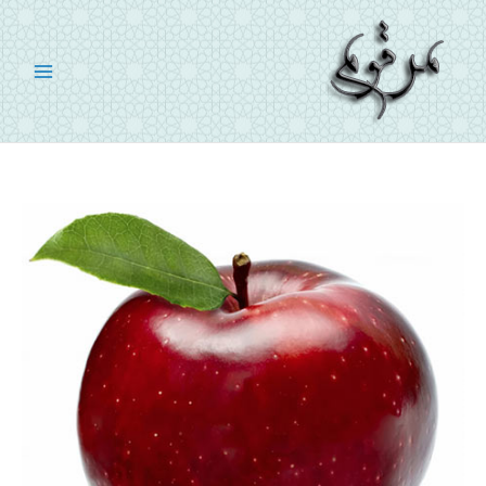
رش
ه
حتوا