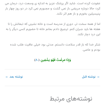
عفونت کرده است. شاید اگر پزشک عزیز به اندازه ی وسعت درد، درمان می
کرد؛ حالا دوباره مریضی باز نمی گشت و مجبورم نمی کرد در دو روز چهار بار
پنیسیلین بخورم و باز هم اثر نکند.
اما از همه سخت تر، دوری از مدرسه است و خانه نشینی که تبعاتش را تا
هفته ها باید جبران کنم. ترجیح دادم بمانم خانه تا حضورم کسی دیگر را به
این درد دچار نکند.
شکر خدا که باز قدر سلامت دانستم. مدتی بود خیلی عافیت طلب شده
بودم و عاصی.
وَإِذَا مَرِ‌ضْتُ فَهُوَ یَشْفِینِ
﴿
٨٠
﴾
→
نوشته قبل
نوشته بعد
←
نوشته‌های مرتبط