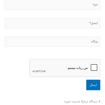
نام*
ایمیل*
وبگاه
4 دیدگاه دربارهٔ «دست خیر»