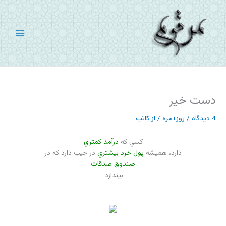
رش
ه
حتوا
دست خیر
4 دیدگاه
/
روز+مره
/ از
کاتب
كسي كه
درآمد كمتري
دارد، هميشه
پول خرد بيشتري
در جيب دارد كه در
صندوق صدقات
بيندازد.