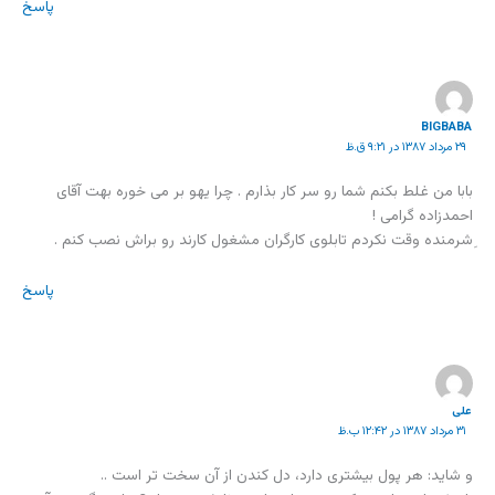
پاسخ
BIGBABA
۲۹ مرداد ۱۳۸۷ در ۹:۲۱ ق.ظ
بابا من غلط بکنم شما رو سر کار بذارم . چرا یهو بر می خوره بهت آقای
احمدزاده گرامی !
ِشرمنده وقت نکردم تابلوی کارگران مشغول کارند رو براش نصب کنم .
پاسخ
علی
۳۱ مرداد ۱۳۸۷ در ۱۲:۴۲ ب.ظ
و شاید: هر پول بیشتری دارد، دل کندن از آن سخت تر است ..