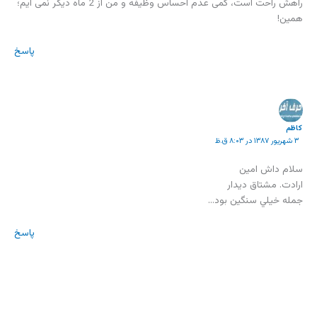
راهش راحت است، کمی عدم احساس وظیفه و من از 2 ماه دیگر نمی آیم؛
همین!
پاسخ
کاظم
۳ شهریور ۱۳۸۷ در ۸:۰۳ ق.ظ
سلام داش امين
ارادت. مشتاق ديدار
جمله خيلي سنگين بود…
پاسخ