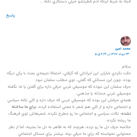
البته به شرط اينكه آدم فطرتشو خيلي دستكاري نكنه …
پاسخ
محمد امين
۲۳ مرداد ۱۳۸۷ در ۹:۲۲ ق.ظ
سلام
دقت نكردي شايان. اين ايراداتي كه گرفتي، احتمالا نتيجه‌ي بحث با يكي ديگه
بوده. چون اين مسائلي كه گفتي، توي مطلب سلمان نبود.
حرف سلمان اين نبوده كه موسيقي غربي حرفي داره براي گفتن يا نه. نگفته
موسيقي غربي مبتذله يا مذهبي.
همه‌ي حرفش اين بوده كه موسيقي غربي كه حرف داره و كلي نكته سياسي
و اجتماعي داره و از كلي هم شعر با معني استفاده كرده،
براي ما ساخته
نشده
؛ نكات سياسي و اجتماعي ما رو مطرح نكرده. شعرهاش توي فرهنگ
ما ريشه نكرده.
خلاصه حرف دل ما رو نزده، هرچند كه به ظاهر به دل ما بشينه، اما از نظر
محتوايي نخواسته كه براي ما حرفي بزنه. بيشتر براي مسائل اجتماعي