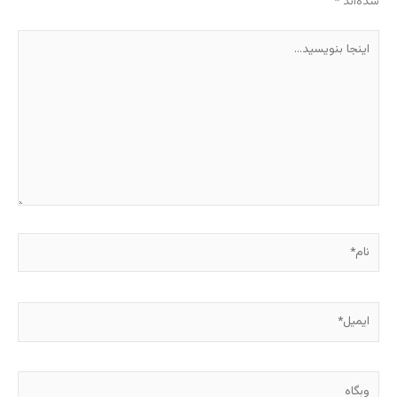
شده‌اند
*
اینجا
بنویسید…
نام*
ایمیل*
وبگاه