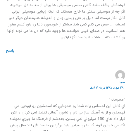
فرهنگش واقف باشه گاهی بعضی موسیقی ها بیش از حد به دل میشینه
اگر چه از موسیقی سنتی ما خارج هستند که البته زیبایی موسیقی ایرانی
قابل انکار نیست اما دلیل بر نفی زیبایی زبان و اندیشه هنرمندان دیگر دنیا
نمیشه …. حس می کنم کمی باید بیشتر از خودمون دنیا رو باور کنیم هنوز
هم انسانیت در صدای خیلی خواننده ها وجود داره که دل ما می تونه اونها
رو کشف کنه … شاد باشید خدانگهدارتون
پاسخ
سيد
۲۸ مرداد ۱۳۸۷ در ۳:۰۸ ق.ظ
“محرمانه”
اي كاش اين احساس پاك شما رو همونايي كه اسمشون رو آوردين مي
فهميدن و از يه آهنگ ساز بي نام و نشون آلماني تقليد نمي كردن و الان
قرار داد هاي 150 ميليوني نمي بستن. بعدشم از فرهنگ ما چيزي نمونده.
اگه مي خواين فرهنگ ما رو ببينين بايد برگردين به حد اقل 20 سال پيش.