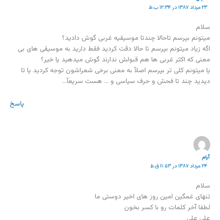
۲۳ مرداد ۱۳۸۷ در ۱۲:۳۴ ب.ظ
سلام
میتونم بپرسم تاحالا چندتا موسیقیه غربی گوش دادید؟
اگه زیاد میتونم بپرسم تا حالا دقت کردید فقط دارید به موسیقی های بی
معنی که اکثر غربی ها هم قبولش ندارند گوش میدهید یا خیر؟
یا میتونم کلی تر بپرسم اصلآ به معنی برخی شعراشون توجه کردید یا تا
دیدید چند تا فحش و حرف سیاسی و … هست سریعآ…
پاسخ
آرام
۲۴ مرداد ۱۳۸۷ در ۱۱:۵۳ ق.ظ
سلام
تنهای غمگین امین روز های اخیر دوستی ما
لطفا آخر کلمات رو با کسر بخون
علی علی