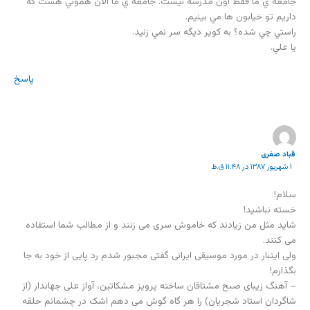
جامعه ي ما فقط اون مدرسه نيست. جامعه ي ما الان هموني هست كه
داريم تو خيابون ها مي بينيم.
راستي چي شده؟ به كوير ديگه سر نمي زنيد.
يا علي.
پاسخ
قباد صفری
۱ شهریور ۱۳۸۷ در ۱۱:۴۸ ق.ظ
سلام!
خسته نباشید!
شاید مثل من زیادند که خاموش سری می زنند و از مطالب شما استفاده
می کنند.
ولی اینبار در مورد موسیقی ایرانی گفتی مجبور شدم رد پایی از خود به جا
بگذارم!
– آهنگ زیبای صبح مشتاقان ساخته پرویز مشکاتین، آواز علی جهاندار (از
شاگردان استاد شجریان) را هر گاه گوش می دهم اشک در چشمانم حلقه