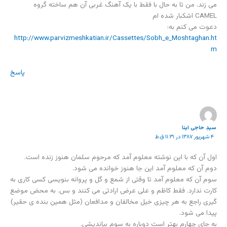
می زند. من تا به حال با فقط با یک آهنگ غربی آن هم ساخته گروه
CAMEL اشکبار شده ام
دعوت می کنم به:
http://www.parvizmeshkatian.ir/Cassettes/Sobh_e_Moshtaghan.ht
m
پاسخ
سیدِ حاجی اینا
۴ شهریور ۱۳۸۷ در ۱۱:۳۱ ق.ظ
اول آن که با این نوشته معلوم آمد که مرحوم سلمان هنوز زنده است.
دوم آن که معلوم آمد این جا هنوز خوانده می شود.
سوم آن که معلوم آمد تا وقتی از شمع و گل و پروانه بنویسی کسی کاری به
کارت ندارد. فقط کاظم و علی عرض ارادتی می کنند و بس. به محض موضع
گیری راجع به هر چیزی خیل مخالفان و مدافعان (مثل همین بنده ی حقیر)
پیدا می شود.
به جای چهارم بهتر است دوباره به سوم بیاندیشی.