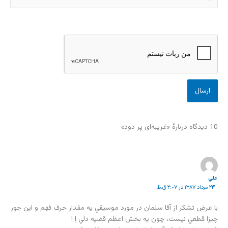
10 دیدگاه دربارهٔ «غریبه‌ای پر دود»
علي
۲۳ مرداد ۱۳۸۷ در ۲:۰۷ ق.ظ
با عرض تشكر از آقا سلمان در مورد موسيقي يه مقدار حرف فهم و اين جور
چيزا قطعي نيست، چون يه بخش اعظم قضيه دلي اِ !