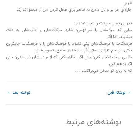
غربي
چاره‌اي جز پر و بال دادن به ظاهر براي غافل كردن من از محتوا ندارند.
تنهايي يعني خودت را ميان عده‌اي
بيابي كه حرف‌شان را نمي‌فهمي؛ شايد حركات‌شان و آداب‌شان به دلت
بنشيند، اما اگر
فرهنگ‌ت با فرهنگ‌شان يكي نشود يا فرهنگ‌شان را با فرهنگ‌ت جايگزين
نكني، باز هم تنهايي. حتي اگر با لبخندي مليح، تحويل‌شان
بگيري و تأييدشان كني؛ حتي اگر تظاهر كني كه از بودن‌شان خرسندي؛ حتي
اگر توهم كني
كه به زبان تو سخن مي‌پراكنند . . .
→
نوشته قبل
نوشته بعد
←
نوشته‌های مرتبط