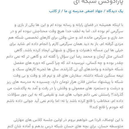
پارادوکس شبکه ای
یک دیدگاه
/
جهاد اصغر
,
مدرسه ي ما
/ از
کاتب
با اینکه همیشه در فضای رایانه و رسانه بوده ام و این ها یکی از بازی و
سرگرمی ام بوده اند، اما به لطف خدا هیچ وقت محتاجش نبوده ام و در
حد بازی و سرگرمی مانده اند و حتی وقتی برای کارهای تخصصی شبکه هم
مزدی گرفته ام، باز به دید همان سرگرمی کارم را انجام داده ام. شاید برای
خیلی ها این مسأله ذهنیات و سؤال و شبهاتی ایجاد کرده باشد، گاهی
کسانی مثل آرمان و محمد رضا این سؤال را گفته اند و گاهی تر که نمی دانم
چقدر بوده و چه کسانی، نپرسیده اند که چرا کسی که دوره های مفصل
شبکه خوانده و واحدهای آی تی گذرانده، سال ها تجربه کارهای سبک و
نیمه سنگین شبکه داشته، سفارش های قد و نیم قد و وقت و بی وقت
شبکه با پیشنهاد ساعتی فلان هزار تومان دارد، چسبیده به مدرسه های ریز
و درشت و دستمزد های معمولی و وقتش را در رفت و آمد به پاکدشت می
گذراند؟! راستش نمی دانم جواب های ضد و نقیضی که به این جور سؤالات
داده ام، مخاطب را قانع کرده باشد یا نه؛ اما یادم نمی آید جوابی داده باشم
که خودم را قانع کند!!!
با این اوصاف، فردا می خواهم بروم در اولین جلسه کلاس های مهارتی
متوسطه حسان، برای بچه های حسان شبکه درس بدهم و آماده شان کنم