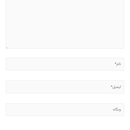
بنویسید…
نام*
ایمیل*
وبگاه