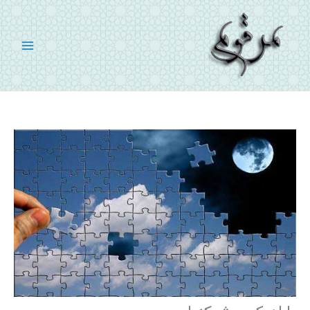
رش
ه
حتوا