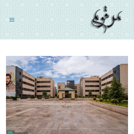
رش
ه
حتوا