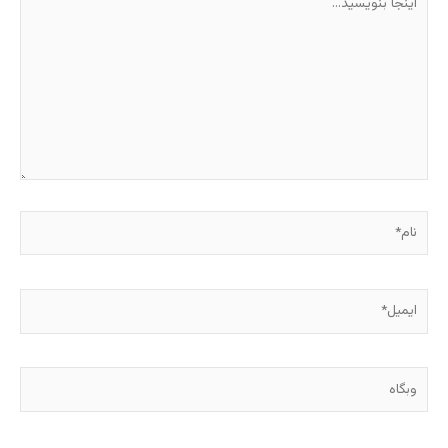
بنویسید…
نام*
ایمیل*
وبگاه