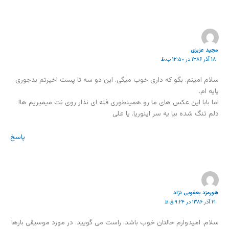
مجید عزیزی
۱۸ آذر ۱۳۸۶ در ۱۲:۵۰ ب.ظ
سلام امینم. بگو که داری خوب میگی. این دو سه تا پست اخیرتم بدجوری
پایه ام.
اما بابا این عکس های ما رو همینطوری فله ای نذار روی نت میمیریم ها!
دلم تنگ شده بیا یه سر اینوریا. یا علی
پاسخ
هورمزد یعقوبی نژاد
۲۱ آذر ۱۳۸۶ در ۹:۲۴ ق.ظ
سلام. امیدوارم حالتان خوب باشد. راست می گویید. در مورد موسیقی بارها