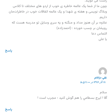
راست می گویند.
چون ما از شما یک عالمه خاطره ی خوب از اردو های مختلف تا کلاس
وبلاگ نویسی و هفته ی شهدا و یک عالمه اتفاقات خوب در خاطرات‌مان
داریم.
علاوه بر آن هنوز مداد و منگنه و یه سری وسایل تو مدرسه هست که
رویشان بر چسب خورده : (احمدزاده)
التماس دعا
یا علی
پاسخ
تقي دژاكام
۱۸ آذر ۱۳۸۶ در ۱۱:۰۰ ق.ظ
سلام
آقا ! ايرج بسطامي را هم گوش كنيد ؛ مجرب است !
پاسخ