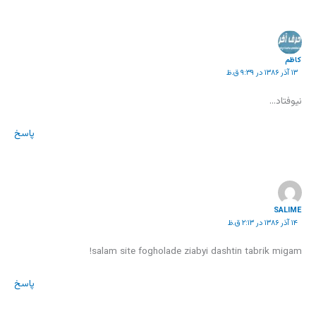
کاظم
۱۳ آذر ۱۳۸۶ در ۹:۳۹ ق.ظ
نيوفتاد…
پاسخ
SALIME
۱۴ آذر ۱۳۸۶ در ۲:۱۳ ق.ظ
salam site fogholade ziabyi dashtin tabrik migam!
پاسخ