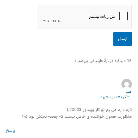
13 دیدگاه دربارهٔ «اپیدمی بی‌صدا»
علی
۱۲ آذر ۱۳۸۶ در ۹:۱۰ ق.ظ
تازه دارم می رم تو کار ویندوز 20003 اِ
منظورت همون خواننده ی خاص نیست که جمعه بحثش بود که؟
پاسخ