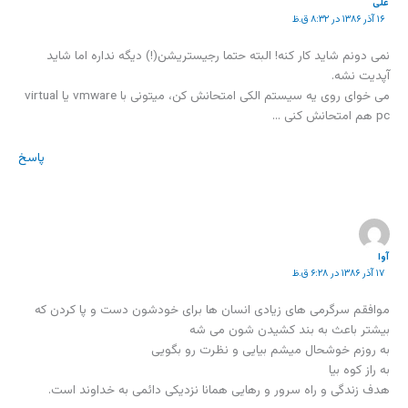
علی
۱۶ آذر ۱۳۸۶ در ۸:۳۲ ق.ظ
نمی دونم شاید کار کنه! البته حتما رجیستریشن(!) دیگه نداره اما شاید
آپدیت نشه.
می خوای روی یه سیستم الکی امتحانش کن، میتونی با vmware یا virtual
pc هم امتحانش کنی …
پاسخ
آوا
۱۷ آذر ۱۳۸۶ در ۶:۲۸ ق.ظ
موافقم سرگرمی های زیادی انسان ها برای خودشون دست و پا کردن که
بیشتر باعث به بند کشیدن شون می شه
به روزم خوشحال میشم بیایی و نظرت رو بگویی
به راز کوه بیا
هدف زندگی و راه سرور و رهایی همانا نزدیکی دائمی به خداوند است.