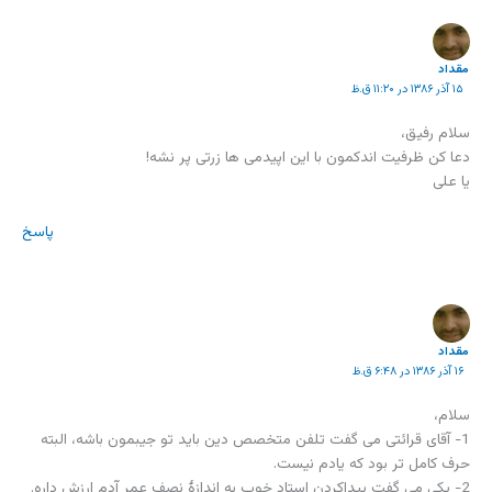
مقداد
۱۵ آذر ۱۳۸۶ در ۱۱:۲۰ ق.ظ
سلام رفیق،
دعا کن ظرفیت اندکمون با این اپیدمی ها زرتی پر نشه!
یا علی
پاسخ
مقداد
۱۶ آذر ۱۳۸۶ در ۶:۴۸ ق.ظ
سلام،
1- آقای قرائتی می گفت تلفن متخصص دین باید تو جیبمون باشه، البته
حرف کامل تر بود که یادم نیست.
2- یکی می گفت پیداکردن استاد خوب به اندازۀ نصف عمر آدم ارزش داره.