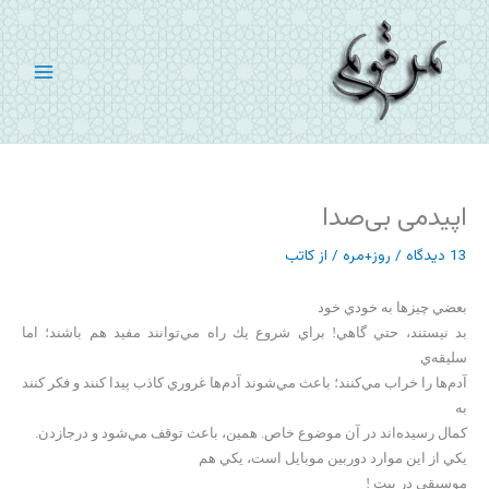
رش
ه
حتوا
اپیدمی بی‌صدا
13 دیدگاه
/
روز+مره
/ از
کاتب
بعضي چيزها به خودي خود
بد نيستند، حتي گاهي! براي شروع يك راه مي‌توانند مفيد هم باشند؛ اما
سليقه‌ي
آدم‌ها را خراب مي‌كنند؛ باعث مي‌شوند آدم‌ها غروري كاذب پيدا كنند و فكر كنند
به
كمال رسيده‌اند در آن موضوع خاص. همين، باعث توقف مي‌شود و درجازدن.
يكي از اين موارد دوربين موبايل است، يكي هم
موسيقي درِ پيت !