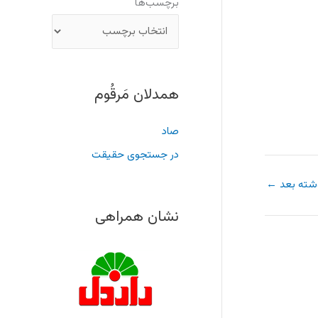
برچسب‌ها
همدلان مَرقُوم
صاد
در جستجوی حقیقت
شته بعد
←
نشان همراهی