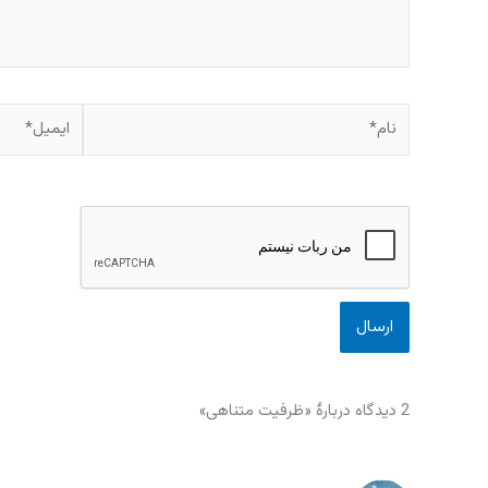
نام*
ایمیل*
2 دیدگاه دربارهٔ «ظرفیت متناهی»