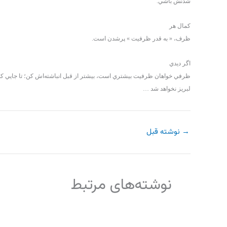
شدنش باشي.
كمال هر
ظرف، « به قدر ظرفيت » پرشدن است.
اگر ديدي
ظرفي خواهان ظرفيت بيشتري است، بيشتر از قبل انباشته‌اش كن؛ تا جايي كه 
لبريز نخواهد شد …
→
نوشته قبل
نوشته‌های مرتبط