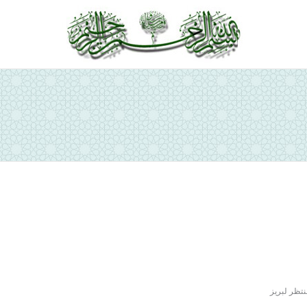
ص
تظر لبريز