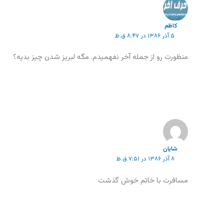
کاظم
۵ آذر ۱۳۸۶ در ۸:۴۷ ق.ظ
منظورت رو از جمله آخر نفهميدم. مگه لبريز شدن چيز بديه؟
شایان
۸ آذر ۱۳۸۶ در ۷:۵۱ ق.ظ
مسافرت با خاتم خوش گذشت