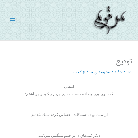
رش
ه
حتوا
تودیع
13 دیدگاه
/
مدرسه ي ما
/ از
کاتب
امشب
كه جلوي ورودي خانه، دست به جيب بردم و كليد را برداشتم؛
از سبك بودن دسته‌كليد
، احساس كردم سبك شده‌ام.
ديگر كليدهاي 3، در جيبم سنگيني نمي‌كند.