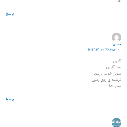
اما …
پاسخ
حسين
۲۰ خرداد ۱۳۸۶ در ۱۱:۱۷ ق.ظ
آفرين
صد آفرين
سرباز خوب نازنين
فرشته ي روي زمين
صلوات!
پاسخ