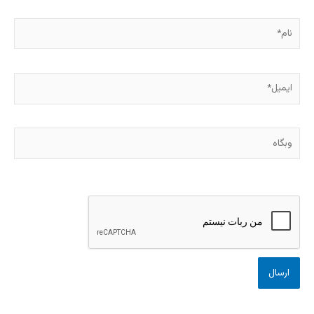
نام*
ایمیل*
وبگاه