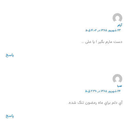
آرام
۲۳ شهریور ۱۳۸۵ در ۴:۰۲ ق.ظ
دست مارم بگیر ! یا علی …
پاسخ
صبا
۲۴ شهریور ۱۳۸۵ در ۲:۳۸ ق.ظ
آي دلم براي ماه رمضون تنگ شده.
پاسخ