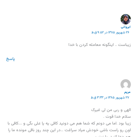
ایروانی
۲۶ شهریور ۱۳۸۵ در ۹:۵۲ ق.ظ
زیباست .. اینگونه معامله کردن با خدا
پاسخ
مریم
۲۷ شهریور ۱۳۸۵ در ۳:۳۳ ق.ظ
الهی و ربی من لی غیرک
سلام خدا قوت .
زیبا بود .اما می دونم که شما هم می دونید کافی یه یا علی بگی و ….کافی با
اون رو راست باشی خودش میاد سراغت …در این چند روز باقی مونده ما را
هم دعا کنید .یا زینب.