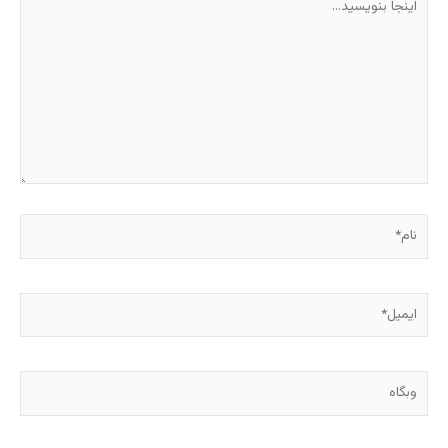
بنویسید…
نام*
ایمیل*
وبگاه