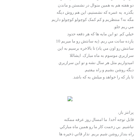
دو هفته هم به همين منوال در نشستن و ماندن
بگذره. يه عمره که نشستيم، اين هم روش ديگه
مگه نه؟ منتظريم و کم کمک کوچولو کوچولو داريم
مي ريم جلو.
خيلي کم. تو اين مايه ها که هر دفعه حدود
يازده سانت مي ريم. (يه سانتش رو ما ميريم 10
سانتش رو اون مي ياد) تا بالاخره برسيم به اين
سرازيري موسوم به ماه مبارک. ايشاللا
اميدواريم مثل هر سال نشه و تو اين سرازيري
ديگه روشن بشيم و راه بيفتيم.
تا يار که را خواهد و ميلش به که باشد.
پرانتز باز،
قابل توجه آخدا. ما امسال روز عرفه ممکنه
نباشيم. بي زحمت کار ما رو همين ماه مبارکي
راه بنداز روشن شيم بريم. نذار قاتي ذخيره ها