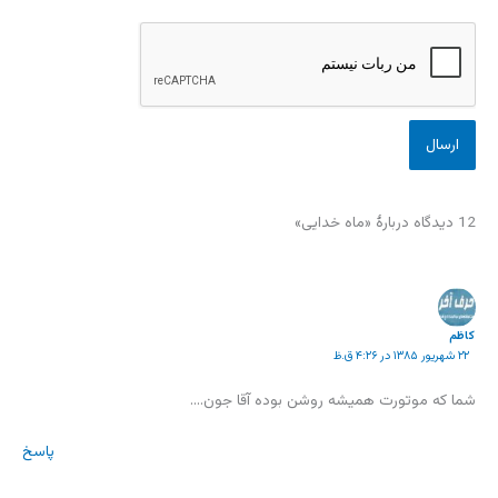
12 دیدگاه دربارهٔ «ماه خدایی»
كاظم
۲۲ شهریور ۱۳۸۵ در ۴:۲۶ ق.ظ
شما كه موتورت هميشه روشن بوده آقا جون….
پاسخ