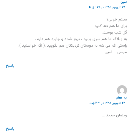
امین
۲۸ شهریور ۱۳۸۵ در ۲:۳۶ ق.ظ
سلام خوبی؟
برای ما هم دعا کنید
گل شب بوست.
به وبلاگ ما هم سری بزنید ، بروز شده و جایزه هم داره .
راستی اگه می شه به دوستان نزدیکتان هم بگویید .( اگه خواستید ).
مرسی – امین
پاسخ
يه معلم
۲۸ شهریور ۱۳۸۵ در ۲:۴۱ ق.ظ
رمضان جديد …
پاسخ