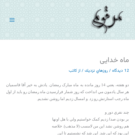
رش
ه
حتوا
ماه خدایی
12 دیدگاه
/
روزهاي نزديك
/ از
کاتب
دو هفته، يعني 14 روز مانده به ماه مبارک رمضان. يادش به خير آقا قاسميان
هر سال يادمون مي انداخت که روز شمار فرارسيدن ماه رمضان رو بايد از اول
ماه رجب استارتش رو زد. و امسال زديم اما روشن نشديم.
چند نفري دور و
بر بودن صدا زديم کمک خواستيم ولي با هل اونها
هم روشن نشد اين من لامسب (لا مذهب). خلاصه
اين بود که اين شد. اين شد که نشستيم تا اين