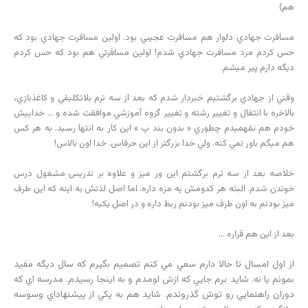
هم)
مسافرت جهادي دلوار هم مسافرت عجيبي بود. اولين مسافرت جهادي بود که
حس کردم مرد مسافرت جهادي شدم! اولين مسافرتي هم بود که حس کردم
ديگه دارم پير ميشم.
وقتي از جهادي برگشتيم خبردار شدم که بعد از سه ترم بلاتکليفي و کاغذبازي،
بالاخره با انتقال و تغيير رشته و تغيير گروه آموزشي موافقت شده و … خداييش
خودم هم نفهميدم چطوري « بدون بند پ » اين کار به انتها رسيد. به هر کس
هم ميگم باور نمي کنه. ولي خدا بزرگتر از اين حرفاس. خدا اون بالاس!
خلاصه بعد از سه ترم برگشتم اين ور ميز و علاوه بر تدريس مشغول درس
خوندن شدم. البته هر کدومش يه مزه داره. اما اصل لذتش به اينه که اين طرف
ميز بودنم به اون طرف ميز بودنم ربط داره و در اصل يکيه!
بعد از اين هم قراره …
از اول امسال تا حالا دارم سعي مي کنم تصميم بگيرم که سال ديگه مفيد
بمونم يا نه. شايد برم جايي که ازش اومدم و به اينجا رسيدم. مدرسه اي که
دوران راهنمايي رو توش گذروندم. شايد هم به يکي از پيشنهاداي وسوسه