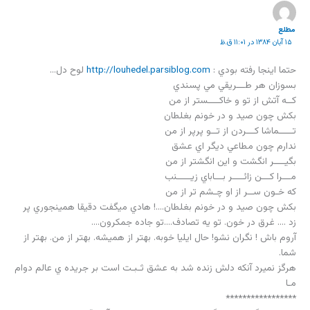
مطلع
۱۵ آبان ۱۳۸۴ در ۱۱:۰۱ ق.ظ
حتما اينجا رفته بودي :
http://louhedel.parsiblog.com
لوح دل…
بسوزان هر طـــريقي مي پسندي
كــه آتش از تو و خاكــــستر از من
بكش چون صيد و در خونم بغلطان
تـــــماشا كـــردن از تــو پرپر از من
ندارم چون مطاعي ديگر اي عشق
بگيــــر انگشت و اين انگشتر از من
مـــرا كـــن زائــــر بـــاباي زيـــــنب
كه خـون ســر از او چـشم تر از من
بكش چون صيد و در خونم بغلطان….! هادي ميگفت دقيقا همينجوري پر
زد …. غرق در خون. تو يه تصادف….تو جاده جمکرون….
آروم باش ! نگران نشو! حال ايليا خوبه. بهتر از هميشه. بهتر از من. بهتر از
شما.
هرگز نميرد آنكه دلش زنده شد به عشق ثـبـت است بر جريده ي عالم دوام
مـا
*****************