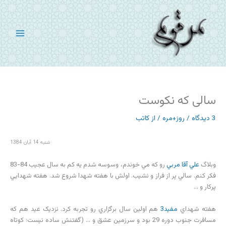
رش
ه
حتوا
سالی که نکوست
3 دیدگاه
/
روز+مره
/ از
کاتب
شنبه 14 آبان 1384
وبلاگ
علي آقا مربي
رو که مي خوندم، وسوسه شدم يه کم به سال عجيب 84-83
فکر کنم. سالي پر از فراز و نشيب. اولش با هفته شهدا شروع شد. هفته شهدايي
پرکار و …
هفته شهداي
مفيد3
هم اولين سال برگزاري رو تجربه کرد. نزديک عيد هم که
مسافرت جنوب دوره 29 بود و سرزمين عشق و … (گفتنش ساده نيست؛ کوتاه