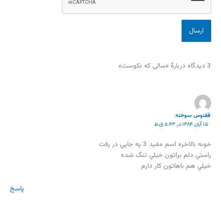
3 دیدگاه دربارهٔ «سالی که نکوست»
ققنوس سوخته
۱۵ آبان ۱۳۸۴ در ۵:۴۳ ق.ظ
خوبه بالاخره اسم مفيد 3 يه جايي در رفت
راستي دلم براتون خيلي تنگ شده
خيلي هم باهاتون كار دارم
پاسخ