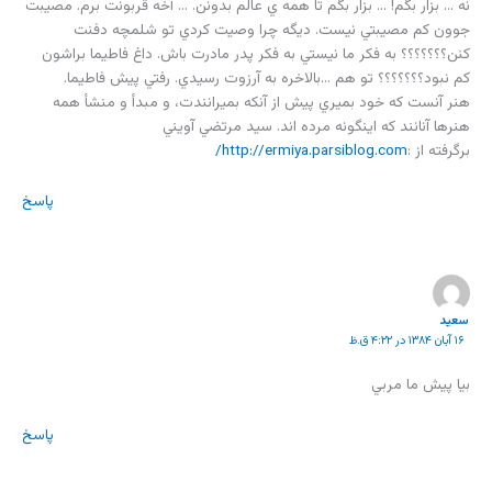
نه … بزار بگم! … بزار بگم تا همه ي عالم بدونن. … آخه قربونت برم. مصيبت
جوون كم مصيبتي نيست. ديگه چرا وصيت كردي تو شلمچه دفنت
كنن؟؟؟؟؟؟؟ به فكر ما نيستي به فكر پدر مادرت باش. داغ فاطيما براشون
كم نبود؟؟؟؟؟؟؟ تو هم …بالاخره به آرزوت رسيدي. رفتي پيش فاطيما.
هنر آنست كه خود بميري پيش از آنكه بميرانندت، و مبدأ و منشأ همه
هنرها آنانند كه اينگونه مرده اند. سيد مرتضي آويني
برگرفته از :
http://ermiya.parsiblog.com/
پاسخ
سعید
۱۶ آبان ۱۳۸۴ در ۴:۲۲ ق.ظ
بيا پيش ما مربي
پاسخ