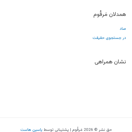
همدلان مَرقُوم
صاد
در جستجوی حقیقت
نشان همراهی
حقِ نشر © 2026 مَرقُوم | پشتیبانی توسط
یاسین هاست