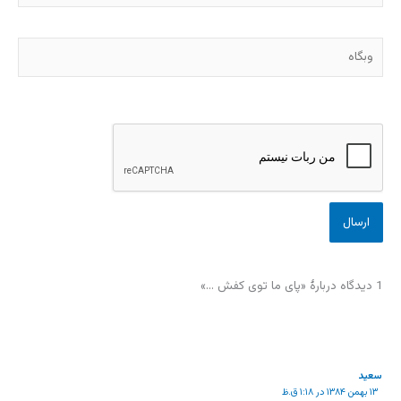
وبگاه
1 دیدگاه دربارهٔ «پای ما توی کفش …»
سعيد
۱۳ بهمن ۱۳۸۴ در ۱:۱۸ ق.ظ