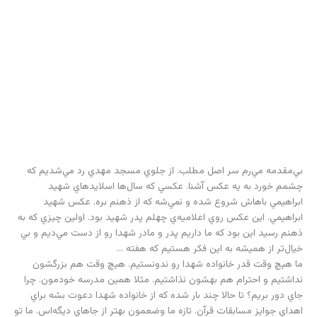
بي‌مقدمه مي‌رم سر اصل مطلب. از جلوي مسجد مهدي رد مي‌شديم که
چشمم خورد به يه عکس آشنا. عکسي که سال‌ها اسلايد‌هاي شهيد
ابراهيمي باهاش شروع شده و نمي‌شه که از ذهنم بره. عکس شهيد
ابراهيمي. اين عکس روي اعلاميه‌ي چهلم پدر شهيد بود. اولين چيزي که به
ذهنم رسيد اين بود که ما داريم پدر و مادر شهدا رو از دست مي‌ديم و بي
خيال‌تر از هميشه به اين فکر هستيم که هفته …
ما هيچ وقت قدر خانواده شهدا رو ندونستيم. هيچ وقت هم بزرگشون
نداشتيم و احترام هم بهشون نذاشتيم. مثلا همين مدرسه خودمون. چرا
جاي دور بريم؟ تا حالا چند بار شده که از خانواده شهدا دعوت بشه براي
اهداي جوايز مسابقات قرآن. تازه ما وضعمون بهتر از جاهاي ديگه‌اس. ما تو