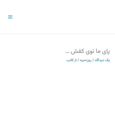
رش
ه
حتوا
پای ما توی کفش …
یک دیدگاه
/
روز+مره
/ از
کاتب