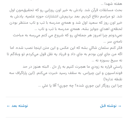
هفته شهدا …
بحث مسابقات قرآن شد. يادش به خير اون روزايي رو که تحقيق‌مون اول
شد. تو مراسم دفاع کرديم. بعد برديم‌ش انتشارات حوزه علميه. يادش به
خير اون روز که سعيد اول شد و همه‌ي مدرسه با تب و تاب منتظر بودن
لحظه‌ي اهداي جوايز بشه، همه‌ي مدرسه با تب و تاب …
نمي‌دونم چرا امروز هر جمله‌اي رو که شروع مي کنم مي‌رسه به مباحث
نامه‌ي سر …
فکر کنم سلمان شاکي بشه که اين عکس و اين متن اينجا نصب شده. اما
اگه من جاي اون بودم به جاي داد و فرياد يه نقل قول مي‌کردم تو وبلاگم تا
نه سيخ بسوزه نه …
راستي قراره به زودي ما هجرت کنيم به رازِ دل . البته هنوز در حد
فونداسيون و اين چيزاس. به سقف رسيد خبرت مي‌کنم. (اين پاراگراف سه
نقطه نداره!)
چرا اين روزگار اين جوري شده؟ چه جوري؟ آقا يا علي …
→
نوشته قبل
نوشته بعد
←