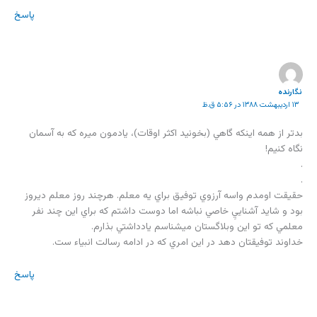
پاسخ
نگارنده
۱۳ اردیبهشت ۱۳۸۸ در ۵:۵۶ ق.ظ
بدتر از همه اينكه گاهي (بخونيد اكثر اوقات)، يادمون ميره كه به آسمان
نگاه كنيم!
.
.
حقيقت اومدم واسه آرزوي توفيق براي يه معلم. هرچند روز معلم ديروز
بود و شايد آشناييِ خاصي نباشه اما دوست داشتم كه براي اين چند نفر
معلمي كه تو این وبلاگستان میشناسم يادداشتي بذارم.
خداوند توفیقتان دهد در این امري که در ادامه رسالت انبیاء ست.
پاسخ