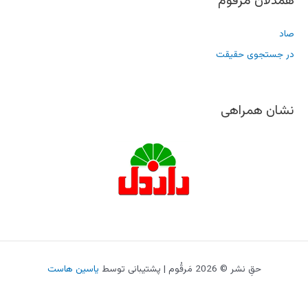
همدلان مَرقُوم
صاد
در جستجوی حقیقت
نشان همراهی
حقِ نشر © 2026 مَرقُوم | پشتیبانی توسط
یاسین هاست