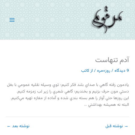
رش
ه
حتوا
آدم تنهاست
9 دیدگاه
/
روز+مره
/ از
کاتب
يادمون رفته گاهي با صداي بلند فكر كنيم؛ توي وسيله نقليه عمومي با بغل
دستي مون حرف بزنيم و بخنديم؛ گاهي شعري را زير لب زمزمه كنيم.
اين روزها حتي آواز را هم بسته بندي شده و آماده از مغازه تهيه مي‌كنيم.
البته نه هميشه بهداشتي …
→
نوشته قبل
نوشته بعد
←