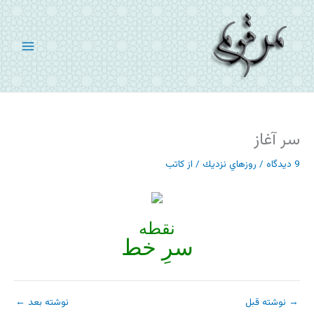
رش
ه
حتوا
سر آغاز
9 دیدگاه
/
روزهاي نزديك
/ از
کاتب
نقطه
سرِ خط
→
نوشته قبل
نوشته بعد
←