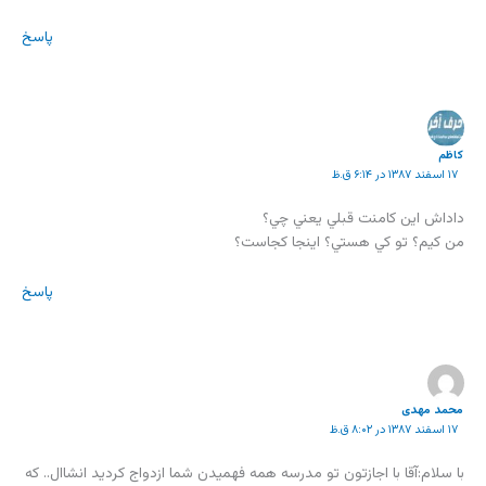
پاسخ
كاظم
۱۷ اسفند ۱۳۸۷ در ۶:۱۴ ق.ظ
داداش اين كامنت قبلي يعني چي؟
من كيم؟ تو كي هستي؟ اينجا كجاست؟
پاسخ
محمد مهدی
۱۷ اسفند ۱۳۸۷ در ۸:۰۲ ق.ظ
با سلام:آقا با اجازتون تو مدرسه همه فهمیدن شما ازدواج کردید انشاال.. که