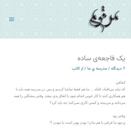
رش
ه
حتوا
یک فاجعه‌ی ساده
7 دیدگاه
/
مدرسه ي ما
/ از
کاتب
اتفاقي
كه نبايد مي‌افتاد، افتاد. . . ما هم فقط تماشا كرديم و بس. در مدرسه همه بايد با
هم همكاري كنند تا كار خوبي انجام شود يا اتفاق بدي نيفتد. وقتي مشكلي را همه
مي‌دانند و مي‌بينند و كسي كاري نمي‌كند، چه بايد كرد؟
وقتي بود
و نبود ما فرقي با هم ندارد؛ بودن بهتر است يا نبودن ؟!