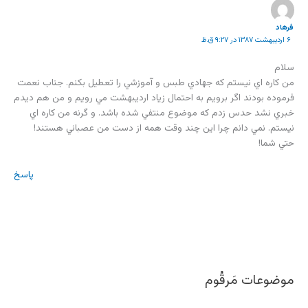
فرهاد
۶ اردیبهشت ۱۳۸۷ در ۹:۲۷ ق.ظ
سلام
من كاره اي نيستم كه جهادي طبس و آموزشي را تعطيل بكنم. جناب نعمت
فرموده بودند اگر برويم به احتمال زياد ارديبهشت مي رويم و من هم ديدم
خبري نشد حدس زدم كه موضوع منتفي شده باشد. و گرنه من كاره اي
نيستم. نمي دانم چرا اين چند وقت همه از دست من عصباني هستند!
حتي شما!
پاسخ
موضوعات مَرقُوم