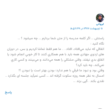
ایروانی
۵ اردیبهشت ۱۳۸۷ در ۱۱:۴۸ ق.ظ
راستش … اگر کلمه مدرسه را از متن شما بردارم … چه میشود ؟ …
نگاه کنید :
اتفاقي كه نبايد مي‌افتاد، افتاد. . . ما هم فقط تماشا كرديم و بس. در دوران
های اردوی جهادی همه بايد با هم همكاري كنند تا كار خوبي انجام شود يا
اتفاق بدي نيفتد. وقتي مشكلي را همه مي‌دانند و مي‌بينند و كسي كاري
نمي‌كند، چه بايد كرد؟
وقتي بود و نبود ما فرقي با هم ندارد؛ بودن بهتر است يا نبودن ؟!
امسال به نظر همه روزه سکوت گرفته اند … کسی نمیآید جلسه ای بگذارد ..
نقدی بکند . گپی بزند …
پاسخ