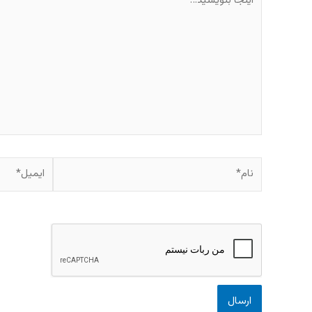
بنویسید…
نام*
ایمیل*