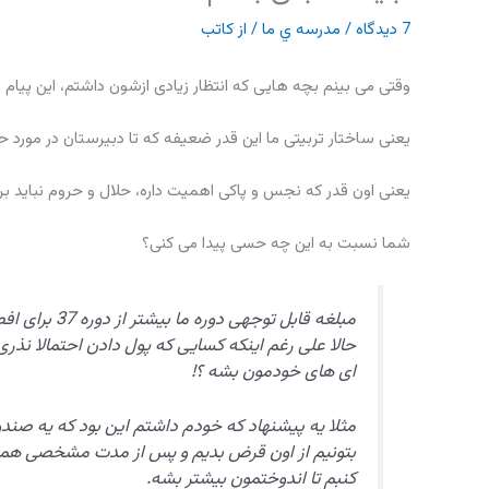
7 دیدگاه
/
مدرسه ي ما
/ از
کاتب
وقتی می بینم بچه هایی که انتظار زیادی ازشون داشتم، این پیام ر
یعنی ساختار تربیتی ما این قدر ضعیفه که تا دبیرستان در مورد 
یعنی اون قدر که نجس و پاکی اهمیت داره، حلال و حروم نباید بر
شما نسبت به این چه حسی پیدا می کنی؟
مبلغه قابل توجهی دوره ما بیشتر از دوره 37 برای افطاری پول جمع کرده و البته بچه های ما تقریبا 50 تا میان و اونا 80 تا !!
حالا علی رغم اینکه کسایی که پول دادن احتمالا نذ
ای های خودمون بشه ؟!
مثلا یه پیشنهاد که خودم داشتم این بود که یه صند
بتونیم از اون قرض بدیم و پس از مدت مشخصی هم پ
کنبم تا اندوختمون بیشتر بشه.