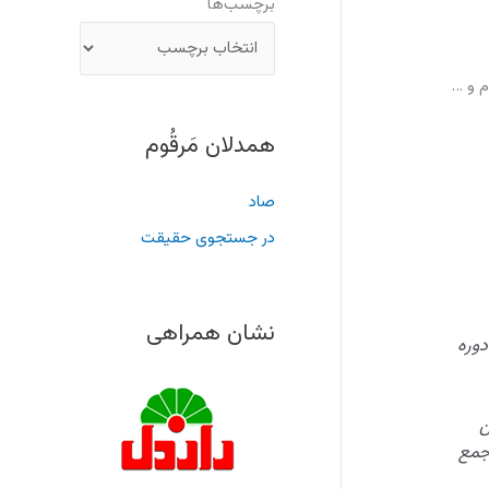
برچسب‌ها
م و …
همدلان مَرقُوم
صاد
در جستجوی حقیقت
نشان همراهی
دوره
ن
جمع