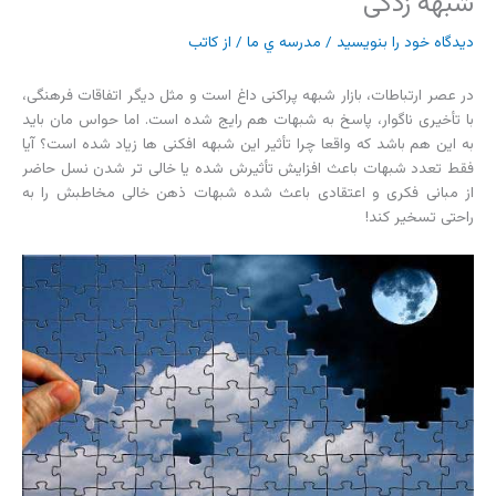
شبهه زدگی
دیدگاه‌ خود را بنویسید
/
مدرسه ي ما
/ از
کاتب
در عصر ارتباطات، بازار شبهه پراکنی داغ است و مثل دیگر اتفاقات فرهنگی،
با تأخیری ناگوار، پاسخ به شبهات هم رایج شده است. اما حواس مان باید
به این هم باشد که واقعا چرا تأثیر این شبهه افکنی ها زیاد شده است؟ آیا
فقط تعدد شبهات باعث افزایش تأثیرش شده یا خالی تر شدن نسل حاضر
از مبانی فکری و اعتقادی باعث شده شبهات ذهن خالی مخاطبش را به
راحتی تسخیر کند!