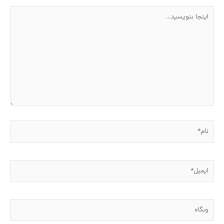
اینجا
بنویسید…
نام*
ایمیل*
وبگاه