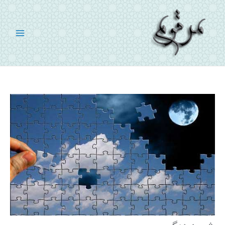
رش
ه
حتوا