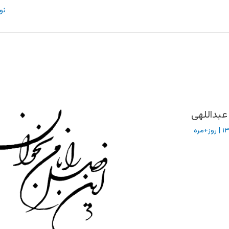
نو
عبداللهی
|
روز+مره