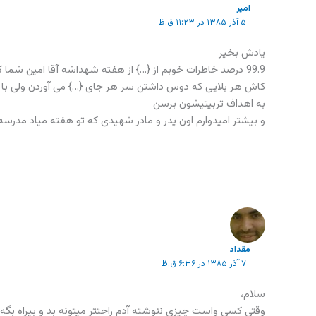
امیر
۵ آذر ۱۳۸۵ در ۱۱:۲۳ ق.ظ
یادش بخیر
99.9 درصد خاطرات خوبم از {…} از هفته شهداشه آقا امین شما که این بندو زدین کاش زحمت همشو میکشیدین
کاش هر بلایی که دوس داشتن سر هر جای {…} می آوردن ولی با
به اهداف تربیتیشون برسن
و بیشتر امیدوارم اون پدر و مادر شهیدی که تو هفته میاد مدرس
مقداد
۷ آذر ۱۳۸۵ در ۶:۳۶ ق.ظ
سلام،
وقتی کسی واست چیزی ننوشته آدم راحتتر میتونه بد و بیراه بگه،