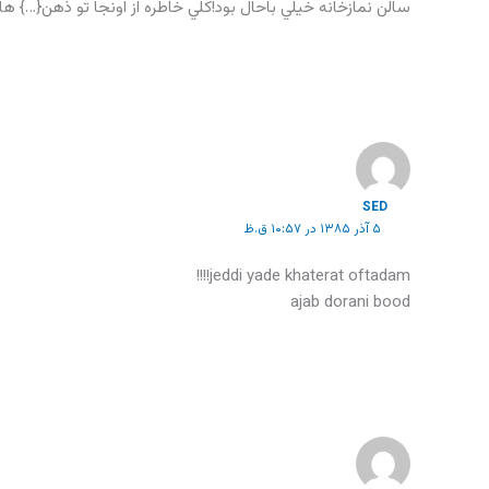
سالن نمازخانه خيلي باحال بود!كلي خاطره از اونجا تو ذهن{…} ه
SED
۵ آذر ۱۳۸۵ در ۱۰:۵۷ ق.ظ
jeddi yade khaterat oftadam!!!!
ajab dorani bood