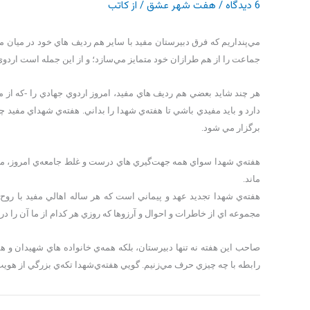
6 دیدگاه
/
هفت شهر عشق
/ از
کاتب
مي‌پنداريم كه فرق دبيرستان مفید با ساير هم رديف هاي خود در ميان م
جماعت را از هم طرازان خود متمايز مي‌سازد؛ و از اين جمله است اردوي
هر چند شايد بعضي هم رديف هاي مفید، امروز اردوي جهادي را -که از ما 
دارد و بايد مفیدي باشي تا هفته‌ي شهدا را بداني. هفته‌ي شهداي مفید
برگزار مي شود.
هفته‌ي شهدا سواي همه جهت‌گيري هاي درست و غلط جامعه‌ي امروز، منح
ماند.
هفته‌ي شهدا تجديد عهد و پيماني است که هر ساله اهالي مفید با روح 
مجموعه اي از خاطرات و احوال و آرزوها که روزي هر کدام از ما آن را در 
صاحب اين هفته نه تنها دبيرستان، بلکه همه‌ي خانواده هاي شهيدان و ه
رابطه با چه چيزي حرف مي‌زنيم. گويي هفته‌ي‌شهدا تکه‌ي بزرگي از هوي