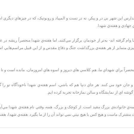
دارس اين شهر بي در و پيکر، نه در تست و المپياد و روبوتيک، که در چيزهاي ديگري 
 جهادي و هفته‌ي شهدا.
وام گرفته اند- به‌تر از خودمان برگزار مي‌کنند، اما هفته‌ي شهدا منحصراً ريشه در
 چيزي متمايز از هر هفته‌ي بزرگداشت جنگ و دفاع مقدس و از اين قبيل مراسم‌هايي ا
صراً براي شهداي ما، هم کلاسي هاي ديروز و اسوه هاي امروزمان، مانده است و تا
و جان خود مي کنند. هر جاي دنيا هم که باشي، اسم هفته‌ي شهدا ناخودآگاه تو را گ
گوشه اي از نمايشگاه و سالن نمازخانه تجربه کرده ايم.
مه‌ي خانواده‌ي بزرگ مفید است. از کوچک و بزرگ، همه، وقتي نام هفته‌ي شهدا مي‌آيد
ت مشترک ماست و هيچ کس با هيچ نيتي نمي تواند آن را از ما بگيرد. هفته‌ي شهدا، هف