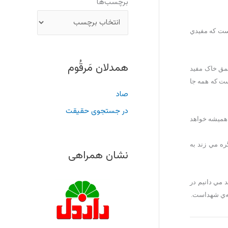
برچسب‌ها
است که مفیدي
همدلان مَرقُوم
 عمق خاک مفید
ست که همه جا
صاد
در جستجوی حقیقت
 هميشه خواهد
ره مي زند به
نشان همراهی
 مي دانيم در
ته‌ي شهداست.