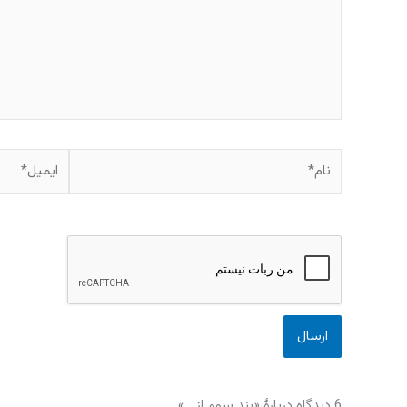
نام*
ایمیل*
6 دیدگاه دربارهٔ «بند سوم از …»