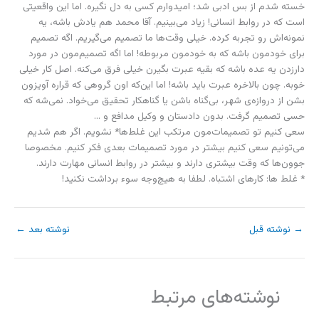
خسته شدم از بس ادبی شد؛ امیدوارم کسی به دل نگیره. اما این واقعیتی
است که در روابط انسانی! زیاد می‌بینیم. آقا محمد هم یادش باشه، یه
نمونه‌اش رو تجربه کرده. خیلی وقت‌ها ما تصمیم می‌گیریم. اگه تصمیم
برای خودمون باشه که به خودمون مربوطه! اما اگه تصمیم‌مون در مورد
دارزدن یه عده باشه که بقیه عبرت بگیرن خیلی فرق می‌کنه. اصل کار خیلی
خوبه. چون بالاخره عبرت باید باشه! اما این‌که اون گروهی که قراره آویزون
بشن از دروازه‌ی شهر، بی‌گناه باشن یا گناهکار تحقیق می‌خواد. نمی‌شه که
حسی تصمیم گرفت. بدون دادستان و وکیل مدافع و …
سعی کنیم تو تصمیمات‌مون مرتکب این غلط‌ها* نشویم. اگر هم شدیم
می‌تونیم سعی کنیم بیشتر در مورد تصمیمات بعدی فکر کنیم. مخصوصا
جوون‌ها که وقت بیشتری دارند و بیشتر در روابط انسانی مهارت دارند.
* غلط ها: کارهای اشتباه. لطفا به هیچ‌وجه سوء برداشت نکنید!
→
نوشته قبل
نوشته بعد
←
نوشته‌های مرتبط