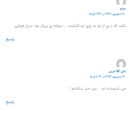
مينو
۱۶ شهریور ۱۳۸۶ در ۶:۳۴ ق.ظ
باشد كه دري از تو به روي تو گشايند … ديوانه ي پرواز بود مرغ هوايي
پاسخ
علی آقا مربی
۱۶ شهریور ۱۳۸۶ در ۱۱:۱۴ ق.ظ
من شرمنده ام … من خبر نداشتم !
پاسخ