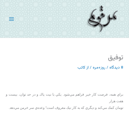
رش
ه
حتوا
توفیق
8 دیدگاه
/
روز+مره
/ از
کاتب
براي همه، فرصت كار خير فراهم مي‌شود. يكي با نيت پاك و در حد توان، بيست و
هفت هزار
تومان كمك مي‌كند و ديگري كه به كار نيك معروف است! وعده‌ي سر خرمن مي‌دهد.