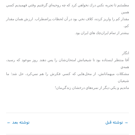
مطمئنم تا تجربه نكني درك نخواهي كرد كه چه روحيه‌اي گرفتيم وقتي فهميديم كسي
همين
مقدار كم را واريز كرده، كلاف نخي بود در آن لحظات پراضطراب. ارزش همان مقدار
كم،
بيشتر از تمام ايران‌چك هاي ايران بود.
انگار
آقا منتظر ايستاده بود تا شيعيانش امتحان‌شان را پس دهند. روز موعود كه رسيد،
همه‌ي
مشكلات ميهمانانش، از محل‌هايي كه كسي فكرش را هم نمي‌كرد، حل شد؛ ما
شيعيان
مانديم و يكي ديگر از نمره‌هاي درخشان زندگي‌مان!
→
نوشته قبل
نوشته بعد
←