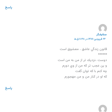
پاسخ
ستايشگر
۲۲ فروردین ۱۳۸۶ در ۱۱:۴۸ ق.ظ
قانون زندگي عاشق ، معشوق است
******
دوست ،نزديك تر از من به من است
و ين عجب تر كه من از وي دورم
چه كنم با كه توان گفت
كه او در كنار من و من مهجورم
پاسخ