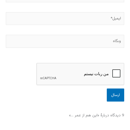
ایمیل*
وبگاه
9 دیدگاه دربارهٔ «این هم از عمر …»