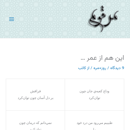
رش
ه
حتوا
این هم از عمر …
9 دیدگاه
/
روز+مره
/ از
کاتب
وداع کعبه‌ي جان چون
فراقش
توان‌کرد
بر دل آسان چون توان‌کرد
طبيبم مي‌رود من درد خود
نمي‌دانم که درمان چون
را
توان‌کرد