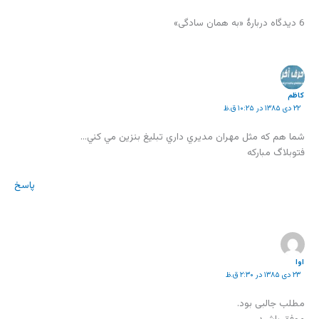
6 دیدگاه دربارهٔ «به همان سادگی»
كاظم
۲۲ دی ۱۳۸۵ در ۱۰:۲۵ ق.ظ
شما هم كه مثل مهران مديري داري تبليغ بنزين مي كني…
فتوبلاگ مباركه
پاسخ
اوا
۲۳ دی ۱۳۸۵ در ۲:۳۰ ق.ظ
مطلب جالبی بود.