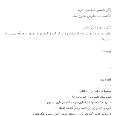
اگر ماشين شخصي خريد،
تاكسي به نظرش شلوغ مياد.
اگر با تمام اين عادت
هاي روزمره، تونست ماشينش رو پارك كنه و قدم بزنه، هنوز « مرفّه بي‌درد »
نشده!
وصله :
1.
افتتاح شد.
2.
پيشنهادي براي اين – حداكثر –
هفت سال باقيمانده از عمرم نداري؟
3.
درسته كه همه‌جا مردم دارن سر هم كلاه مي ذارن؛ اما توي
كارهاي كامپيوتري اين كلاه‌ها زيادي گشاده. انصاف . . .
4.
بي تعارف مي گم؛ دلم براي « بچه‌هاي كوچه‌ي لاله » حسابي تنگ شده .