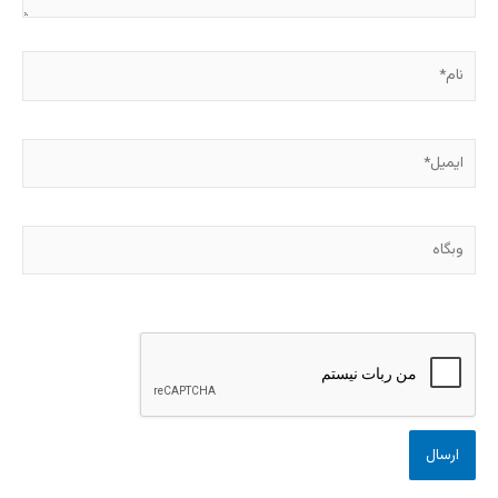
نام*
ایمیل*
وبگاه