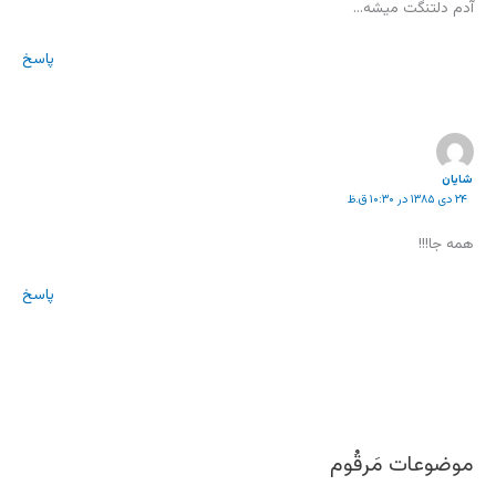
آدم دلتنگت میشه…
پاسخ
شایان
۲۴ دی ۱۳۸۵ در ۱۰:۳۰ ق.ظ
همه جا!!!
پاسخ
موضوعات مَرقُوم