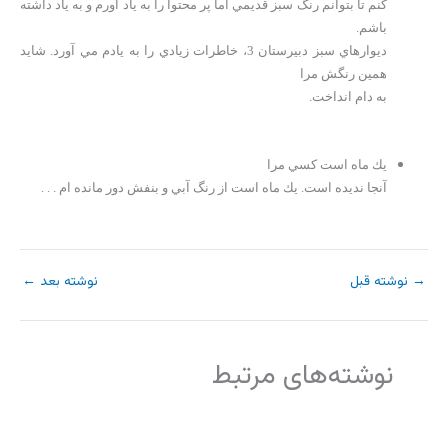
كنم تا بتوانم رنگ سبز قديمي اما پر محتوا را به ياد آورم و به ياد داشته
باشم.
ديوارهاي سبز دبيرستان 3، خاطرات زيادي را به يادم مي آورد. شايد
همين رنگش مرا
به دام انداخت.
يك ماه است كسي مرا
آنجا نديده است. يك ماه است از رنگ آبي و بنفش دور مانده ام . . .
→
نوشته قبل
نوشته بعد
←
نوشته‌های مرتبط