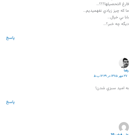
فارغ التحصيلها؟؟؟…
ما كه چيز زيادي نفهميديم…
بابا بي خيال…
ديگه چه خبر؟…
پاسخ
رضا
۲۷ مهر ۱۳۸۵ در ۱۲:۲۹ ب.ظ
به اميد سبزي شدن!
پاسخ
علي فيض 30