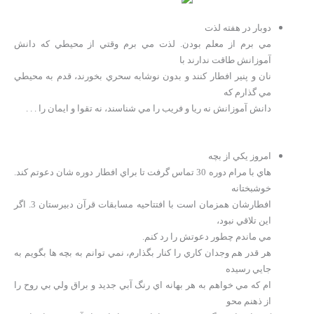
دوبار در هفته لذت
مي برم از معلم بودن. لذت مي برم وقتي از محيطي كه دانش
آموزانش طاقت ندارند با
نان و پنير افطار كنند و بدون نوشابه سحري بخورند، قدم به محيطي
مي گذارم كه
دانش آموزانش نه ريا و فريب را مي شناسند، نه تقوا و ايمان را . . .
امروز يكي از بچه
هاي با مرام دوره 30 تماس گرفت تا براي افطار دوره شان دعوتم كند.
خوشبختانه
افطارشان همزمان است با افتتاحيه مسابقات قرآن دبيرستان 3. اگر
اين تلاقي نبود،
مي ماندم چطور دعوتش را رد كنم.
هر قدر هم وجدان كاري را كنار بگذارم، نمي توانم به بچه ها بگويم به
جايي رسيده
ام كه مي خواهم به هر بهانه اي رنگ آبي جديد و براق ولي بي روح را
از ذهنم محو