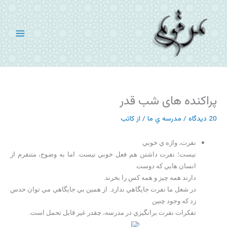
رش
ه
حتوا
پراکنده های شب قدر
20 دیدگاه
/
مدرسه ي ما
/ از
کاتب
نفرت، واژه ي خوبي
نيست؛ نفرت داشتن هم فعل خوبي نيست. اما به وضوح، متنفرم از
انسان هايي كه دوست
دارند همه چيز و همه كس را بخرند.
در شغل ما نفرت جايگاهي ندارد. از همين بي جايگاهي مي توان حدس
زد كه وجود چنين
تفكرات نفرت برانگيزي در مدرسه، چقدر غير قابل تحمل است.