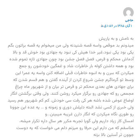
حاجی
۱ آبان ۱۳۸۵ در ۱:۵۶ ق.ظ
به نامش و به یاریش
میدونم بد موقعی واسه قصه شنیدنه ولی من میخوام یه قصه براتون بگم
یکی بود یکی نبود،غیر خدا هیش کی نبود یه جهادی بود خوش قد و بالا
آدماش محکم و قرص. فصل فصل جشن بود چون جهادی تازه تموم شده
بود و همه داشتن کوله بار خاطرات شاد و غمگین خودشون رو جمع
میکردن که ببرن و به انبوه خاطرات قبلی اضافه کنن واسه یه عمر! این
وسط تو گرماگرم جشن شروع کردن از آینده گفتن و هم قسم شدن که
برای جهادی های بعدی محکم تر و قرص تر بیان و از شهریور ماه چراغ
مجمعی رو که جهادی رو برگزار میکرد روشن کنند. ولی وقتی برگشتن انگار
اوضاع عوض شده باشه هر کی رفت سی خودش. کم کم شهریور هم رسید
ولی خبری از کسی نشد البته دلیلش دوری و زمونه و … یه عده این جوونا
رو طوری نگاه میکردن که انگار دارن غریبه میبینن…و
امسال کار زیاد داریم ولی گویا تجربه مکرر هر سال داره تکرار میشه،
متاسفم که من دارم این حرفا رو میزنم دلم می خواست که یه دوست
جوون تر آستین بالا بزنه