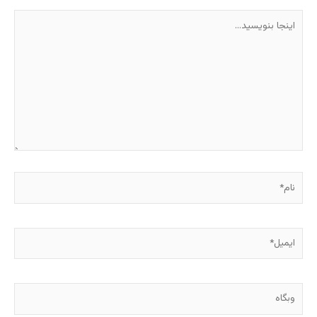
اینجا
بنویسید…
نام*
ایمیل*
وبگاه