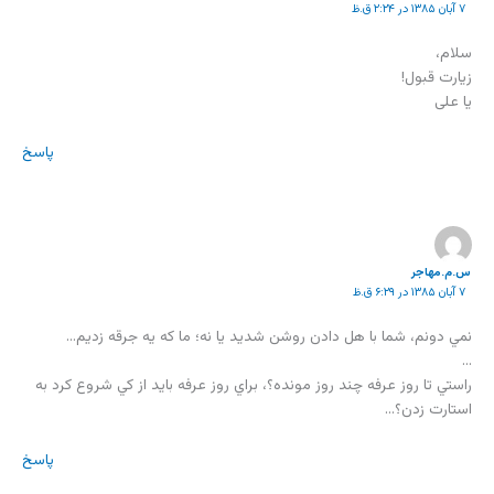
۷ آبان ۱۳۸۵ در ۲:۲۴ ق.ظ
سلام،
زیارت قبول!
یا علی
پاسخ
س.م.مهاجر
۷ آبان ۱۳۸۵ در ۶:۲۹ ق.ظ
نمي دونم، شما با هل دادن روشن شديد يا نه؛ ما كه يه جرقه زديم…
…
راستي تا روز عرفه چند روز مونده؟، براي روز عرفه بايد از كي شروع كرد به
استارت زدن؟…
پاسخ