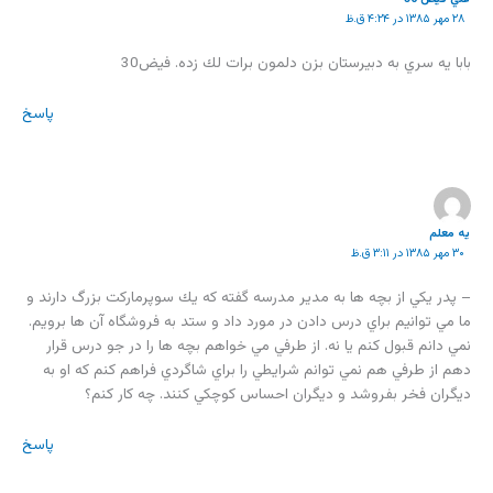
۲۸ مهر ۱۳۸۵ در ۴:۲۴ ق.ظ
بابا يه سري به دبيرستان بزن دلمون برات لك زده. فيض30
پاسخ
يه معلم
۳۰ مهر ۱۳۸۵ در ۳:۱۱ ق.ظ
– پدر يكي از بچه ها به مدير مدرسه گفته كه يك سوپرماركت بزرگ دارند و
ما مي توانيم براي درس دادن در مورد داد و ستد به فروشگاه آن ها برويم.
نمي دانم قبول كنم يا نه. از طرفي مي خواهم بچه ها را در جو درس قرار
دهم از طرفي هم نمي توانم شرايطي را براي شاگردي فراهم كنم كه او به
ديگران فخر بفروشد و ديگران احساس كوچكي كنند. چه كار كنم؟
پاسخ