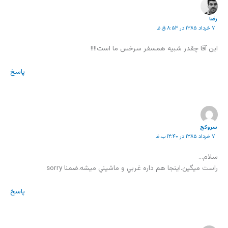
رضا
۷ خرداد ۱۳۸۵ در ۸:۵۳ ق.ظ
اين آقا چقدر شبيه همسفر سرخس ما است!!!!
پاسخ
سروکج
۷ خرداد ۱۳۸۵ در ۱۲:۴۰ ب.ظ
سلام…
راست ميگين.اينجا هم داره غربي و ماشيني ميشه.ضمنا sorry
پاسخ