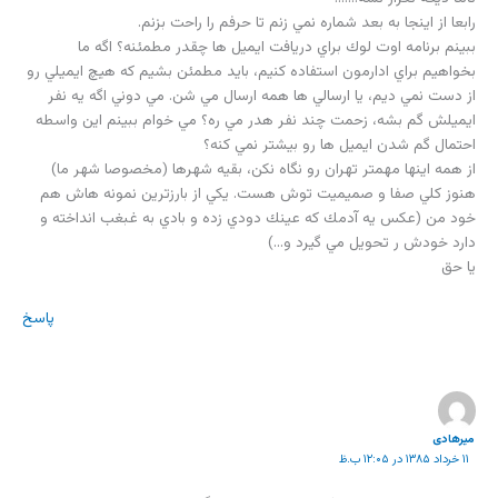
رابعا از اينجا به بعد شماره نمي زنم تا حرفم را راحت بزنم.
ببينم برنامه اوت لوك براي دريافت ايميل ها چقدر مطمئنه؟ اگه ما
بخواهيم براي ادارمون استفاده كنيم، بايد مطمئن بشيم كه هيچ ايميلي رو
از دست نمي ديم، يا ارسالي ها همه ارسال مي شن. مي دوني اگه يه نفر
ايميلش گم بشه، زحمت چند نفر هدر مي ره؟ مي خوام ببينم اين واسطه
احتمال گم شدن ايميل ها رو بيشتر نمي كنه؟
از همه اينها مهمتر تهران رو نگاه نكن، بقيه شهرها (مخصوصا شهر ما)
هنوز كلي صفا و صميميت توش هست. يكي از بارزترين نمونه هاش هم
خود من (عكس يه آدمك كه عينك دودي زده و بادي به غبغب انداخته و
دارد خودش ر تحويل مي گيرد و…)
يا حق
پاسخ
میرهادی
۱۱ خرداد ۱۳۸۵ در ۱۲:۰۵ ب.ظ