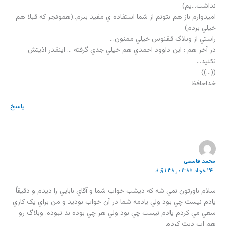
نداشت…يم)
اميدوارم باز هم بتونم از شما استفاده ي مفيد ببرم..(همونجر كه قبلا هم
خيلي بردم)
راستي از وبلاگ ققنوس خيلي ممنون…
در آخر هم : اين داوود احمدي هم خيلي جدي گرفته … اينقدر اذيتش
نكنيد…
((…))
خداحافظ
پاسخ
محمد قاسمی
۲۴ خرداد ۱۳۸۵ در ۱:۳۸ ق.ظ
سلام باورتون نمي شه که ديشب خواب شما و آقاي بابايي را ديدم و دقيقاً
يادم نيست چي بود ولي يادمه شما در آن خواب بوديد و من براي يک کاري
سعي مي کردم يادم نيست چي بود ولي هر چي بوده بد نبوده. وبلاگ رو
هم اپ ديت کردم