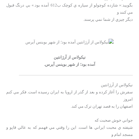
بگوييد:« شازده کوچولو از سياره ي کوچک ب612 آمده بود.» بي درنگ قبول
مي کنند و
ديگر چيزي از شما نمي پرسند.
نيکولاس از آرژانتين
آمده بود؛ از شهر بوينس آيرس.
نيکولاس از آرژانتين
سفرش را آغاز کرده و بعد از گذر از اروپا به ايران رسيده است. فکر مي کنم
امروز
اصفهان را به قصد تهران ترک مي کند.
جواني خوش صحبت که
شيفته ي محبت ايراني ها است. اين را وقتي مي فهمم که به عالي قاپو و
مسجد امام و