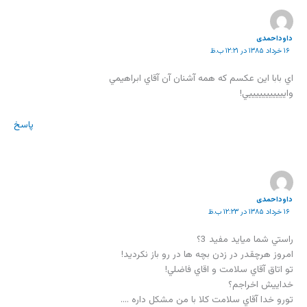
داوداحمدی
۱۶ خرداد ۱۳۸۵ در ۱۲:۲۱ ب.ظ
اي بابا اين عکسم که همه آشنان آن آقاي ابراهيمي
وايييييييييييي!
پاسخ
داوداحمدی
۱۶ خرداد ۱۳۸۵ در ۱۲:۲۳ ب.ظ
راستي شما ميايد مفيد 3؟
امروز هرچقدر در زدن بچه ها در رو باز نکرديد!
تو اتاق آقاي سلامت و اقاي فاضلي!
خداييش اخراجم؟
تورو خدا آقاي سلامت کلا با من مشکل داره ….