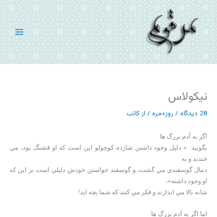
رش
ه
حتوا
نیکولاس
28 دیدگاه
/
روز+مره
/ از
کاتب
اگر به آدم بزرگ ها
بگوييد: « دليل وجود داشتن شازده کوچولو اين است که او قشنگ بود، مي
خنديد و به
دنبال گوسفندي مي گشت، و گوسفند خواستن خودش دليلي است بر اين که
او وجود داشته»،
شانه بالا مي اندازند و فکر مي کنند که شما بچه ايد!
اما اگر به آدم بزرگ ها