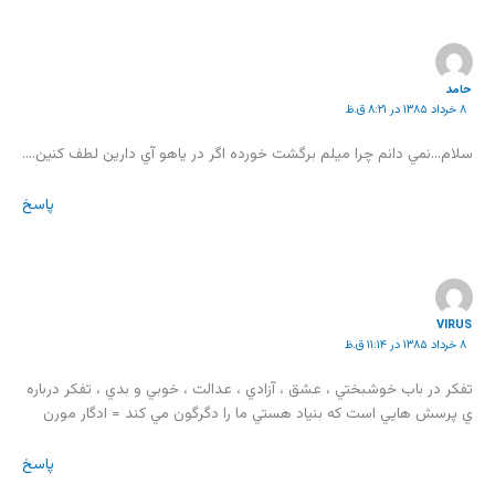
حامد
۸ خرداد ۱۳۸۵ در ۸:۲۱ ق.ظ
سلام…نمي دانم چرا ميلم برگشت خورده اگر در ياهو آي دارين لطف کنين….
پاسخ
VIRUS
۸ خرداد ۱۳۸۵ در ۱۱:۱۴ ق.ظ
تفکر در باب خوشبختي ، عشق ، آزادي ، عدالت ، خوبي و بدي ، تفکر درباره
ي پرسش هايي است که بنياد هستي ما را دگرگون مي کند = ادگار مورن
پاسخ