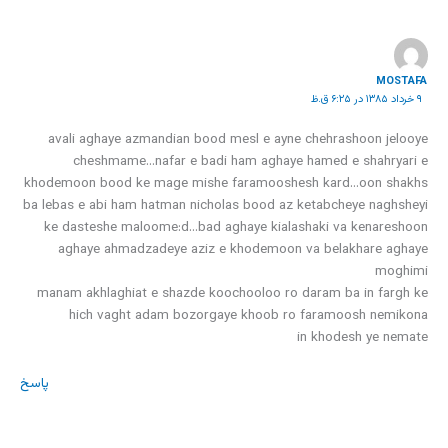
MOSTAFA
۹ خرداد ۱۳۸۵ در ۶:۲۵ ق.ظ
avali aghaye azmandian bood mesl e ayne chehrashoon jelooye
cheshmame…nafar e badi ham aghaye hamed e shahryari e
khodemoon bood ke mage mishe faramooshesh kard…oon shakhs
ba lebas e abi ham hatman nicholas bood az ketabcheye naghsheyi
ke dasteshe maloome:d…bad aghaye kialashaki va kenareshoon
aghaye ahmadzadeye aziz e khodemoon va belakhare aghaye
moghimi
manam akhlaghiat e shazde koochooloo ro daram ba in fargh ke
hich vaght adam bozorgaye khoob ro faramoosh nemikona
in khodesh ye nemate
پاسخ