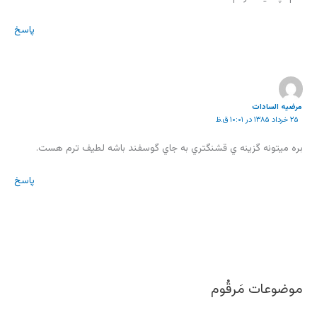
پاسخ
مرضيه السادات
۲۵ خرداد ۱۳۸۵ در ۱۰:۰۱ ق.ظ
بره ميتونه گزينه ي قشنگتري به جاي گوسفند باشه لطيف ترم هست.
پاسخ
موضوعات مَرقُوم