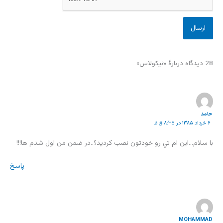
28 دیدگاه دربارهٔ «نیکولاس»
حامد
۶ خرداد ۱۳۸۵ در ۸:۳۵ ق.ظ
با سلام…اين ام تي رو خودتون نصب کرديد؟..در ضمن من اول شدم ها!!!
پاسخ
MOHAMMAD