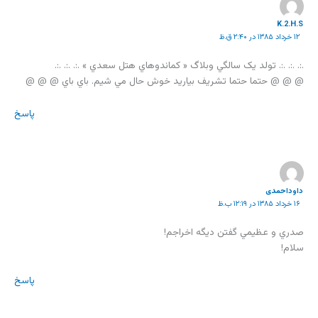
K.2.H.S
۱۲ خرداد ۱۳۸۵ در ۲:۴۰ ق.ظ
.:. .:. .:. تولد يک سالگي وبلاگ « کماندوهاي هتل سعدي » .:. .:. .:.
@ @ @ حتما حتما تشريف بياريد خوش حال مي شيم. باي باي @ @ @
پاسخ
داوداحمدی
۱۶ خرداد ۱۳۸۵ در ۱۲:۱۹ ب.ظ
صدري و عظيمي گفتن ديگه اخراجم!
سلام!
پاسخ