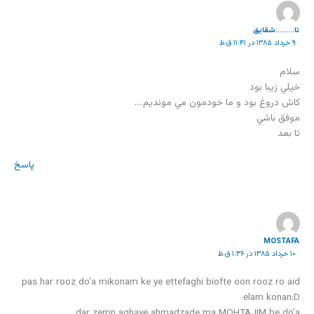
تا.........شقایق
۹ خرداد ۱۳۸۵ در ۱۱:۴۱ ق.ظ
سلام
خيلي زيبا بود
کاش دروغ بود و ما خودمون مي مونديم….
موفق باشي
تا بعد
پاسخ
MOSTAFA
۱۰ خرداد ۱۳۸۵ در ۱:۳۶ ق.ظ
pas har rooz do’a mikonam ke ye ettefaghi biofte oon rooz ro aid
elam konan:D
dar zemn aghaye ahmadzade ma MOHTAJIM be do’a