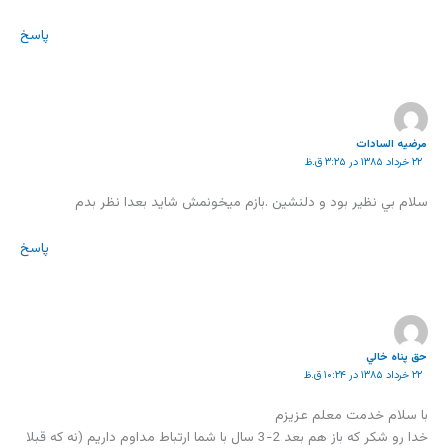
پاسخ
مرضیه السادات
۲۲ خرداد ۱۳۸۵ در ۳:۲۵ ق.ظ
سلام بي نظير بود و دلنشين .بازم ميخونمش شايد بعدا نظر بدم
پاسخ
حق پناه خالي
۲۲ خرداد ۱۳۸۵ در ۱۰:۲۴ ق.ظ
با سلام خدمت معلم عزيزم
خدا رو شكر كه باز هم بعد 2-3 سال با شما ارتباط مداوم داريم (نه كه قبلا