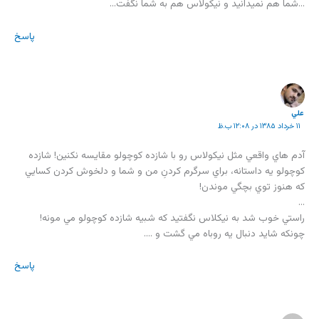
…شما هم نميدانيد و نيکولاس هم به شما نگفت…
پاسخ
علي
۱۱ خرداد ۱۳۸۵ در ۱۲:۰۸ ب.ظ
آدم هاي واقعي مثل نيکولاس رو با شازده کوچولو مقايسه نکنين! شازده
کوچولو يه داستانه، براي سرگرم کردنِ من و شما و دلخوش کردن کسايي
که هنوز توي بچگي موندن!
…
راستي خوب شد به نيکلاس نگفتيد که شبيه شازده کوچولو مي مونه!
چونکه شايد دنبال يه روباه مي گشت و ….
پاسخ