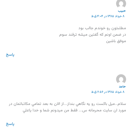
حبیب
۸ خرداد ۱۳۸۵ در ۴:۰۴ ق.ظ
مطلبتون رو خوندم جالب بود
در ضمن اونم که گفتين ميشه ترفند سوم
موفق باشين
پاسخ
حامد
۸ خرداد ۱۳۸۵ در ۶:۵۶ ق.ظ
سلام…ميل باکست رو يه نگاهي بنداز….از الان به بعد تمامي مکاتباتمان در
مورد ان سايت محرمانه س…. فقط من ميدونم شما و خدا ياعلي
پاسخ