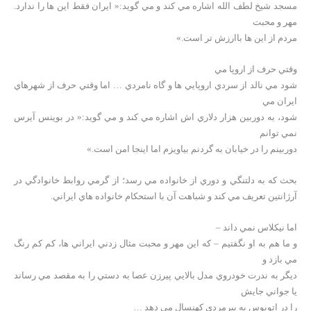
مسجد شيخ لطف الله اشاره مي کند و مي گويد:« ايران فقط اين ها را ندارد.
مهر و محبت
مردم از اين ها باارزش تر است.»
وقتي حرف از اروپا مي
شود مي نالد از سردي اروپايي ها و گاه نامردي … اما وقتي حرف از شهرهاي
ايران مي
شود، به دوربين هزار دلاري اش اشاره مي کند و مي گويد:« در بوينس آيرس
نمي توانم
دوربينم را در خيابان به گردنم بياويزم اما اينجا امن است.»
بحث که به دلتنگي و دوري از خانواده مي رسد؛ از گرمي روابط خانوادگي در
آرژانتين تعريف مي کند و شباهت آن با استحکام خانواده هاي ايراني.
اما نيکلاس نمي داند –
و ما هم به او نگفتيم – که اين مهر و محبت مثال زدني ايراني ها، کم کم رنگ
مي بازد و
ديگر به ندرت خودروي مدل بالايي پيرزن عصا به دستي را به مقصد مي رساند
يا جواني جايش
را در اتوبوس به پيرمردي کهنسال مي دهد …