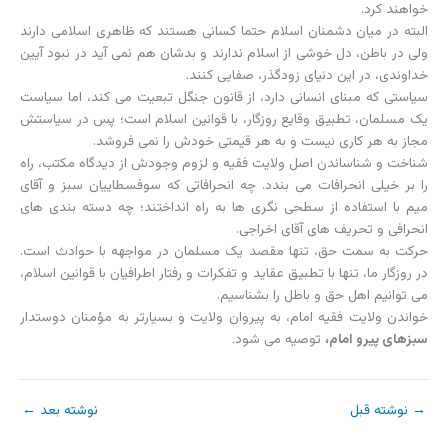
خواهند کرد.
البته در میان دشمنان اسلام حتما کسانی هستند که ظاهری اسلامی دارند
ولی در باطن، دل خوشی از اسلام ندارند و بدشان هم نمی آید در نبود آیین
خداوندی، در این دنیای زودگذر، صفایی کنند.
سیاستی که مبنای انسانی دارد، از قانون جنگل تبعیت می کند، اما سیاست
یک مسلمان، تطبیق وقایع روزگار، با قوانین اسلام است؛ پس در سیاستش
مجاز به هر کاری نیست و به هر قیمتی خودش را نمی فروشد.
شناخت و شناساندن اصل ولایت فقیه و لزوم وجودش از دیدگاه مکتب، راه
را بر خیلی انحرافات می بندد. چه انحرافاتی که سوفسطاییان سبز و آقای
میم با استفاده از سطحی نگری ها به راه انداختند؛ چه دسته بندی های
انحرافی و تحریف های آقای اخراجی.
حرکت به سمت حق، تنها مقصد یک مسلمان در مواجهه با حوادث است.
در روزگار ما، تنها با تطبیق عقاید و تفکرات و رفتار اطرافیان با قوانین اسلام،
می توانیم اهل حق و باطل را بشناسیم.
خواندن ولایت فقیه امام، به پیروان ولایت و بسیارتر به مؤمنان دوستدار
سبزهای پیرو امام،
توصیه می شود.
→
نوشته قبل
نوشته بعد
←