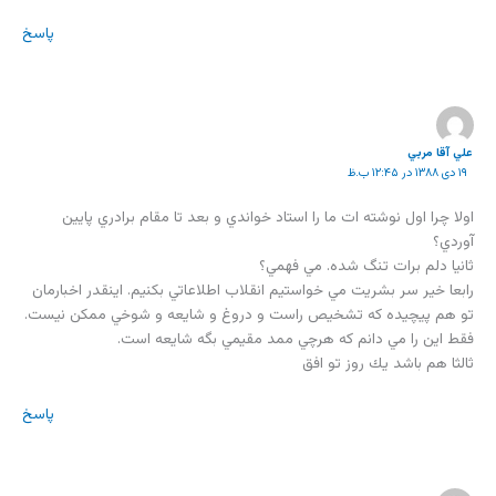
پاسخ
علي آقا مربي
۱۹ دی ۱۳۸۸ در ۱۲:۴۵ ب.ظ
اولا چرا اول نوشته ات ما را استاد خواندي و بعد تا مقام برادري پايين
آوردي؟
ثانيا دلم برات تنگ شده. مي فهمي؟
رابعا خير سر بشريت مي خواستيم انقلاب اطلاعاتي بكنيم. اينقدر اخبارمان
تو هم پيچيده كه تشخيص راست و دروغ و شايعه و شوخي ممكن نيست.
فقط اين را مي دانم كه هرچي ممد مقيمي بگه شايعه است.
ثالثا هم باشد يك روز تو افق
پاسخ