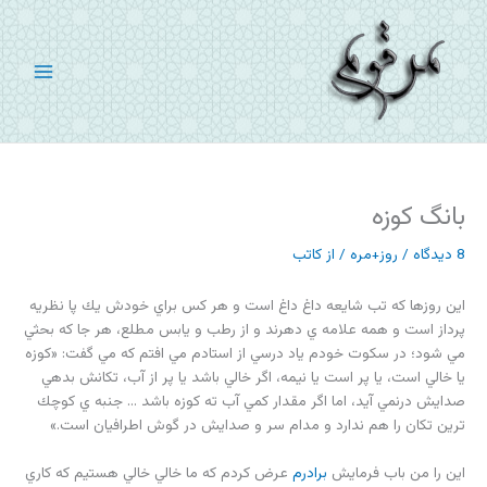
رش
ه
حتوا
بانگ کوزه
8 دیدگاه
/
روز+مره
/ از
کاتب
اين روزها كه تب شايعه داغ داغ است و هر كس براي خودش يك پا نظريه
پرداز است و همه علامه ي دهرند و از رطب و يابس مطلع، هر جا كه بحثي
مي شود؛ در سكوت خودم ياد درسي از استادم مي افتم كه مي گفت: «كوزه
يا خالي است، يا پر است يا نيمه، اگر خالي باشد يا پر از آب، تكانش بدهي
صدايش درنمي آيد، اما اگر مقدار كمي آب ته كوزه باشد … جنبه ي كوچك
ترين تكان را هم ندارد و مدام سر و صدايش در گوش اطرافيان است.»
اين را من باب فرمايش
برادرم
عرض كردم كه ما خالي خالي هستيم كه كاري