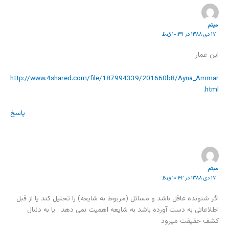
میثم
۱۷ دی ۱۳۸۸ در ۱۰:۳۹ ق.ظ
این عمار
http://www.4shared.com/file/187994339/201660b8/Ayna_Ammar
.html
پاسخ
میثم
۱۷ دی ۱۳۸۸ در ۱۰:۴۲ ق.ظ
اگر شنونده عاقل باشد و مسائل (مربوط به شایعه) را تحلیل کند یا از قبل
اطلاعاتی به دست آورده باشد به شایعه اهمیت نمی دهد . یا به دنبال
کشف حقیقت میرود