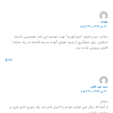
مقداد
۱۳ دی ۱۳۸۴ در ۳:۳۳ ق.ظ
سلام، ديدن فيلم “دوم فوريه” بهت توصيه مي شه، همچنين ماسك
اسكيژن براي جلوگيري از ورود هواي آلوده مدينه فاضله به ريه مبارك!
كانون پرورش يادت نره.
پاسخ
سید علی ثاقب
۱۳ دی ۱۳۸۴ در ۴:۲۶ ق.ظ
سلام.
از آنجا که ديگر نمي توانم خودم را کنترل کنم بايد يک جوري تابلو بازي در
بياورم. بنابراين: