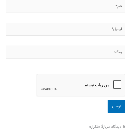
نام*
ایمیل*
وبگاه
6 دیدگاه دربارهٔ «تکرار»