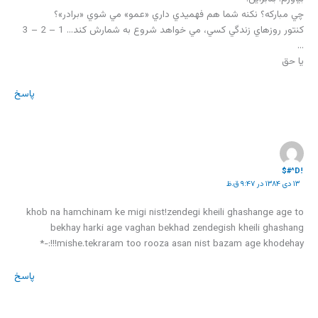
چي مبارکه؟ نکنه شما هم فهميدي داري «عمو» مي شوي «برادر»؟
کنتور روزهاي زندگي کسي، مي خواهد شروع به شمارش کند… 1 – 2 – 3
…
يا حق
پاسخ
!D^#$
۱۳ دی ۱۳۸۴ در ۹:۴۷ ق.ظ
khob na hamchinam ke migi nist!zendegi kheili ghashange age to
bekhay harki age vaghan bekhad zendegish kheili ghashang
mishe.tekraram too rooza asan nist bazam age khodehay!!!:-*
پاسخ