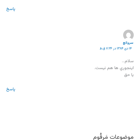
پاسخ
سروکج
۱۴ دی ۱۳۸۴ در ۷:۲۴ ق.ظ
سلام…
اينجوري ها هم نيست.
يا حق
پاسخ
موضوعات مَرقُوم