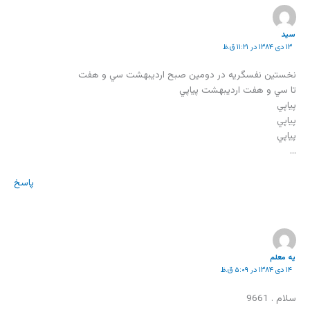
سید
۱۳ دی ۱۳۸۴ در ۱۱:۲۱ ق.ظ
نخستين نفسگريه در دومين صبح ارديبهشت سي و هفت
تا سي و هفت ارديبهشت پياپي
پياپي
پياپي
پياپي
…
پاسخ
یه معلم
۱۴ دی ۱۳۸۴ در ۵:۰۹ ق.ظ
سلام . 9661