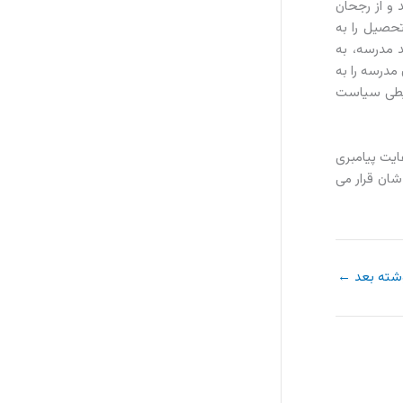
و از رجحان
حصیل را به
د مدرسه، به
مدرسه را به
حیطی سیاست
ایت پیامبری
شان قرار می
شته بعد
←