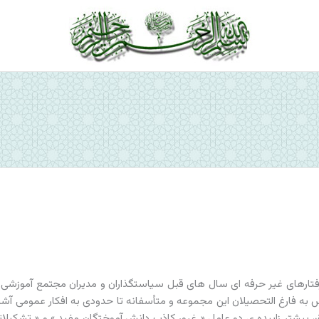
ص
فتارهای غیر حرفه ای سال های قبل سیاستگذاران و مدیران مجتمع آموزشی 
ه فارغ التحصیلان این مجموعه و متأسفانه تا حدودی به افکار عمومی آشنایا
تفاق، بیشتر زاییده ی دو عامل « غرور کاذب دانش آموختگان مفید » و « تشکیلا