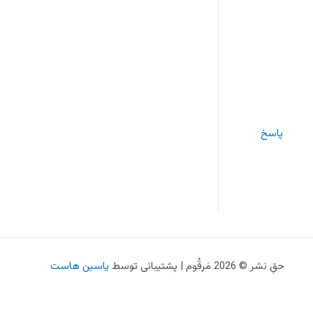
پاسخ
حقِ نشر © 2026 مَرقُوم | پشتیبانی توسط
یاسین هاست