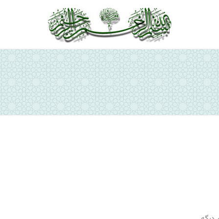
ص
 دیگه.