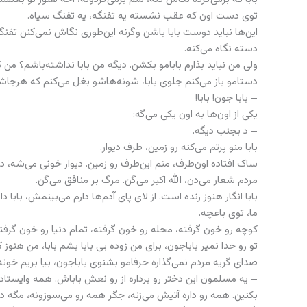
توی دست اون که عقب نشسته یه تفنگه، یه تفنگ سیاه.
این‌ها نباید دوست بابا باشن وگرنه این‌طوری نگاش نمی‌کنن تفنگ 
دسته نگاه می‌کنه.
ولی من نباید بذارم بابامو بکشن. دیگه من بابا نداشته‌باشم؟ من
دستامو باز می‌کنم جلوی بابا، شونه‌هاشو بغل می‌کنم که هرجاش
– بابا جون! بابا!
یکی از اون‌ها به اون یکی می‌گه:
– د بجنب دیگه.
بابا منو پرتم می‌کنه رو زمین، طرف دیوار.
ساک افتاده اون‌طرف، منم این‌طرف رو زمین. دیوار خونی می‌شه، د
مردم شعار می‌دن، الله اکبر می‌گن. مرگ بر منافق می‌گن.
بابا انگار هنوز زنده است. از لای پای آدم‌ها دارم می‌بینمش، بابا 
ما، توی باغچه.
کوچه رو خون گرفته، محله رو خون گرفته، تمام دنیا رو خون گرفته
تو رو خدا نمیر باباجون، برای من زوده بی بابا بشم بابا، من هنو
صدای گریه مردم نمی‌گذاره حرفامو بشنوی باباجون، بیا بریم خونه ت
– یه مسلمون این دختر رو برداره از رو نعش باباش. همه وایستادی
بکنین. همه رو داره آتیش می‌زنه، جگر همه رو می‌سوزونه، مگه دا