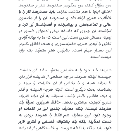
من سؤال كنند، من مى‏گويم صددرصد هنر و صددرصد
اخلاق. اينها با هم منافات ندارند.
بايد صددرصد كار را با
خلاّقيت هنرى ارائه داد و صددرصد آن را از مضمون
عالى و تعالى‏بخش و پيشبرنده و فضيلت‏ساز پُر كرد و
انباشت.
آن چيزى كه دغدغه برخى آدمهاى دلسوز در
زمينه مسائل هنرى است، اين است كه ما به بهانه آزادى
تخيّل يا آزادى هنرى، فضيلت‏سوزى و هتك اخلاق نكنيم.
اين بسيار مهمّ است. بنابراين هنرِ متعهّد يك واژه
درست است.
هنرمند بايد خود را به حقيقتى متعهّد بداند. آن حقيقت
چيست؟ اين‏كه هنرمند در چه سطحى از انديشه قرار دارد
تا بتواند همه و يا بخشى از آن حقيقت را ببيند و
بشناسد، بحث ديگرى است. البته هرچه انديشه و فكر
و درك عقلانى بالاتر باشد، مى‏تواند به آن درك ظريف
هنرى كيفيّت بيشترى بدهد.
حافظ شيرازى صرفاً يك
هنرمند نيست؛ بلكه معارف بلندى نيز در كلمات او
وجود دارد. اين معارف هم فقط با هنرمند بودن به
دست نمى‏آيد؛ بلكه يك پشتوانه فلسفى و فكرى لازم
دارد.
بايد متّكا يا نقطه عزيمت و خاستگاهى از انديشه