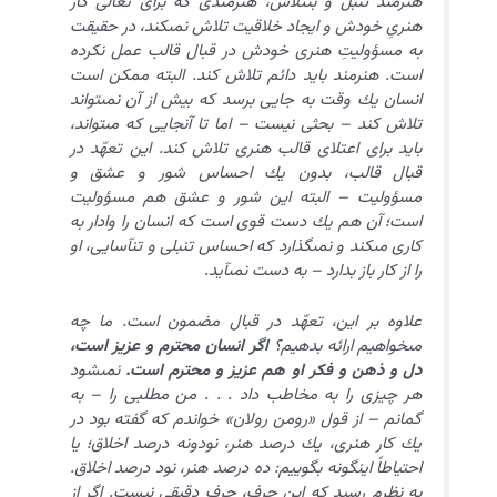
هنرمند تنبل و بى‏تلاش، هنرمندى كه براى تعالى كار
هنرىِ خودش و ايجاد خلاقيت تلاش نمى‏كند، در حقيقت
به مسؤوليتِ هنرى خودش در قبال قالب عمل نكرده
است. هنرمند بايد دائم تلاش كند. البته ممكن است
انسان يك وقت به جايى برسد كه بيش از آن نمى‏تواند
تلاش كند – بحثى نيست – اما تا آن‏جايى كه مى‏تواند،
بايد براى اعتلاى قالب هنرى تلاش كند. اين تعهّد در
قبال قالب، بدون يك احساس شور و عشق و
مسؤوليت – البته اين شور و عشق هم مسؤوليت
است؛ آن هم يك دست قوى است كه انسان را وادار به
كارى مى‏كند و نمى‏گذارد كه احساس تنبلى و تن‏آسايى، او
را از كار باز بدارد – به دست نمى‏آيد.
علاوه بر اين، تعهّد در قبال مضمون است. ما چه
مى‏خواهيم ارائه بدهيم؟
اگر انسان محترم و عزيز است،
دل و ذهن و فكر او هم عزيز و محترم است.
نمى‏شود
هر چيزى را به مخاطب داد . . . من مطلبى را – به
گمانم – از قول «رومن رولان» خواندم كه گفته بود در
يك كار هنرى، يك درصد هنر، نودونه درصد اخلاق؛ يا
احتياطاً اين‏گونه بگوييم: ده درصد هنر، نود درصد اخلاق.
به نظرم رسيد كه اين حرف، حرف دقيقى نيست. اگر از