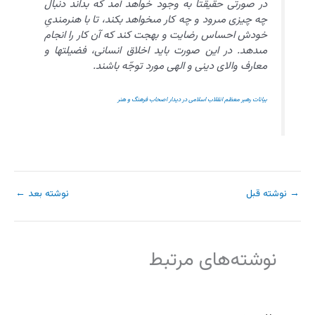
در صورتى حقيقتاً به وجود خواهد آمد كه بداند دنبال
چه چيزى مى‏رود و چه كار مى‏خواهد بكند، تا با هنرمندىِ
خودش احساس رضايت و بهجت كند كه آن كار را انجام
مى‏دهد. در اين صورت بايد اخلاق انسانى، فضيلتها و
معارف والاى دينى و الهى مورد توجّه باشند.
بيانات رهبر معظم انقلاب اسلامى در ديدار اصحاب فرهنگ و هنر
→
نوشته قبل
نوشته بعد
←
نوشته‌های مرتبط