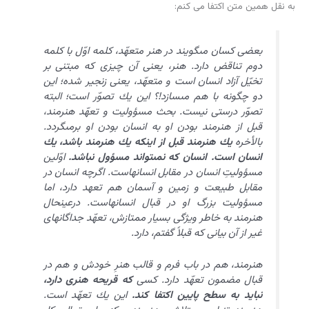
به نقل همین متن اکتفا می کنم:
بعضى كسان مى‏گويند در هنر متعهّد، كلمه اوّل با كلمه
دوم تناقض دارد. هنر، يعنى آن چيزى كه مبتنى بر
تخيّل آزاد انسان است و متعهّد، يعنى زنجير شده؛ اين
دو چگونه با هم مى‏سازد!؟ اين يك تصوّر است؛ البته
تصوّر درستى نيست. بحث مسؤوليت و تعهّد هنرمند،
قبل از هنرمند بودن او به انسان بودن او برمى‏گردد.
بالأخره
يك هنرمند قبل از اين‏كه يك هنرمند باشد، يك
انسان است. انسان كه نمى‏تواند مسؤول نباشد.
اوّلين
مسؤوليتِ انسان در مقابل انسانهاست. اگرچه انسان در
مقابل طبيعت و زمين و آسمان هم تعهد دارد، اما
مسؤوليت بزرگ او در قبال انسانهاست. درعين‏حال
هنرمند به خاطر ويژگى بسيار ممتازش، تعهّد جداگانه‏اى
غير از آن بيانى كه قبلاً گفتم، دارد.
هنرمند، هم در باب فرم و قالب هنرِ خودش و هم در
قبال مضمون تعهّد دارد. كسى
كه قريحه هنرى دارد،
نبايد به سطح پايين اكتفا كند.
اين يك تعهّد است.