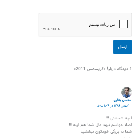
1 دیدگاه دربارهٔ «کریسمس 2011»
محسن باقری
۲ بهمن ۱۳۸۹ در ۱:۰۴ ب.ظ
ا چه شباهتی !!!
اصلا حواسم نبود مال شما هم اینه !!!
شما به بزرگی خودتون ببخشید