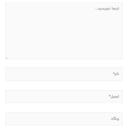
اینجا
بنویسید…
نام*
ایمیل*
وبگاه