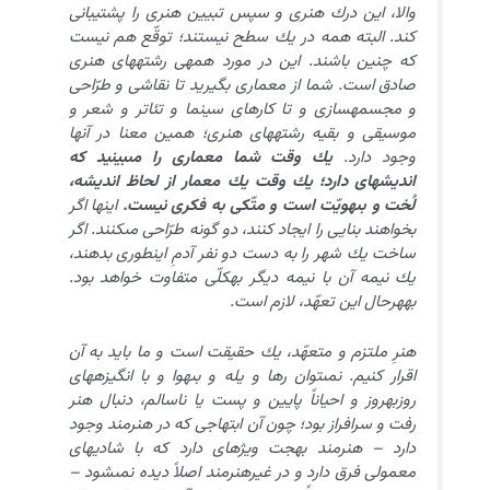
والا، اين درك هنرى و سپس تبيين هنرى را پشتيبانى
كند. البته همه در يك سطح نيستند؛ توقّع هم نيست
كه چنين باشند. اين در مورد همه‏ى رشته‏هاى هنرى
صادق است. شما از معمارى بگيريد تا نقاشى و طرّاحى
و مجسمه‏سازى و تا كارهاى سينما و تئاتر و شعر و
موسيقى و بقيه رشته‏هاى هنرى؛ همين معنا در آنها
وجود دارد.
يك وقت شما معمارى را مى‏بينيد كه
انديشه‏اى دارد؛ يك وقت يك معمار از لحاظ انديشه،
لُخت و بى‏هويّت است و متّكى به فكرى نيست.
اينها اگر
بخواهند بنايى را ايجاد كنند، دو گونه طرّاحى مى‏كنند. اگر
ساخت يك شهر را به دست دو نفر آدمِ اين‏طورى بدهند،
يك نيمه آن با نيمه ديگر به‏كلّى متفاوت خواهد بود.
به‏هرحال اين تعهّد، لازم است.
هنرِ ملتزم و متعهّد، يك حقيقت است و ما بايد به آن
اقرار كنيم. نمى‏توان رها و يله و بى‏هوا و با انگيزه‏هاى
روزبه‏روز و احياناً پايين و پست يا ناسالم، دنبال هنر
رفت و سرافراز بود؛ چون آن ابتهاجى كه در هنرمند وجود
دارد – هنرمند بهجت ويژه‏اى دارد كه با شاديهاى
معمولى فرق دارد و در غيرهنرمند اصلاً ديده نمى‏شود –