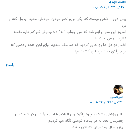
محمد مهدی
۲۷ دی ۱۳۸۹ در ۱۰:۰۵ ب.ظ
پس دور از ذهن نیست که یکی برای آدم خودن خودش مفید رو ول کنه و
بره…
امروز این سوال ازم شد که من جواب “نه” دادم…ولی کم کم داره نقطه
نظرم عوض میشه!!
انقدر تو دل ما رو خالی کردید که متاسف شدیم برای اون همه زحمتی که
برای رفتن به دبیرستان کشیدیم!!
پاسخ
امیرحسین
۲۷ دی ۱۳۸۹ در ۱۰:۳۴ ب.ظ
یاد روزهای پشت پنچره پاگرد اول افتادم با این حرفت برادر کوچک تر!
چهارسال بعد به در پنجاه تومنی نگاه می کردیم
چهار سال بعدترش که الان باشه…