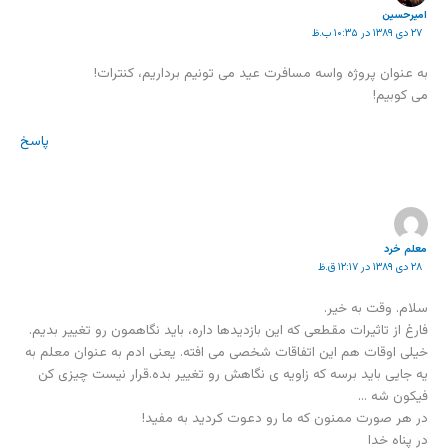
امیرحسین
۲۷ دی ۱۳۸۹ در ۱۰:۳۵ ب.ظ
به عنوان پروژه واسه مسافرت عید می تونیم برداریم، کنترات!
می کوبیم!
پاسخ
معلم خرد
۲۸ دی ۱۳۸۹ در ۱۲:۱۷ ق.ظ
سلام. وقت به خیر.
فارغ از تاثیرات مقطعی که این بازدیدها داره، باید نگاهمون رو تغییر بدیم.
خیلی اوقات هم این اتفاقات شخصی می افته. یعنی ادم به عنوان معلم به
یه جایی باید برسه که زاویه ی نگاهش رو تغییر بده.قرار نیست چیزی کن
فیکون شه …
در هر صورت ممنون که ما رو دعوت کردید به مفید!
در پناه خدا