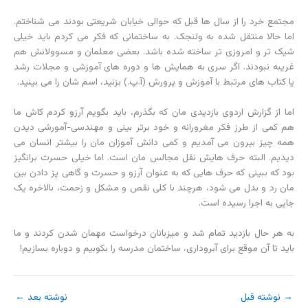
مجتمع خرد را از سال ها قبل که حوالی خیابان شریعتی بودند می شناختم.
اما حالا منتقل شده به ولنجک. به ساختمانی که فکر می کردم باید خیلی
شیک تر و امروزی تر ساخته شده باشد. بعضی معلمان و مسوولانش هم
غریبه نبودند. اگر سری به همایش ها و دوره های آموزشی و مجلات رشد
یا کتاب های مرتبط با آموزش و پرورش (آ.پ.) بزنید، اسم شان را می بینید.
اما از گزارش اردوی بازدیدی مان که بگذرم، باید بگویم آرزو کردم کاش ما
هم کمی از طرز فکر مغرورانه و خود برتر بینی و مهندسی-آمورشی دیدن
همه چیز بیرون می آمدیم و کمی دانش آموزان مان را بیشتر انسان می
دیدیم. البته حرف هایش نقل مجالس مان است. اما خیلی حسرت برانگیز
بود که ببینی که حرف هایی که به عنوان آرزو و حسرت و گاهی پز دادن بین
مان رد و بدل می شود، هرچند با کلی نقص و مشکل و زحمت، بالاخره یک
جایی به اجرا رسیده است.
به هر حال بازدید تمام شد و میزبانان درخواست مهمان شدن کردند و ما
باید تا آن موقع برای آبروداری، ساختمان مدرسه را بکوبیم و دوباره بسازیم!
→
نوشته قبل
نوشته بعد
←