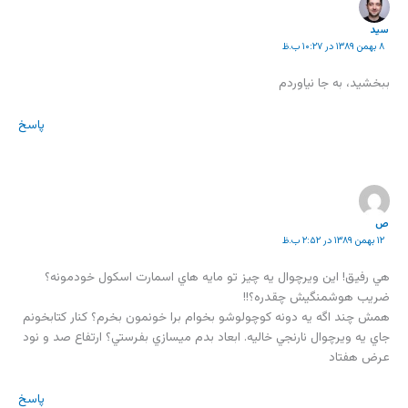
سید
۸ بهمن ۱۳۸۹ در ۱۰:۲۷ ب.ظ
ببخشید، به جا نیاوردم
پاسخ
ص
۱۲ بهمن ۱۳۸۹ در ۲:۵۲ ب.ظ
هي رفيق! اين ويرچوال يه چيز تو مايه هاي اسمارت اسكول خودمونه؟
ضريب هوشمنگيش چقدره؟!!
همش چند اگه يه دونه كوچولوشو بخوام برا خونمون بخرم؟ كنار كتابخونم
جاي يه ويرچوال نارنجي خاليه. ابعاد بدم ميسازي بفرستي؟ ارتفاع صد و نود
عرض هفتاد
پاسخ