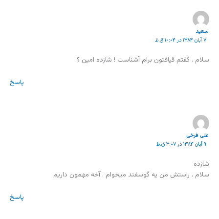
سعيد
۷ آبان ۱۳۸۴ در ۱۰:۰۴ ق.ظ
سلام . گفتم قيافتون برام آشناست ! شازده امين ؟
پاسخ
علی فرخی
۹ آبان ۱۳۸۴ در ۳:۰۷ ق.ظ
شازده
سلام . راستش من يه گوسفند ميخوام . آخه مهمون داريم
پاسخ