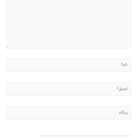
نام*
ایمیل*
وبگاه