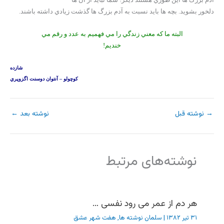
دلخور بشويد. بچه ها بايد نسبت به آدم بزرگ ها گذشت زيادي داشته باشند.
البته ما که معني زندگي را مي فهميم به عدد و رقم مي
خنديم!
شازده
کوچولو – آنتوان دوسنت اگزوپري
→
نوشته قبل
نوشته بعد
←
نوشته‌های مرتبط
هر دم از عمر می رود نفسی …
۳۱ تیر ۱۳۸۲
|
سلمان نوشته ها
,
هفت شهر عشق