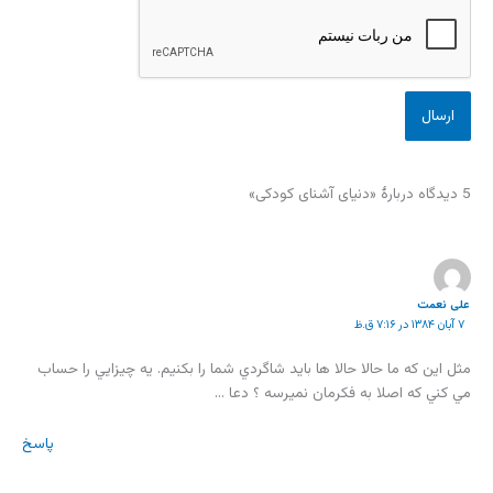
5 دیدگاه دربارهٔ «دنیای آشنای کودکی»
علی نعمت
۷ آبان ۱۳۸۴ در ۷:۱۶ ق.ظ
مثل اين که ما حالا حالا ها بايد شاگردي شما را بکنيم. يه چيزايي را حساب
مي کني که اصلا به فکرمان نميرسه ؟ دعا …
پاسخ