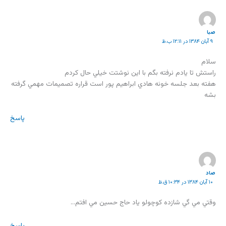
صبا
۹ آبان ۱۳۸۴ در ۱۲:۱۱ ب.ظ
سلام
راستش تا يادم نرفته بگم با اين نوشتت خيلي حال کردم
هفته بعد جلسه خونه هادي ابراهيم پور است قراره تصميمات مهمي گرفته
بشه
پاسخ
صاد
۱۰ آبان ۱۳۸۴ در ۱۰:۳۴ ق.ظ
وقتي مي گي شازده كوچولو ياد حاج حسين مي افتم…
پاسخ