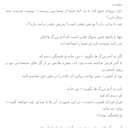
دوست
دارد پروانه جمع کند يا نه. اما حتما از شما مي پرسند:« دوست جديدت چند
سال دارد؟
چند تا برادر دارد؟ وزنش چقدر است؟ پدرش چقدر درآمد دارد؟»
تنها با پاسخ چنين سوال هايي است که آدم بزرگ ها فکر
مي کنند دوست تازه ي شما را شناخته اند.
اگر به آدم بزرگ ها بگوييد:« من خانه ي قشنگي ديدم که
با آجر قرمز ساخته شده بود، لب پنجره هايش پر از گل هاي شمعداني بود و
روي بامش پر
بود از کبوتر»، نمي توانند زيبايي آن خانه را در ذهن خود مجسم کنند.
بايد به آدم بزرگ ها بگوييد:« من خانه
اي ديدم که صد
هزار فرانک قيمت داشت.» در اين صورت، آن ها با صداي بلند خواهند گفت:«
واي! چه خانه
ي قشنگي بوده!»
آدم بزرگ ها اين طوري هستند ديگر! شما نبايد از آن ها