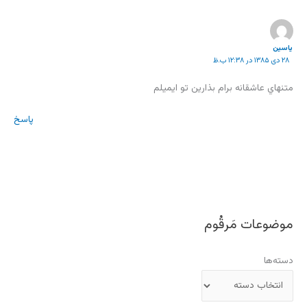
ياسين
۲۸ دی ۱۳۸۵ در ۱۲:۳۸ ب.ظ
متنهاي عاشقانه برام بذارين تو ايميلم
پاسخ
موضوعات مَرقُوم
دسته‌ها