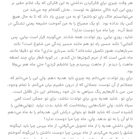
هر وقت چيزي براي فکر‌کردن نداشتي به اين فکر‌کن که يک غلام حقير بر
روي اين کره خاکي متعلق به توست . به‌ش گفته‌ام چه مي‌شد من
مي‌توانستم خاک پاي تو باشم؟ او به من چيزي ياد داد که تا به حال هيچ
کس ياد نداده بود . او يک مصراع را به من آموخت «شيعه يعني تشنگي در
شط آب» . چرا ماه مرا دوست ندارد؟
شايد، روزي بيايي. روز تولدت همه شادند. مي‌گويند قرار است بيايي. پس
کجايي؟ نکند مسير راه تو هم مانند مسير زندگي من شلوغ است؟ نکند
سربازهايت هنوز تکميل نشده‌اند؟ نکند سربازي نداري؟ ماه تو دقيقا مانند
ماه شبي است که از حرم کبوترها دل کندم . در کوپه قطار براي چند لحظه
ماهت را ديدم . از ماهت پرسيدم چرا عاشقم کردي؟ حتي ماه هم بي‌وفا
بود.
براي روز تولدت نمي‌دانم چه چيزي بايد هديه دهم. ولي اين را مي‌دانم که
جملاتم از آن توست. جملاتي که از درون حقيرم بيان مي‌کنم. با تمام وجود،
من. من با کارهايم رنگ سياهي به دل خود ريخته‌ام. اين دل ناقابل است،
براي تو . شايد هديه بدي براي تولدت نباشد، براي تو. ممکن است کمي
سياه باشد، ولي اشک‌هايي ريخته‌است که شايد بدت نيايد. تنهايي‌هايي را
کشيده است که شايد فقط تو بتواني درکش کني. هديه‌ام را به ماه مي‌دهم
تا او آن را به تو بدهد. ولي، ماه چرا مرا دوست ندارد؟
وقتي داشتي هديه را از ماه تحويل مي‌گرفتي، از ماه بپرس چرا بايد اينگونه
عشق را تجربه مي‌کردم. از ماه بپرس چرا دوست داشتن را اين‌گونه آموختم