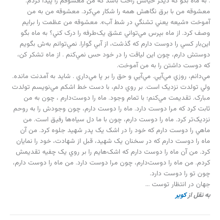
. به ماه بگو که ديگر خيالش راحت باشد که من معشوقم را پيدا کردم.
معشوقه من با برق نگاهش همه را شکار مي‌کرد. معشوقه من به من
آموخت «شيعه يعني تشنگي در شط آب». معشوقه من عظمت را برايم
وصف کرد. از ماه بپرس مي‌تواني عشق يک‌طرفه را درک کني؟ به ماه بگو
اين‌بار کسي را دوست دارم که گذشت، از آبي گوارا. نمي‌توانم به‌ش بگويم
دوستش دارم، چون اين لياقت را در خود حس نمي‌کنم . از ماه تشکر کن،
که دوست داشتن را به من آموخت.
مي‌دانم، روزي مي‌آيي. مي‌آيي و حق را بر پا مي‌داري . شايد به آمدنت مانده.
ولي تولدت نزديک است. بر روي دلم، با دست خط اشکم مي‌نويسم تولدت
مبارک. تقديمت مي‌کنم؛ با تمام وجود. ماه را دوست‌دارم ، چون به من
ثابت کرد که مرا دوست دارد. ماه را دوست دارم، چون وجودش را به روحم
نزديک‌تر کرد. ماه را دوست دارم، چون با ما دل سياه‌ها رفيق است. من
ماهي را دوست دارم که خود را در اشک يک پدر شهيد جلوه کرد. من آن
ماه را دوست دارم که در سخنان يک شهيد، قبل از شهادت، خود را نمايان
کرد. من آن ماه را دوست دارم که اشک‌هايم را بر روي يک چفيه تقديمش
کردم. من ماه را دوست‌دارم، چون مرا دوست دارد. من ماه را دوست دارم،
چون تو را دوست دارد.
جهان در انتظار توست …
به نقل از
کوير