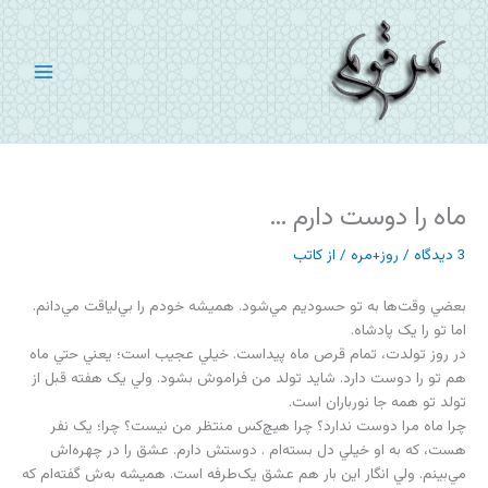
رش
ه
حتوا
ماه را دوست دارم …
3 دیدگاه
/
روز+مره
/ از
کاتب
بعضي وقت‌ها به تو حسوديم مي‌شود. هميشه خودم را بي‌لياقت مي‌دانم.
اما تو را يک پادشاه.
در روز تولدت، تمام قرص ماه پيداست. خيلي عجيب است؛ يعني حتي ماه
هم تو را دوست دارد. شايد تولد من فراموش بشود. ولي يک هفته قبل از
تولد تو همه جا نورباران است.
چرا ماه مرا دوست ندارد؟ چرا هيچ‌کس منتظر من نيست؟ چرا؛ يک نفر
هست، که به او خيلي دل بسته‌ام . دوستش دارم. عشق را در چهره‌اش
مي‌بينم. ولي انگار اين بار هم عشق يک‌طرفه است. هميشه به‌ش گفته‌ام که