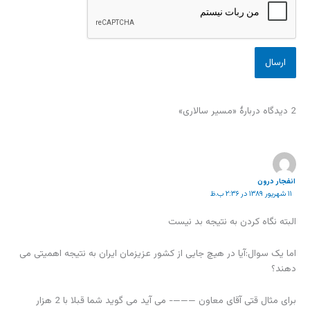
2 دیدگاه دربارهٔ «مسیر سالاری»
انفجار درون
۱۱ شهریور ۱۳۸۹ در ۲:۳۶ ب.ظ
البته نگاه کردن به نتیجه بد نیست
اما یک سوال:آیا در هیچ جایی از کشور عزیزمان ایران به نتیجه اهمیتی می
دهند؟
برای مثال قتی آقای معاون ———- می آید می گوید شما قبلا با 2 هزار