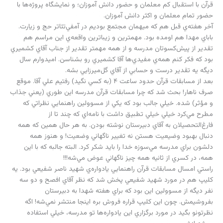
قرآن با استقبال کم معلمان و حضور دانش آموزان؛ و نمايشگاه پروژه‌ها با
حضور تمام معلمان و اکثر دانش آموزان.
آخر هفته‌ي قبل هم که ميهمان مجتمع بوديم در آمفي‌تئاتر حج و زيارت.
باباي مهدا هم اومده بود. مهمترين و زيباترين واقعه‌ي اين مراسم هم
تقدير از پيش‌کسوتان مدرسه و از همه مهمتر تقدير از جناب آقاي کشميري
بود که فکر کنم همه‌ي مفيدي‌ها آقا کشميري رو بشناسن. اميدوارم سال
ديگه يه تقدير درست و حسابي از آقاي گل‌ميرزايي بشه.
بعد از مسابقات قرآن حدود ساعت ۴ (به کسي نگيد) رفتيم علي آقا. موقع
صرف ناهار! بحث شد که چرا مسابقات قرآن مدرسه اين طوري (يعني جذاب
و مؤثر) شده. خيلي جالب بود که يکي از مسوولين راهنمايي نظراتي که
مطرح مي‌کرد خيلي خيلي تطبيق داشت با نامه‌اي که چند تا از
فارغ‌التحصيلان به آقاي دبيرستان نوشته بودن. به هر حال همين که همه
دنبال بهبود وضيعيت هستن نه تغيير ناگهاني وضعيت! و هنوز همه
دلشون براي مدرسه مي‌سوزه خدا را بايد شکر کرد. البته جالبه که با اين
همه، در کسري از ثانيه همه چيز ناگهاني عوض مي‌شه!!!
راستي امسال مسابقات قرآن راهنمايي يادواره‌ي شهيد ناصر شفيعي بود. يه
کليپ هم در مورد شهيد شفيعي پخش شد که نظر آقاي افصح و دو سه
نفر ديگه از مسوولين اين بود که براي هفته شهدا به دبيرستان
بفروشيمش. چون اين کليپ قراره فروش بره اينجا منتشر نمي‌شه! اگه
نظرتونو بگيد در مورد برگزاري اين يادواره‌ها تو مدرسه، خيلي استفاده