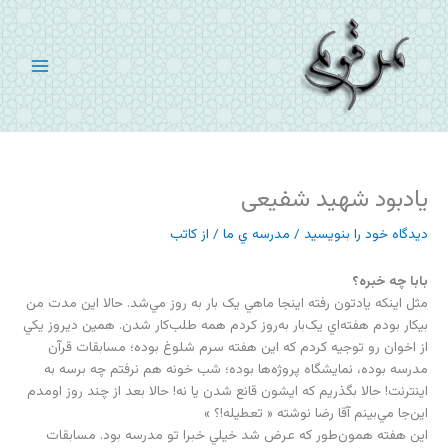
رش
ه
حتوا
یادبود شهید شفیعی
دیدگاه‌ خود را بنویسید
/
مدرسه ي ما
/ از
کاتب
بابا چه خبره؟
مثل اينکه يادتون رفته اينجا ماهي يک بار به روز مي‌شد. حالا اين مدت من
بيکار بودم هفته‌اي يک‌بار به‌روز کردم همه طلب‌کار شدن. همين ديروز يکي
از اخوان رو توجيه کردم که اين هفته سرم شلوغ بوده؛ مسابقات قرآن
مدرسه بوده، نمايشگاه پروژه‌ها بوده؛ شب خونه هم نرفتم چه برسه به
اينترنت! حالا بگذريم که ايشون قانع شدن يا نه! حالا بعد از چند روز اومدم
اين‌جا مي‌بينم آقا رضا نوشته « تعطيله!؟ »
اين هفته همون‌طور که عرض شد خيلي خبرا تو مدرسه بود. مسابقات