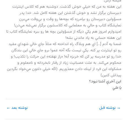
ميشه ازش.
اين هفته به من که خيلي خوش گذشت. دوشنبه هم که کلاس اينترنت
دبيرستان برگزار نشد و خوش گذشتن اين هفته کامل شد. خدا پدر
مسؤولين دبيرستان رو بيامرزه که بچه‌ها رو وقت و بي‌وقت مي‌برن
نمايشگاه کتاب و حالي به معلمايي که کلاسشون برگزار نمي‌شه مي‌دن!
اميدوارم امروز هم يکي ديگه از مسؤولين بچه ها رو ببره نمايشگاه کتاب تا
اين هفته حسابي به ياد ماندني بشه!
ضمنا يه آدم […] اي هم وبلاگ راه انداخته كه مثلاً جاي خالي شهداي مفيد
رو تو اينترنت پر كنه. يكي نيست بگه آخه عمو! برو جاي خالي اين بندگان
خدا رو تو مدرسه پر كن كه خربزه آبه! «راز نهفته» اين حركت را تكذيب! و
محكوم مي‌كند. به علت عصبانيت زياد از رفتار نابخردانه و نامعلوم و
مشكوك اين فرد از لينك دادن معذوريم. (اگه خيلي دلتون مي‌خواد بگردين
پيداش كنين)
اين آخري آشنا نبود؟
يا علي
→
نوشته قبل
نوشته بعد
←