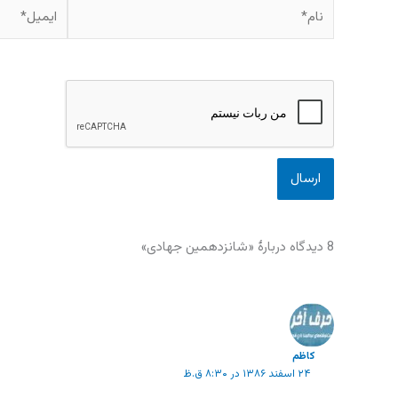
نام*
ایمیل*
8 دیدگاه دربارهٔ «شانزدهمین جهادی»
كاظم
۲۴ اسفند ۱۳۸۶ در ۸:۳۰ ق.ظ