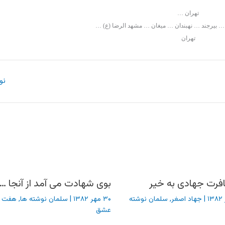
تهران …
 بيرجند … نهبندان … ميغان … مشهد الرضا (ع) …
تهران
نو
فرت جهادی به خیر
بوی شهادت می آمد از آنجا …
|
جهاد اصغر
,
سلمان نوشته
۳۰ مهر ۱۳۸۲
|
سلمان نوشته ها
,
هفت 
عشق