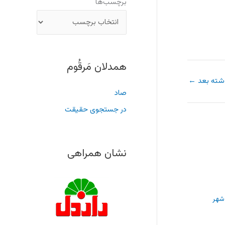
برچسب‌ها
همدلان مَرقُوم
شته بعد
←
صاد
در جستجوی حقیقت
نشان همراهی
شهر