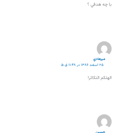
با چه هدفي ؟
ميرهادي
۲۵ اسفند ۱۳۸۶ در ۱۱:۴۸ ق.ظ
الهئكم التكاثر!
حسین