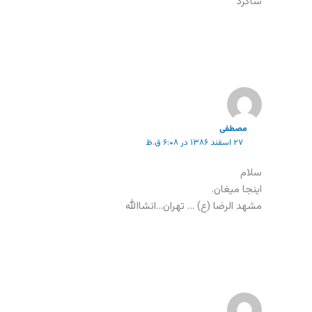
شاگرد
مصطفی
۲۷ اسفند ۱۳۸۶ در ۶:۰۸ ق.ظ
سلام
اینجا میغان.
مشهد الرضا (ع) … تهران…انشاالله