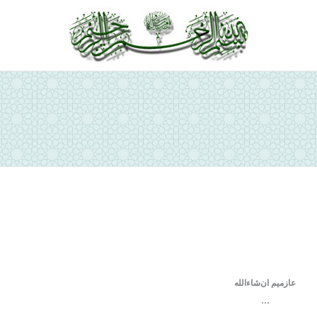
ص
عازميم ان‌شاءالله
…