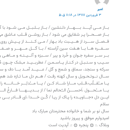
امیر
۳ فروردین ۱۳۸۷ در ۱۱:۱۸ ق.ظ
بــاز مـــی آیــــد بــــهـــار دلـنشین / بــاز بــلـبــل مــی شــود با
بــاز صـــحــرا پـر شقایق می شود / بــاز روشــن قــلب عـاشق 
فــصــل ســـرد از هــیــبت باد بـهار / مــی کــنـــد از پــیـش روی ا
ســفــره هــا بــا هـفت سین آراسته / بــا گـــل مـــهـــر و صــفــ
بــر ســر سفره جـوان و خُرد و پیر / ســبزه و آئــیــنـه و مــاهـی 
سـیـب و سـنـبـل در کـنـار یــاسـمـن / عطربــیــد مـِشک چــون م
سرکه و سنجد، سماق و شمع و گل / عـــیـــد آمــد بـــا دف و ســ
ســال نــوتـحـویل و سال کهنه رفـت / هــم دل مــا تـازه شد ه
یــا مــُقــلّب،قــلب مـــارا شـــاد کــن / یـــا مـــُدبّـــر خـــانــــه را 
یـــا مـــُحـــول ،اَحســــنُ الــّحالم نما / از بـــدیـــهــــا فـــارغُ الـــ
ایـــن دل «جـــاویــد» را پـاک از ریـا / کُــن خــــدا ،ای قـــادر بـــی م
سلام
سال نو بر شما و خانواده محترمتان مبارک باد
امیدوارم موفق و پیروز باشید
وبلاگ .:: ۞ پنجره ۞ ::. آپدیت است