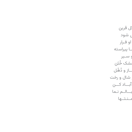
 گل قرین
می شود
و فـرار
ـا پیراسته
و سـیر
ُشک خُتَن
از و دُهُل
م شال و رخت
آبـــاد کـــن
بـــالــم نـما
ــنـتــها